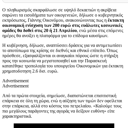
Ο πληθωρισμός σκαρφάλωσε σε υψηλό δεκαετιών η ακρίβεια
σαρώνει τα εισοδήματα των οικογενειών, δήλωσε ο κυβερνητικός
εκπρόσωπος, Γιάννης Οικονόμου, ανακοινώνοντας πως η
έκτακτη
οικονομική ενίσχυση των 200 ευρώ στις ευάλωτες κοινωνικές
ομάδες θα δοθεί στις 20 ή 21 Απριλίου
, ενώ μέσα στις επόμενες
ημέρες θα ανοίξει η πλατφόρμα για το επίδομα καυσίμων.
Η κυβέρνηση, δήλωσε, αναπτύσσει δράσεις για να αντιμετωπίσει
το αποτύπωμα της κρίσης σε διεθνές και εθνικό επίπεδο. Όπως
πρόσθεσε, εξασφαλίζονται οι αναγκαίοι πόρους ώστε η στήριξη
προς την κοινωνία να μεγιστοποιηθεί και την Παρασκευή
κατατέθηκε τροπολογία του υπουργείου Οικονομικών για έκτακτη
χρηματοδοτηση 2.6 δισ. ευρώ.
Advertisement
Advertisement
Από τα πρώτα στοιχεία, σημείωσε, διαπιστώνεται επισιτιστική
επάρκεια σε όλη τη χώρα, ενώ η αύξηση των τιμών δεν οφείλεται
στην επάρκεια, αλλά στο κόστος του πετρελαίου. «Καλούμε τους
πιο μεγάλους παράγοντες της αγοράς να δείξουν ευθύνη» είπε
χαρακτηριστικά.