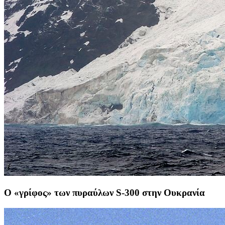
O «γρίφος» των πυραύλων S-300 στην Ουκρανία