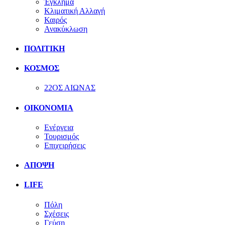
Έγκλημα
Κλιματική Αλλαγή
Καιρός
Ανακύκλωση
ΠΟΛΙΤΙΚΗ
ΚΟΣΜΟΣ
22ΟΣ ΑΙΩΝΑΣ
ΟΙΚΟΝΟΜΙΑ
Ενέργεια
Τουρισμός
Επιχειρήσεις
ΑΠΟΨΗ
LIFE
Πόλη
Σχέσεις
Γεύση