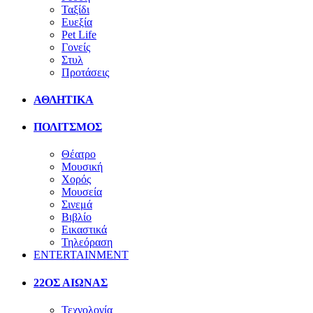
Ταξίδι
Ευεξία
Pet Life
Γονείς
Στυλ
Προτάσεις
ΑΘΛΗΤΙΚΑ
ΠΟΛΙΤΣΜΟΣ
Θέατρο
Μουσική
Χορός
Μουσεία
Σινεμά
Βιβλίο
Εικαστικά
Τηλεόραση
ENTERTAINMENT
22ΟΣ ΑΙΩΝΑΣ
Τεχνολογία