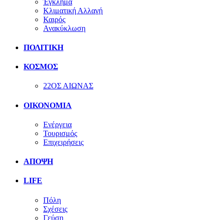
Έγκλημα
Κλιματική Αλλαγή
Καιρός
Ανακύκλωση
ΠΟΛΙΤΙΚΗ
ΚΟΣΜΟΣ
22ΟΣ ΑΙΩΝΑΣ
ΟΙΚΟΝΟΜΙΑ
Ενέργεια
Τουρισμός
Επιχειρήσεις
ΑΠΟΨΗ
LIFE
Πόλη
Σχέσεις
Γεύση