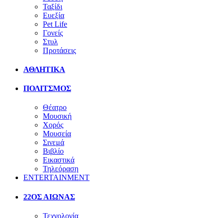
Ταξίδι
Ευεξία
Pet Life
Γονείς
Στυλ
Προτάσεις
ΑΘΛΗΤΙΚΑ
ΠΟΛΙΤΣΜΟΣ
Θέατρο
Μουσική
Χορός
Μουσεία
Σινεμά
Βιβλίο
Εικαστικά
Τηλεόραση
ENTERTAINMENT
22ΟΣ ΑΙΩΝΑΣ
Τεχνολογία