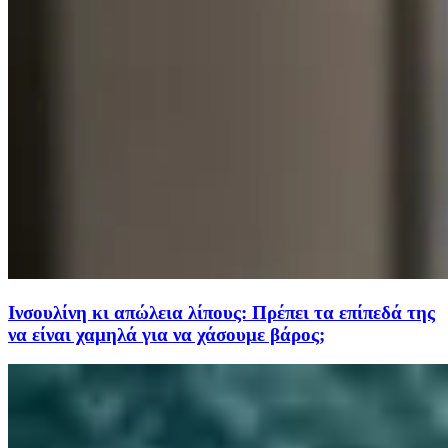
Ινσουλίνη κι απώλεια λίπους: Πρέπει τα επίπεδά της
να είναι χαμηλά για να χάσουμε βάρος;