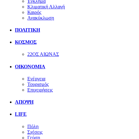
Έγκλημα
Κλιματική Αλλαγή
Καιρός
Ανακύκλωση
ΠΟΛΙΤΙΚΗ
ΚΟΣΜΟΣ
22ΟΣ ΑΙΩΝΑΣ
ΟΙΚΟΝΟΜΙΑ
Ενέργεια
Τουρισμός
Επιχειρήσεις
ΑΠΟΨΗ
LIFE
Πόλη
Σχέσεις
Γεύση