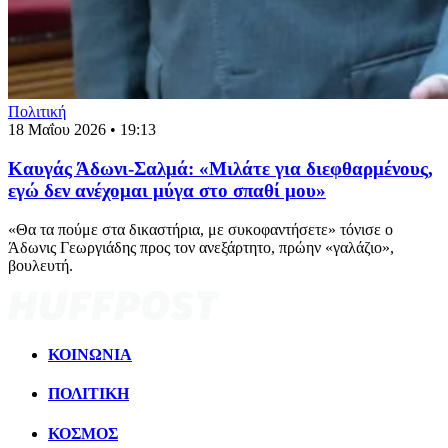
Πολιτική
18 Μαΐου 2026 • 19:13
Καυγάς Άδωνι-Σαλμά: «Μιλάτε για διεφθαρμένους,
εγώ δεν ανέχομαι μύγα στο σπαθί μου»
«Θα τα πούμε στα δικαστήρια, με συκοφαντήσετε» τόνισε ο
Άδωνις Γεωργιάδης προς τον ανεξάρτητο, πρώην «γαλάζιο»,
βουλευτή.
ΚΟΙΝΩΝΙΑ
ΠΟΛΙΤΙΚΗ
ΚΟΣΜΟΣ