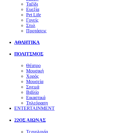
Ταξίδι
Ευεξία
Pet Life
Γονείς
Στυλ
Προτάσεις
ΑΘΛΗΤΙΚΑ
ΠΟΛΙΤΣΜΟΣ
Θέατρο
Μουσική
Χορός
Μουσεία
Σινεμά
Βιβλίο
Εικαστικά
Τηλεόραση
ENTERTAINMENT
22ΟΣ ΑΙΩΝΑΣ
Τεχνολογία