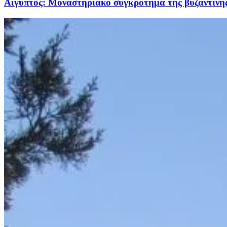
Αίγυπτος: Μοναστηριακό συγκρότημα της βυζαντινής