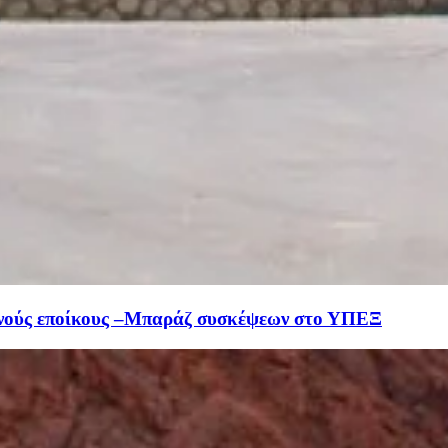
ινούς εποίκους –Μπαράζ συσκέψεων στο ΥΠΕΞ