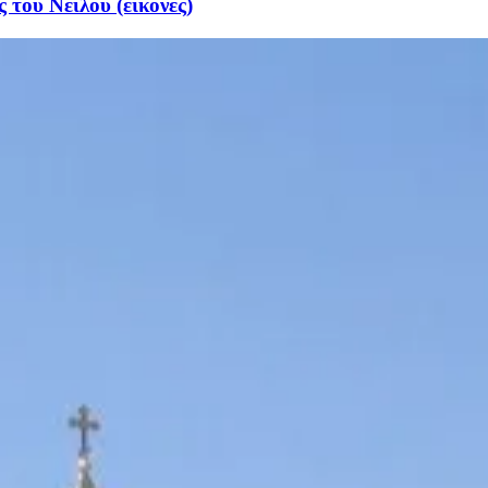
του Νείλου (εικόνες)