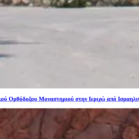
κού Ορθόδοξου Μοναστηριού στην Ιεριχώ από Ισραηλ