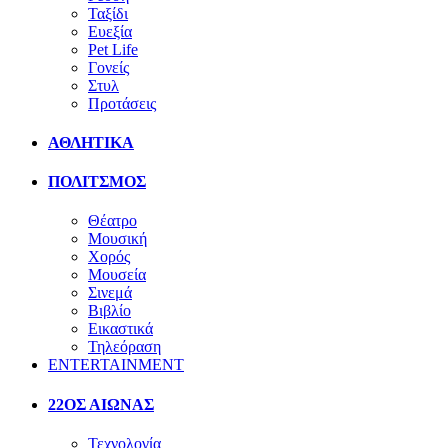
Ταξίδι
Ευεξία
Pet Life
Γονείς
Στυλ
Προτάσεις
ΑΘΛΗΤΙΚΑ
ΠΟΛΙΤΣΜΟΣ
Θέατρο
Μουσική
Χορός
Μουσεία
Σινεμά
Βιβλίο
Εικαστικά
Τηλεόραση
ENTERTAINMENT
22ΟΣ ΑΙΩΝΑΣ
Τεχνολογία