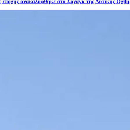
 εποχής ανακαλύφθηκε στο Σοχάγκ της Δυτικής Οχθης 