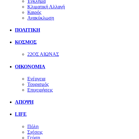
Έγκλημα
Κλιματική Αλλαγή
Καιρός
Ανακύκλωση
ΠΟΛΙΤΙΚΗ
ΚΟΣΜΟΣ
22ΟΣ ΑΙΩΝΑΣ
ΟΙΚΟΝΟΜΙΑ
Ενέργεια
Τουρισμός
Επιχειρήσεις
ΑΠΟΨΗ
LIFE
Πόλη
Σχέσεις
Γεύση