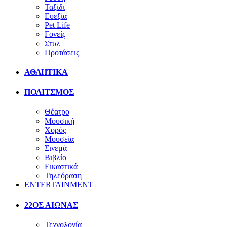
Ταξίδι
Ευεξία
Pet Life
Γονείς
Στυλ
Προτάσεις
ΑΘΛΗΤΙΚΑ
ΠΟΛΙΤΣΜΟΣ
Θέατρο
Μουσική
Χορός
Μουσεία
Σινεμά
Βιβλίο
Εικαστικά
Τηλεόραση
ENTERTAINMENT
22ΟΣ ΑΙΩΝΑΣ
Τεχνολογία