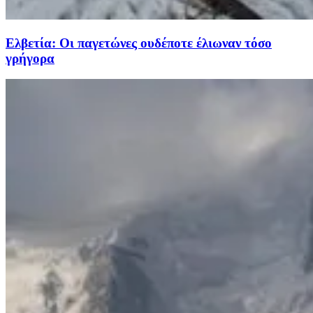
Ελβετία: Οι παγετώνες ουδέποτε έλιωναν τόσο
γρήγορα