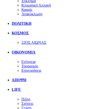
Έγκλημα
Κλιματική Αλλαγή
Καιρός
Ανακύκλωση
ΠΟΛΙΤΙΚΗ
ΚΟΣΜΟΣ
22ΟΣ ΑΙΩΝΑΣ
ΟΙΚΟΝΟΜΙΑ
Ενέργεια
Τουρισμός
Επιχειρήσεις
ΑΠΟΨΗ
LIFE
Πόλη
Σχέσεις
Γεύση