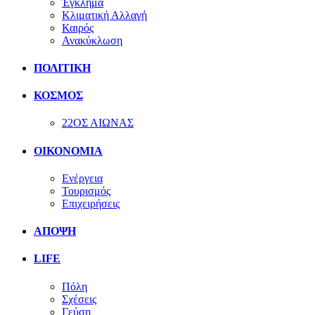
Έγκλημα
Κλιματική Αλλαγή
Καιρός
Ανακύκλωση
ΠΟΛΙΤΙΚΗ
ΚΟΣΜΟΣ
22ΟΣ ΑΙΩΝΑΣ
ΟΙΚΟΝΟΜΙΑ
Ενέργεια
Τουρισμός
Επιχειρήσεις
ΑΠΟΨΗ
LIFE
Πόλη
Σχέσεις
Γεύση