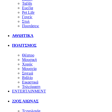
Ταξίδι
Ευεξία
Pet Life
Γονείς
Στυλ
Προτάσεις
ΑΘΛΗΤΙΚΑ
ΠΟΛΙΤΣΜΟΣ
Θέατρο
Μουσική
Χορός
Μουσεία
Σινεμά
Βιβλίο
Εικαστικά
Τηλεόραση
ENTERTAINMENT
22ΟΣ ΑΙΩΝΑΣ
Τεχνολογία