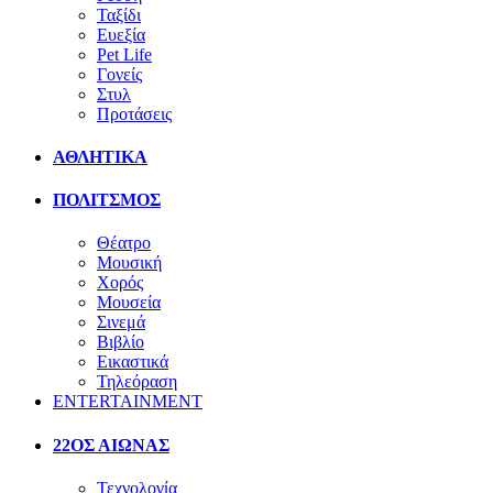
Ταξίδι
Ευεξία
Pet Life
Γονείς
Στυλ
Προτάσεις
ΑΘΛΗΤΙΚΑ
ΠΟΛΙΤΣΜΟΣ
Θέατρο
Μουσική
Χορός
Μουσεία
Σινεμά
Βιβλίο
Εικαστικά
Τηλεόραση
ENTERTAINMENT
22ΟΣ ΑΙΩΝΑΣ
Τεχνολογία