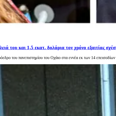
ιά του και 1,5 εκατ. δολάρια τον χρόνο εξαιτίας σχέ
όεδρο του πανεπιστημίου του Οχάιο στα εννέα εκ των 14 επεισοδίων 