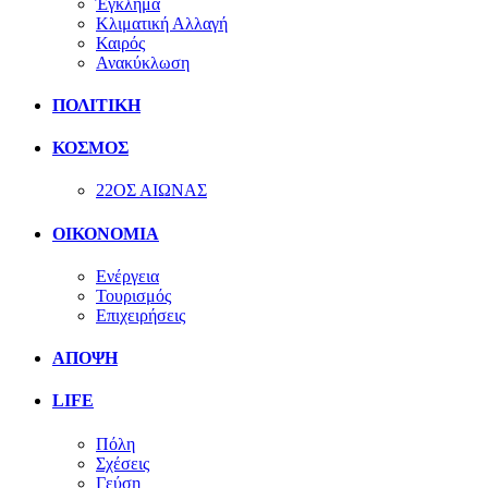
Έγκλημα
Κλιματική Αλλαγή
Καιρός
Ανακύκλωση
ΠΟΛΙΤΙΚΗ
ΚΟΣΜΟΣ
22ΟΣ ΑΙΩΝΑΣ
ΟΙΚΟΝΟΜΙΑ
Ενέργεια
Τουρισμός
Επιχειρήσεις
ΑΠΟΨΗ
LIFE
Πόλη
Σχέσεις
Γεύση