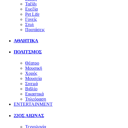
Ταξίδι
Ευεξία
Pet Life
Γονείς
Στυλ
Προτάσεις
ΑΘΛΗΤΙΚΑ
ΠΟΛΙΤΣΜΟΣ
Θέατρο
Μουσική
Χορός
Μουσεία
Σινεμά
Βιβλίο
Εικαστικά
Τηλεόραση
ENTERTAINMENT
22ΟΣ ΑΙΩΝΑΣ
Τεχνολογία