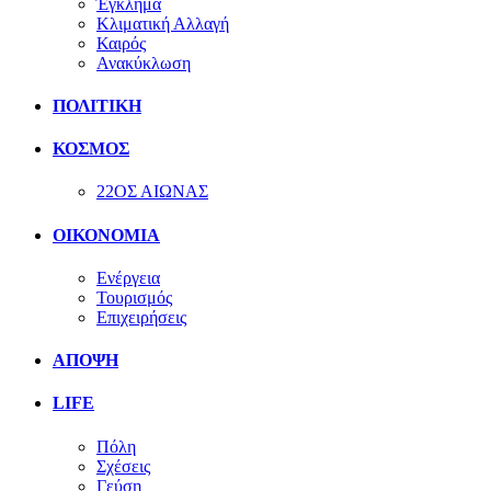
Έγκλημα
Κλιματική Αλλαγή
Καιρός
Ανακύκλωση
ΠΟΛΙΤΙΚΗ
ΚΟΣΜΟΣ
22ΟΣ ΑΙΩΝΑΣ
ΟΙΚΟΝΟΜΙΑ
Ενέργεια
Τουρισμός
Επιχειρήσεις
ΑΠΟΨΗ
LIFE
Πόλη
Σχέσεις
Γεύση