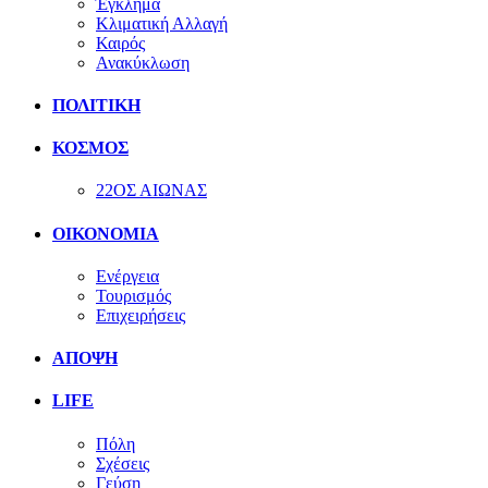
Έγκλημα
Κλιματική Αλλαγή
Καιρός
Ανακύκλωση
ΠΟΛΙΤΙΚΗ
ΚΟΣΜΟΣ
22ΟΣ ΑΙΩΝΑΣ
ΟΙΚΟΝΟΜΙΑ
Ενέργεια
Τουρισμός
Επιχειρήσεις
ΑΠΟΨΗ
LIFE
Πόλη
Σχέσεις
Γεύση