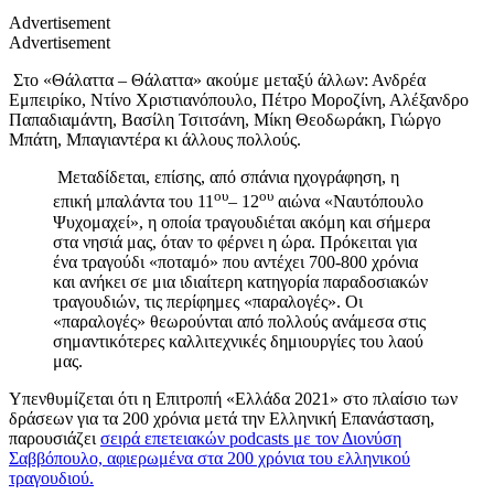
Advertisement
Advertisement
Στο «Θάλαττα – Θάλαττα» ακούμε μεταξύ άλλων: Ανδρέα
Εμπειρίκο, Ντίνο Χριστιανόπουλο, Πέτρο Μοροζίνη, Αλέξανδρο
Παπαδιαμάντη, Βασίλη Τσιτσάνη, Μίκη Θεοδωράκη, Γιώργο
Μπάτη, Μπαγιαντέρα κι άλλους πολλούς.
Μεταδίδεται, επίσης, από σπάνια ηχογράφηση, η
ου
ου
επική μπαλάντα του 11
– 12
αιώνα «Ναυτόπουλο
Ψυχομαχεί», η οποία τραγουδιέται ακόμη και σήμερα
στα νησιά μας, όταν το φέρνει η ώρα. Πρόκειται για
ένα τραγούδι «ποταμό» που αντέχει 700-800 χρόνια
και ανήκει σε μια ιδιαίτερη κατηγορία παραδοσιακών
τραγουδιών, τις περίφημες «παραλογές». Οι
«παραλογές» θεωρούνται από πολλούς ανάμεσα στις
σημαντικότερες καλλιτεχνικές δημιουργίες του λαού
μας.
Υπενθυμίζεται ότι η Επιτροπή «Ελλάδα 2021» στο πλαίσιο των
δράσεων για τα 200 χρόνια μετά την Ελληνική Επανάσταση,
παρουσιάζει
σειρά επετειακών podcasts με τον Διονύση
Σαββόπουλο, αφιερωμένα στα 200 χρόνια του ελληνικού
τραγουδιού.