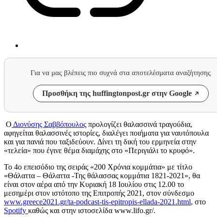
Για να μας βλέπεις πιο συχνά στα αποτελέσματα αναζήτησης
Προσθήκη της huffingtonpost.gr στην Google
Ο
Διονύσης Σαββόπουλος
προλογίζει θαλασσινά τραγούδια,
αφηγείται θαλασσινές ιστορίες, διαλέγει ποιήματα για ναυτόπουλα
και για πανιά που ταξιδεύουν. Δίνει τη δική του ερμηνεία στην
«τελεία» που έγινε θέμα διαμάχης στο «Περιγιάλι το κρυφό».
Το 4ο επεισόδιο της σειράς «200 Χρόνια κομμάτια» με τίτλο
«Θάλαττα – Θάλαττα -Της θάλασσας κομμάτια 1821-2021», θα
είναι στον αέρα από την Κυριακή 18 Ιουλίου στις 12.00 το
μεσημέρι στον ιστότοπο της Επιτροπής 2021, στον σύνδεσμο
www.greece2021.gr/ta-podcast-tis-epitropis-ellada-2021.html
, στο
Spotify
καθώς και στην ιστοσελίδα www.lifo.gr/.