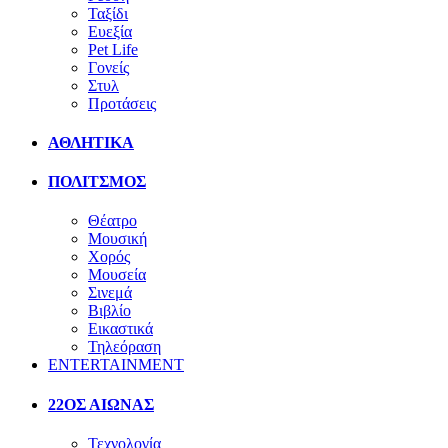
Ταξίδι
Ευεξία
Pet Life
Γονείς
Στυλ
Προτάσεις
ΑΘΛΗΤΙΚΑ
ΠΟΛΙΤΣΜΟΣ
Θέατρο
Μουσική
Χορός
Μουσεία
Σινεμά
Βιβλίο
Εικαστικά
Τηλεόραση
ENTERTAINMENT
22ΟΣ ΑΙΩΝΑΣ
Τεχνολογία