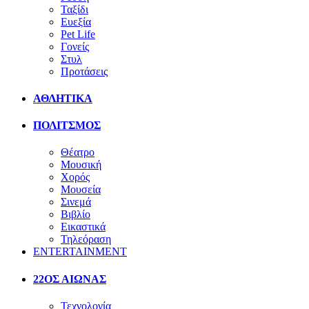
Ταξίδι
Ευεξία
Pet Life
Γονείς
Στυλ
Προτάσεις
ΑΘΛΗΤΙΚΑ
ΠΟΛΙΤΣΜΟΣ
Θέατρο
Μουσική
Χορός
Μουσεία
Σινεμά
Βιβλίο
Εικαστικά
Τηλεόραση
ENTERTAINMENT
22ΟΣ ΑΙΩΝΑΣ
Τεχνολογία