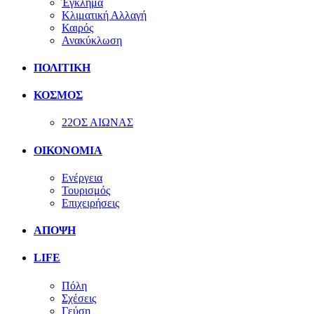
Έγκλημα
Κλιματική Αλλαγή
Καιρός
Ανακύκλωση
ΠΟΛΙΤΙΚΗ
ΚΟΣΜΟΣ
22ΟΣ ΑΙΩΝΑΣ
ΟΙΚΟΝΟΜΙΑ
Ενέργεια
Τουρισμός
Επιχειρήσεις
ΑΠΟΨΗ
LIFE
Πόλη
Σχέσεις
Γεύση