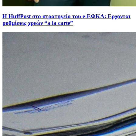
Η HuffPost στο στρατηγείο του e-ΕΦΚΑ: Ερχονται
ρυθμίσεις χρεών “a la carte”