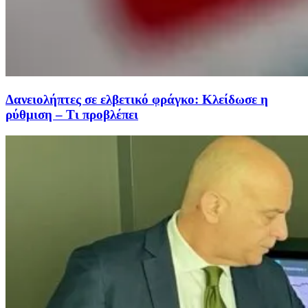
Δανειολήπτες σε ελβετικό φράγκο: Κλείδωσε η
ρύθμιση – Τι προβλέπει