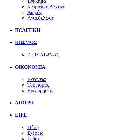
Έγκλημα
Κλιματική Αλλαγή
Καιρός
Ανακύκλωση
ΠΟΛΙΤΙΚΗ
ΚΟΣΜΟΣ
22ΟΣ ΑΙΩΝΑΣ
ΟΙΚΟΝΟΜΙΑ
Ενέργεια
Τουρισμός
Επιχειρήσεις
ΑΠΟΨΗ
LIFE
Πόλη
Σχέσεις
Γεύση