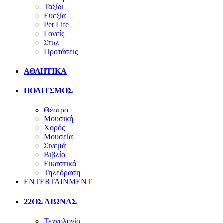
Ταξίδι
Ευεξία
Pet Life
Γονείς
Στυλ
Προτάσεις
ΑΘΛΗΤΙΚΑ
ΠΟΛΙΤΣΜΟΣ
Θέατρο
Μουσική
Χορός
Μουσεία
Σινεμά
Βιβλίο
Εικαστικά
Τηλεόραση
ENTERTAINMENT
22ΟΣ ΑΙΩΝΑΣ
Τεχνολογία