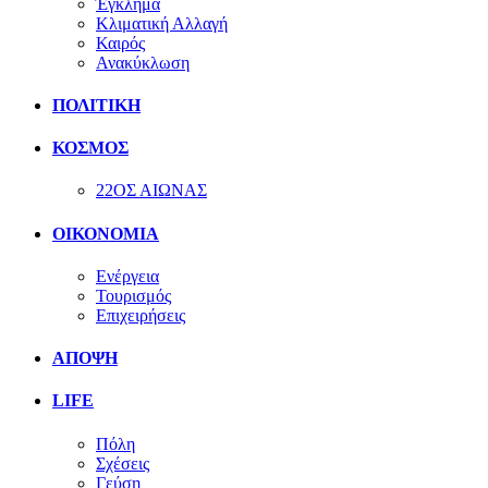
Έγκλημα
Κλιματική Αλλαγή
Καιρός
Ανακύκλωση
ΠΟΛΙΤΙΚΗ
ΚΟΣΜΟΣ
22ΟΣ ΑΙΩΝΑΣ
ΟΙΚΟΝΟΜΙΑ
Ενέργεια
Τουρισμός
Επιχειρήσεις
ΑΠΟΨΗ
LIFE
Πόλη
Σχέσεις
Γεύση