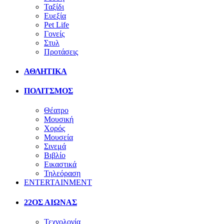
Ταξίδι
Ευεξία
Pet Life
Γονείς
Στυλ
Προτάσεις
ΑΘΛΗΤΙΚΑ
ΠΟΛΙΤΣΜΟΣ
Θέατρο
Μουσική
Χορός
Μουσεία
Σινεμά
Βιβλίο
Εικαστικά
Τηλεόραση
ENTERTAINMENT
22ΟΣ ΑΙΩΝΑΣ
Τεχνολογία