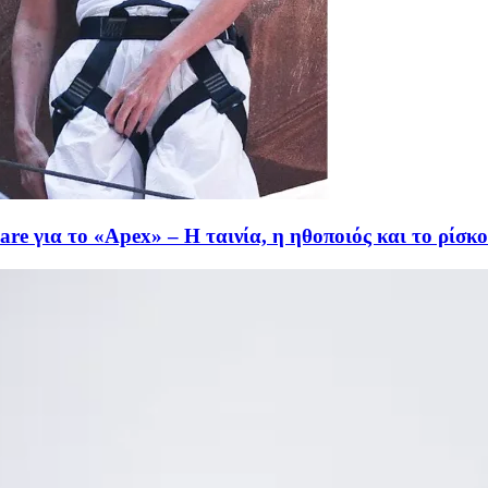
 για το «Apex» – Η ταινία, η ηθοποιός και το ρίσκο π