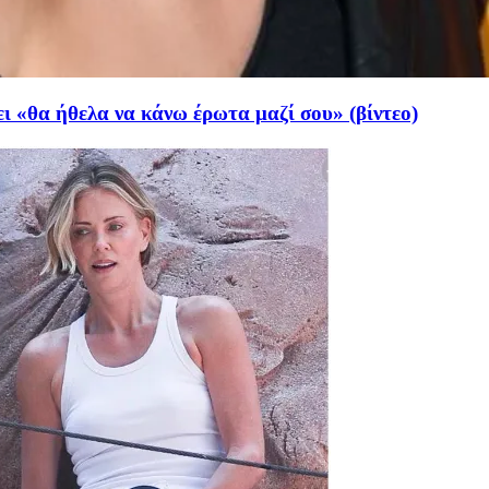
ει «θα ήθελα να κάνω έρωτα μαζί σου» (βίντεο)