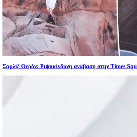
Σαρλίζ Θερόν: Ριψοκίνδυνη ανάβαση στην Times Square