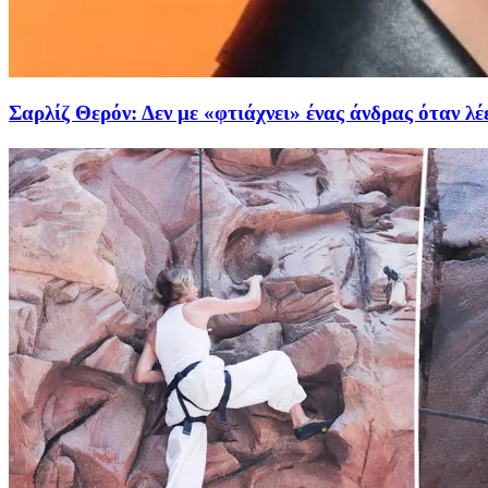
Σαρλίζ Θερόν: Δεν με «φτιάχνει» ένας άνδρας όταν λέ