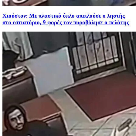
Χιούστον: Με πλαστικό όπλο απειλούσε ο ληστής
στο εστιατόριο, 9 φορές τον πυροβόλησε ο πελάτης