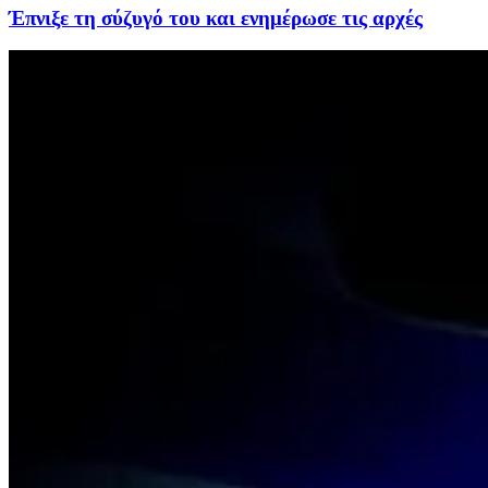
Έπνιξε τη σύζυγό του και ενημέρωσε τις αρχές