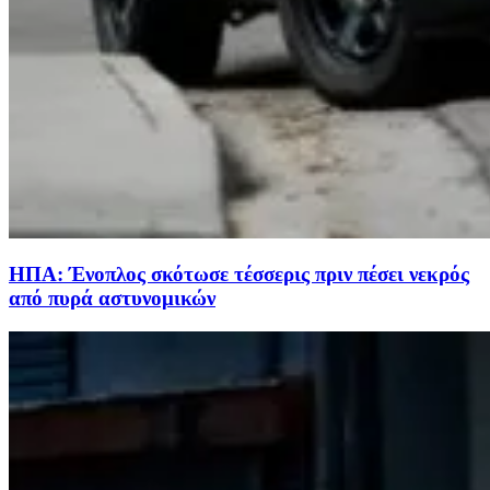
ΗΠΑ: Ένοπλος σκότωσε τέσσερις πριν πέσει νεκρός
από πυρά αστυνομικών