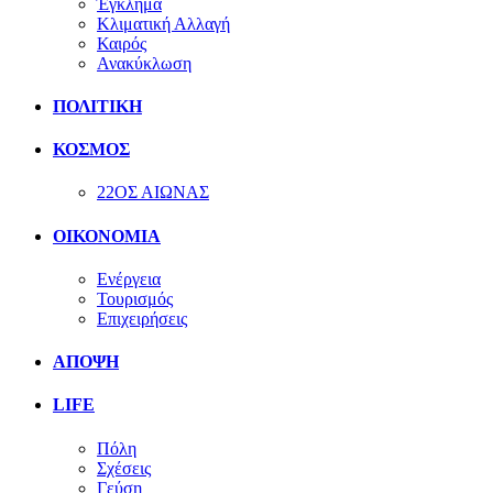
Έγκλημα
Κλιματική Αλλαγή
Καιρός
Ανακύκλωση
ΠΟΛΙΤΙΚΗ
ΚΟΣΜΟΣ
22ΟΣ ΑΙΩΝΑΣ
ΟΙΚΟΝΟΜΙΑ
Ενέργεια
Τουρισμός
Επιχειρήσεις
ΑΠΟΨΗ
LIFE
Πόλη
Σχέσεις
Γεύση