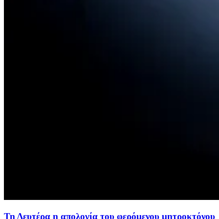
Τη Δευτέρα η απολογία του φερόμενου μητροκτόνου