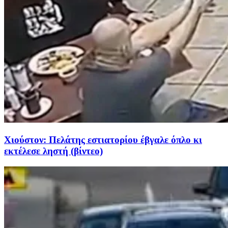
Χιούστον: Πελάτης εστιατορίου έβγαλε όπλο κι
εκτέλεσε ληστή (βίντεο)