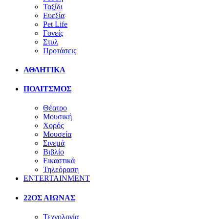
Ταξίδι
Ευεξία
Pet Life
Γονείς
Στυλ
Προτάσεις
ΑΘΛΗΤΙΚΑ
ΠΟΛΙΤΣΜΟΣ
Θέατρο
Μουσική
Χορός
Μουσεία
Σινεμά
Βιβλίο
Εικαστικά
Τηλεόραση
ENTERTAINMENT
22ΟΣ ΑΙΩΝΑΣ
Τεχνολογία