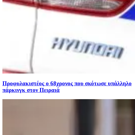
Προφυλακιστέος ο 68χρονος που σκότωσε υπάλληλο
πάρκινγκ στον Πειραιά