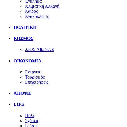
Έγκλημα
Κλιματική Αλλαγή
Καιρός
Ανακύκλωση
ΠΟΛΙΤΙΚΗ
ΚΟΣΜΟΣ
22ΟΣ ΑΙΩΝΑΣ
ΟΙΚΟΝΟΜΙΑ
Ενέργεια
Τουρισμός
Επιχειρήσεις
ΑΠΟΨΗ
LIFE
Πόλη
Σχέσεις
Γεύση