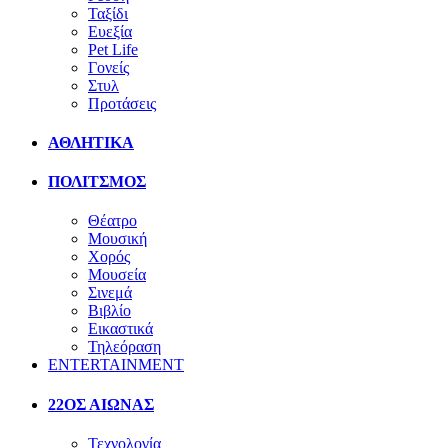
Ταξίδι
Ευεξία
Pet Life
Γονείς
Στυλ
Προτάσεις
ΑΘΛΗΤΙΚΑ
ΠΟΛΙΤΣΜΟΣ
Θέατρο
Μουσική
Χορός
Μουσεία
Σινεμά
Βιβλίο
Εικαστικά
Τηλεόραση
ENTERTAINMENT
22ΟΣ ΑΙΩΝΑΣ
Τεχνολογία