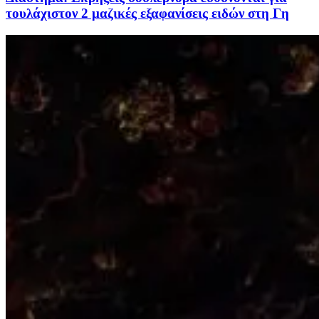
τουλάχιστον 2 μαζικές εξαφανίσεις ειδών στη Γη