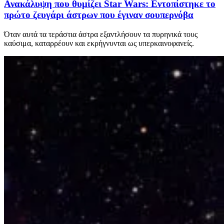
Ανακάλυψη που θυμίζει Star Wars: Εντοπίστηκε το
πρώτο ζευγάρι άστρων που έγιναν σουπερνόβα
Όταν αυτά τα τεράστια άστρα εξαντλήσουν τα πυρηνικά τους
καύσιμα, καταρρέουν και εκρήγνυνται ως υπερκαινοφανείς.