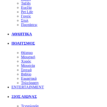
Ταξίδι
Ευεξία
Pet Life
Γονείς
Στυλ
Προτάσεις
ΑΘΛΗΤΙΚΑ
ΠΟΛΙΤΣΜΟΣ
Θέατρο
Μουσική
Χορός
Μουσεία
Σινεμά
Βιβλίο
Εικαστικά
Τηλεόραση
ENTERTAINMENT
22ΟΣ ΑΙΩΝΑΣ
Τεχνολογία