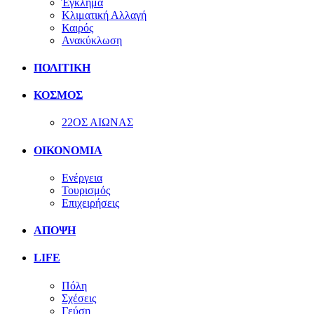
Έγκλημα
Κλιματική Αλλαγή
Καιρός
Ανακύκλωση
ΠΟΛΙΤΙΚΗ
ΚΟΣΜΟΣ
22ΟΣ ΑΙΩΝΑΣ
ΟΙΚΟΝΟΜΙΑ
Ενέργεια
Τουρισμός
Επιχειρήσεις
ΑΠΟΨΗ
LIFE
Πόλη
Σχέσεις
Γεύση