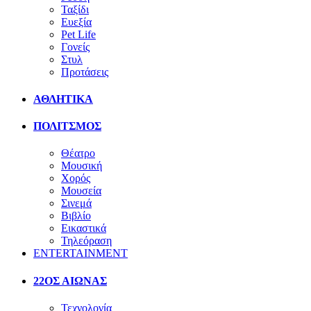
Ταξίδι
Ευεξία
Pet Life
Γονείς
Στυλ
Προτάσεις
ΑΘΛΗΤΙΚΑ
ΠΟΛΙΤΣΜΟΣ
Θέατρο
Μουσική
Χορός
Μουσεία
Σινεμά
Βιβλίο
Εικαστικά
Τηλεόραση
ENTERTAINMENT
22ΟΣ ΑΙΩΝΑΣ
Τεχνολογία