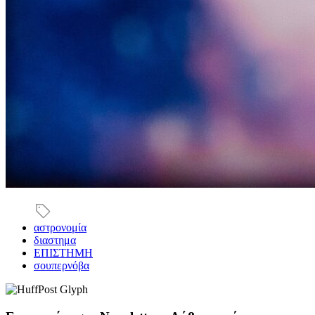
αστρονομία
διαστημα
ΕΠΙΣΤΗΜΗ
σουπερνόβα