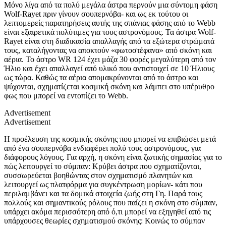
Μόνο λίγα από τα πολύ μεγάλα άστρα περνούν μια σύντομη φάση
Wolf-Rayet
πριν γίνουν σουπερνόβα- και ως εκ τούτου οι
λεπτομερείς παρατηρήσεις αυτής της σπάνιας φάσης από το
Webb
είναι εξαιρετικά πολύτιμες για τους αστρονόμους. Τα άστρα
Wolf-
Rayet
είναι στη διαδικασία απαλλαγής από τα εξώτερα στρώματά
τους, καταλήγοντας να αποκτούν «φωτοστέφανα» από σκόνη και
αέρια. Το άστρο
WR 124
έχει μάζα 30 φορές μεγαλύτερη από τον
Ήλιο και έχει απαλλαγεί από υλικό που αντιστοιχεί σε 10 Ήλιους
ως τώρα. Καθώς τα αέρια απομακρύνονται από το άστρο και
ψύχονται, σχηματίζεται κοσμική σκόνη και λάμπει στο υπέρυθρο
φως που μπορεί να εντοπίζει το
Webb.
Advertisement
Advertisement
Η προέλευση της κοσμικής σκόνης που μπορεί να επιβιώσει μετά
από ένα σουπερνόβα ενδιαφέρει πολύ τους αστρονόμους, για
διάφορους λόγους. Για αρχή, η σκόνη είναι ζωτικής σημασίας για το
πώς λειτουργεί το σύμπαν: Κρύβει άστρα που σχηματίζονται,
συσσωρεύεται βοηθώντας στον σχηματισμό πλανητών και
λειτουργεί ως πλατφόρμα για συγκέντρωση μορίων- κάτι που
περιλαμβάνει και τα δομικά στοιχεία ζωής στη Γη. Παρά τους
πολλούς και σημαντικούς ρόλους που παίζει η σκόνη στο σύμπαν,
υπάρχει ακόμα περισσότερη από ό,τι μπορεί να εξηγηθεί από τις
υπάρχουσες θεωρίες σχηματισμού σκόνης: Κοινώς το σύμπαν