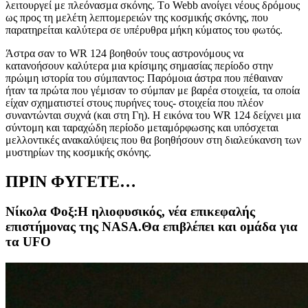
λειτουργεί με πλεόνασμα σκόνης. Τ
o Webb
ανοίγει νέους δρόμους
ως προς τη μελέτη λεπτομερειών της κοσμικής σκόνης, που
παρατηρείται καλύτερα σε υπέρυθρα μήκη κύματος του φωτός.
Άστρα σαν το
WR 124
βοηθούν τους αστρονόμους να
κατανοήσουν καλύτερα μια κρίσιμης σημασίας περίοδο στην
πρώιμη ιστορία του σύμπαντος: Παρόμοια άστρα που πέθαιναν
ήταν τα πρώτα που γέμισαν το σύμπαν με βαρέα στοιχεία, τα οποία
είχαν σχηματιστεί στους πυρήνες τους- στοιχεία που πλέον
συναντώνται συχνά (και στη Γη). Η εικόνα του
WR 124
δείχνει μια
σύντομη και ταραχώδη περίοδο μεταμόρφωσης και υπόσχεται
μελλοντικές ανακαλύψεις που θα βοηθήσουν στη διαλεύκανση των
μυστηρίων της κοσμικής σκόνης.
ΠΡΙΝ ΦΥΓΕΤΕ…
Νίκολα Φοξ:Η ηλιοφυσικός, νέα επικεφαλής
επιστήμονας της NASA.Θα επιβλέπει και ομάδα για
τα UFO