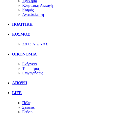
Έγκλημα
Κλιματική Αλλαγή
Καιρός
Ανακύκλωση
ΠΟΛΙΤΙΚΗ
ΚΟΣΜΟΣ
22ΟΣ ΑΙΩΝΑΣ
ΟΙΚΟΝΟΜΙΑ
Ενέργεια
Τουρισμός
Επιχειρήσεις
ΑΠΟΨΗ
LIFE
Πόλη
Σχέσεις
Γεύση