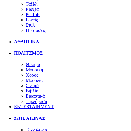
Ταξίδι
Ευεξία
Pet Life
Γονείς
Στυλ
Προτάσεις
ΑΘΛΗΤΙΚΑ
ΠΟΛΙΤΣΜΟΣ
Θέατρο
Μουσική
Χορός
Μουσεία
Σινεμά
Βιβλίο
Εικαστικά
Τηλεόραση
ENTERTAINMENT
22ΟΣ ΑΙΩΝΑΣ
Τεχνολογία