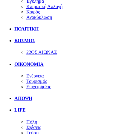
Έγκλημα
Κλιματική Αλλαγή
Καιρός
Ανακύκλωση
ΠΟΛΙΤΙΚΗ
ΚΟΣΜΟΣ
22ΟΣ ΑΙΩΝΑΣ
ΟΙΚΟΝΟΜΙΑ
Ενέργεια
Τουρισμός
Επιχειρήσεις
ΑΠΟΨΗ
LIFE
Πόλη
Σχέσεις
Γεύση