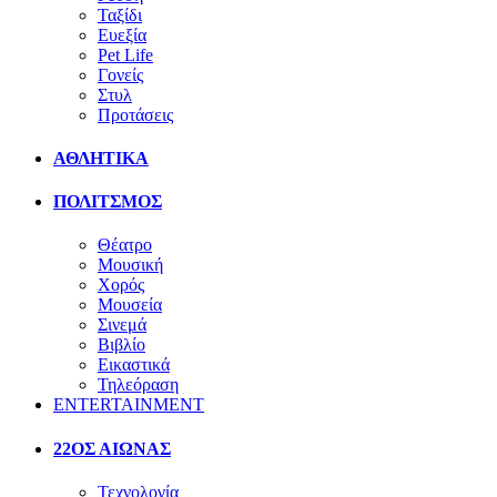
Ταξίδι
Ευεξία
Pet Life
Γονείς
Στυλ
Προτάσεις
ΑΘΛΗΤΙΚΑ
ΠΟΛΙΤΣΜΟΣ
Θέατρο
Μουσική
Χορός
Μουσεία
Σινεμά
Βιβλίο
Εικαστικά
Τηλεόραση
ENTERTAINMENT
22ΟΣ ΑΙΩΝΑΣ
Τεχνολογία