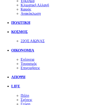
Έγκλημα
Κλιματική Αλλαγή
Καιρός
Ανακύκλωση
ΠΟΛΙΤΙΚΗ
ΚΟΣΜΟΣ
22ΟΣ ΑΙΩΝΑΣ
ΟΙΚΟΝΟΜΙΑ
Ενέργεια
Τουρισμός
Επιχειρήσεις
ΑΠΟΨΗ
LIFE
Πόλη
Σχέσεις
Γεύση