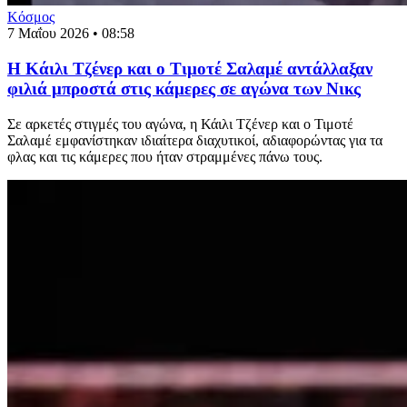
Κόσμος
7 Μαΐου 2026 • 08:58
Η Κάιλι Τζένερ και ο Τιμοτέ Σαλαμέ αντάλλαξαν
φιλιά μπροστά στις κάμερες σε αγώνα των Νικς
Σε αρκετές στιγμές του αγώνα, η Κάιλι Τζένερ και ο Τιμοτέ
Σαλαμέ εμφανίστηκαν ιδιαίτερα διαχυτικοί, αδιαφορώντας για τα
φλας και τις κάμερες που ήταν στραμμένες πάνω τους.