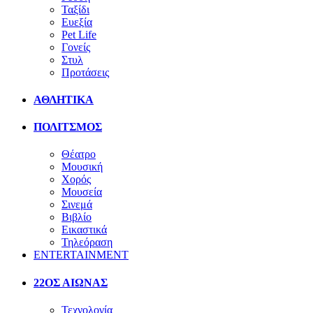
Ταξίδι
Ευεξία
Pet Life
Γονείς
Στυλ
Προτάσεις
ΑΘΛΗΤΙΚΑ
ΠΟΛΙΤΣΜΟΣ
Θέατρο
Μουσική
Χορός
Μουσεία
Σινεμά
Βιβλίο
Εικαστικά
Τηλεόραση
ENTERTAINMENT
22ΟΣ ΑΙΩΝΑΣ
Τεχνολογία