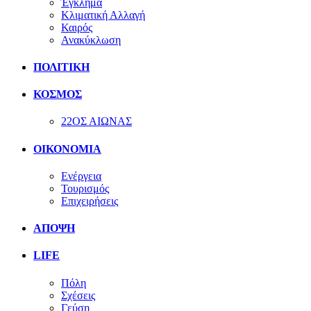
Έγκλημα
Κλιματική Αλλαγή
Καιρός
Ανακύκλωση
ΠΟΛΙΤΙΚΗ
ΚΟΣΜΟΣ
22ΟΣ ΑΙΩΝΑΣ
ΟΙΚΟΝΟΜΙΑ
Ενέργεια
Τουρισμός
Επιχειρήσεις
ΑΠΟΨΗ
LIFE
Πόλη
Σχέσεις
Γεύση