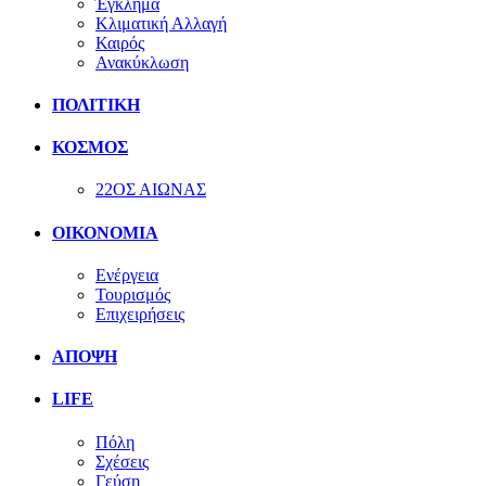
Έγκλημα
Κλιματική Αλλαγή
Καιρός
Ανακύκλωση
ΠΟΛΙΤΙΚΗ
ΚΟΣΜΟΣ
22ΟΣ ΑΙΩΝΑΣ
ΟΙΚΟΝΟΜΙΑ
Ενέργεια
Τουρισμός
Επιχειρήσεις
ΑΠΟΨΗ
LIFE
Πόλη
Σχέσεις
Γεύση