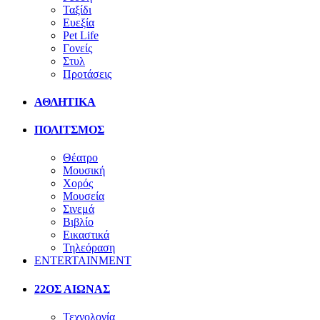
Ταξίδι
Ευεξία
Pet Life
Γονείς
Στυλ
Προτάσεις
ΑΘΛΗΤΙΚΑ
ΠΟΛΙΤΣΜΟΣ
Θέατρο
Μουσική
Χορός
Μουσεία
Σινεμά
Βιβλίο
Εικαστικά
Τηλεόραση
ENTERTAINMENT
22ΟΣ ΑΙΩΝΑΣ
Τεχνολογία