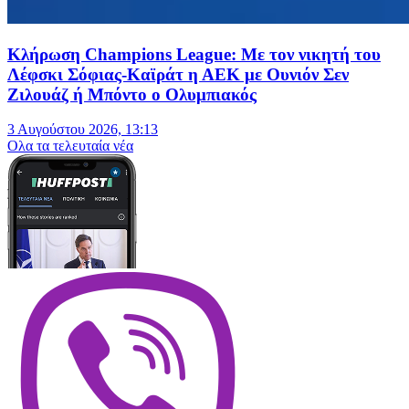
Κλήρωση Champions League: Με τον νικητή του
Λέφσκι Σόφιας-Καϊράτ η ΑΕΚ με Ουνιόν Σεν
Ζιλουάζ ή Μπόντο ο Ολυμπιακός
3 Αυγούστου 2026, 13:13
Oλα τα τελευταία νέα