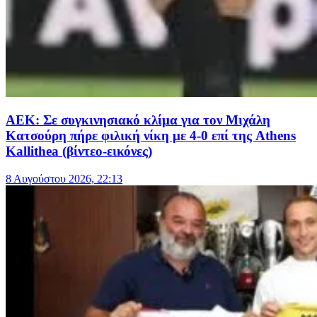
ΑΕΚ: Σε συγκινησιακό κλίμα για τον Μιχάλη
Κατσούρη πήρε φιλική νίκη με 4-0 επί της Athens
Kallithea (βίντεο-εικόνες)
8 Αυγούστου 2026, 22:13