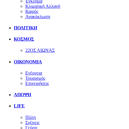
Έγκλημα
Κλιματική Αλλαγή
Καιρός
Ανακύκλωση
ΠΟΛΙΤΙΚΗ
ΚΟΣΜΟΣ
22ΟΣ ΑΙΩΝΑΣ
ΟΙΚΟΝΟΜΙΑ
Ενέργεια
Τουρισμός
Επιχειρήσεις
ΑΠΟΨΗ
LIFE
Πόλη
Σχέσεις
Γεύση