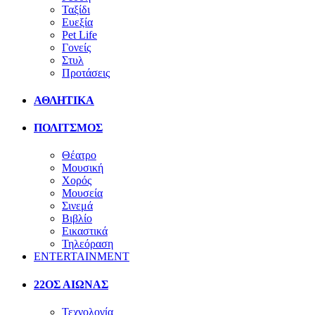
Ταξίδι
Ευεξία
Pet Life
Γονείς
Στυλ
Προτάσεις
ΑΘΛΗΤΙΚΑ
ΠΟΛΙΤΣΜΟΣ
Θέατρο
Μουσική
Χορός
Μουσεία
Σινεμά
Βιβλίο
Εικαστικά
Τηλεόραση
ENTERTAINMENT
22ΟΣ ΑΙΩΝΑΣ
Τεχνολογία