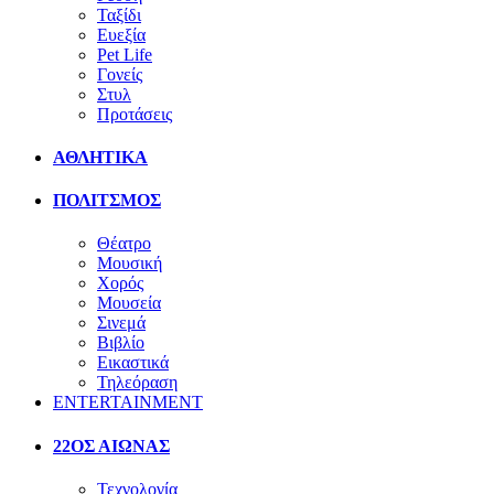
Ταξίδι
Ευεξία
Pet Life
Γονείς
Στυλ
Προτάσεις
ΑΘΛΗΤΙΚΑ
ΠΟΛΙΤΣΜΟΣ
Θέατρο
Μουσική
Χορός
Μουσεία
Σινεμά
Βιβλίο
Εικαστικά
Τηλεόραση
ENTERTAINMENT
22ΟΣ ΑΙΩΝΑΣ
Τεχνολογία