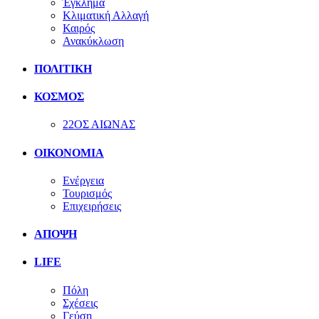
Έγκλημα
Κλιματική Αλλαγή
Καιρός
Ανακύκλωση
ΠΟΛΙΤΙΚΗ
ΚΟΣΜΟΣ
22ΟΣ ΑΙΩΝΑΣ
ΟΙΚΟΝΟΜΙΑ
Ενέργεια
Τουρισμός
Επιχειρήσεις
ΑΠΟΨΗ
LIFE
Πόλη
Σχέσεις
Γεύση