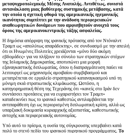
μεταψυχροπολεμικής Μέσης Ανατολής. Αντιθέτως, συνιστά
αντανάκλαση μιας βαθύτερης συστημικής μετάβασης, κατά
την οποία η σχετική φθορά της αμερικανικής ηγεμονικής
ικανότητας συμπίπτει με την ανάδυση περιφερειακών
αναθεωρητικών δυνάμεων που αμφισβητούν ανοιχτά τους
όρους της αμερικανοκεντρικής τάξης ασφαλείας.
Η δημόσια απόρριψη της ιρανικής πρότασης από τον Ντόναλντ
Τραμπ ως «απολύτως απαράδεκτης», σε συνδυασμό με την απειλή
ότι οι Ηνωμένες Πολιτείες χρειάζονται «μόνο δύο ακόμη
εβδομάδες» για να πλήξουν το σύνολο των στρατηγικών στόχων
της Ισλαμικής Δημοκρατίας, αποτυπώνει μια μορφή
εξαναγκαστικής διπλωματίας, όπου η διαπραγμάτευση παύει να
λειτουργεί ως μηχανισμός αμοιβαίου συμβιβασμού και
μετατρέπεται σε εργαλείο στρατηγικού καταναγκασμού υπό τη
μόνιμη σκιά στρατιωτικής κλιμάκωσης. Ωστόσο, η
κατηγορηματική θέση της Τεχεράνης ότι «κανείς στο Ιράν δεν
συντάσσει προτάσεις για να ευχαριστήσει τον Τραμπ»
καταδεικνύει πως το ιρανικό καθεστώς αντιλαμβάνεται την
αντιπαράθεση όχι ως περιορισμένη διπλωματική κρίση, αλλά ως
υπαρξιακή δοκιμασία κυριαρχικής αξιοπιστίας, καθεστωτικής
αντοχής και περιφερειακής αυτονομίας.
Υπό αυτό το πρίσμα, η ουσία της σύγκρουσης υπερβαίνει κατά
πολύ το στενό πεδίο του ιρανικού πυρηνικού προγράμματος.
Το