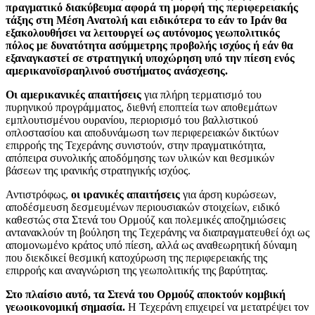
πραγματικό διακύβευμα αφορά τη μορφή της περιφερειακής
τάξης στη Μέση Ανατολή και ειδικότερα το εάν το Ιράν θα
εξακολουθήσει να λειτουργεί ως αυτόνομος γεωπολιτικός
πόλος με δυνατότητα ασύμμετρης προβολής ισχύος ή εάν θα
εξαναγκαστεί σε στρατηγική υποχώρηση υπό την πίεση ενός
αμερικανοϊσραηλινού συστήματος ανάσχεσης.
Οι αμερικανικές απαιτήσεις
για πλήρη τερματισμό του
πυρηνικού προγράμματος, διεθνή εποπτεία των αποθεμάτων
εμπλουτισμένου ουρανίου, περιορισμό του βαλλιστικού
οπλοστασίου και αποδυνάμωση των περιφερειακών δικτύων
επιρροής της Τεχεράνης συνιστούν, στην πραγματικότητα,
απόπειρα συνολικής αποδόμησης των υλικών και θεσμικών
βάσεων της ιρανικής στρατηγικής ισχύος.
Αντιστρόφως,
οι ιρανικές απαιτήσεις
για άρση κυρώσεων,
αποδέσμευση δεσμευμένων περιουσιακών στοιχείων, ειδικό
καθεστώς στα Στενά του Ορμούζ και πολεμικές αποζημιώσεις
αντανακλούν τη βούληση της Τεχεράνης να διαπραγματευθεί όχι ως
απομονωμένο κράτος υπό πίεση, αλλά ως αναθεωρητική δύναμη
που διεκδικεί θεσμική κατοχύρωση της περιφερειακής της
επιρροής και αναγνώριση της γεωπολιτικής της βαρύτητας.
Στο πλαίσιο αυτό, τα Στενά του Ορμούζ αποκτούν κομβική
γεωοικονομική σημασία.
Η Τεχεράνη επιχειρεί να μετατρέψει τον