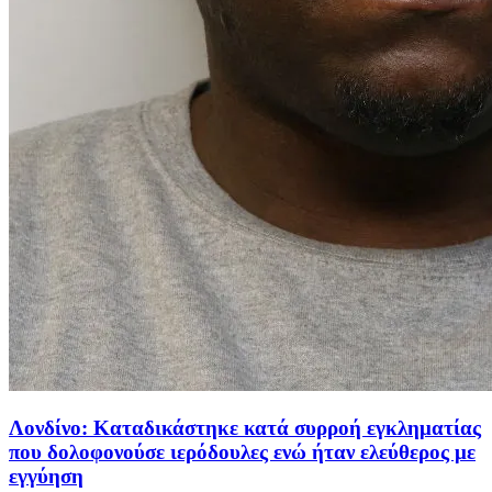
Λονδίνο: Καταδικάστηκε κατά συρροή εγκληματίας
που δολοφονούσε ιερόδουλες ενώ ήταν ελεύθερος με
εγγύηση