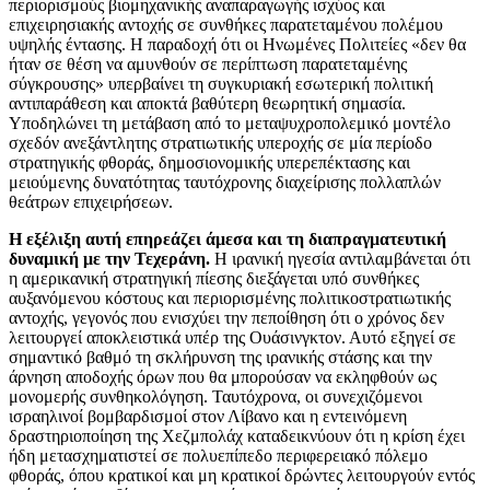
περιορισμούς βιομηχανικής αναπαραγωγής ισχύος και
επιχειρησιακής αντοχής σε συνθήκες παρατεταμένου πολέμου
υψηλής έντασης. Η παραδοχή ότι οι Ηνωμένες Πολιτείες «δεν θα
ήταν σε θέση να αμυνθούν σε περίπτωση παρατεταμένης
σύγκρουσης» υπερβαίνει τη συγκυριακή εσωτερική πολιτική
αντιπαράθεση και αποκτά βαθύτερη θεωρητική σημασία.
Υποδηλώνει τη μετάβαση από το μεταψυχροπολεμικό μοντέλο
σχεδόν ανεξάντλητης στρατιωτικής υπεροχής σε μία περίοδο
στρατηγικής φθοράς, δημοσιονομικής υπερεπέκτασης και
μειούμενης δυνατότητας ταυτόχρονης διαχείρισης πολλαπλών
θεάτρων επιχειρήσεων.
Η εξέλιξη αυτή επηρεάζει άμεσα και τη διαπραγματευτική
δυναμική με την Τεχεράνη.
Η ιρανική ηγεσία αντιλαμβάνεται ότι
η αμερικανική στρατηγική πίεσης διεξάγεται υπό συνθήκες
αυξανόμενου κόστους και περιορισμένης πολιτικοστρατιωτικής
αντοχής, γεγονός που ενισχύει την πεποίθηση ότι ο χρόνος δεν
λειτουργεί αποκλειστικά υπέρ της Ουάσινγκτον. Αυτό εξηγεί σε
σημαντικό βαθμό τη σκλήρυνση της ιρανικής στάσης και την
άρνηση αποδοχής όρων που θα μπορούσαν να εκληφθούν ως
μονομερής συνθηκολόγηση. Ταυτόχρονα, οι συνεχιζόμενοι
ισραηλινοί βομβαρδισμοί στον Λίβανο και η εντεινόμενη
δραστηριοποίηση της Χεζμπολάχ καταδεικνύουν ότι η κρίση έχει
ήδη μετασχηματιστεί σε πολυεπίπεδο περιφερειακό πόλεμο
φθοράς, όπου κρατικοί και μη κρατικοί δρώντες λειτουργούν εντός