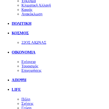
Έγκλημα
Κλιματική Αλλαγή
Καιρός
Ανακύκλωση
ΠΟΛΙΤΙΚΗ
ΚΟΣΜΟΣ
22ΟΣ ΑΙΩΝΑΣ
ΟΙΚΟΝΟΜΙΑ
Ενέργεια
Τουρισμός
Επιχειρήσεις
ΑΠΟΨΗ
LIFE
Πόλη
Σχέσεις
Γεύση