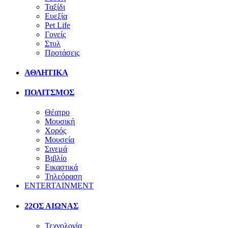
Ταξίδι
Ευεξία
Pet Life
Γονείς
Στυλ
Προτάσεις
ΑΘΛΗΤΙΚΑ
ΠΟΛΙΤΣΜΟΣ
Θέατρο
Μουσική
Χορός
Μουσεία
Σινεμά
Βιβλίο
Εικαστικά
Τηλεόραση
ENTERTAINMENT
22ΟΣ ΑΙΩΝΑΣ
Τεχνολογία