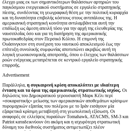
έλεγχο μιας εκ των σημαντικότερων θαλάσσιων αρτηριών του
παγκόσμιου ενεργειακού συστήματος σε εργαλείο στρατηγικής
πίεσης, συνδέοντας τη γεωγραφική θέση με την πολιτική κυριαρχία
και τη δυνατότητα επιβολής κόστους στους αντιπάλους της. Η
αμερικανική στρατηγική κοινότητα αντιλαμβάνεται αυτή την
επιδίωξη ως άμεση απειλή τόσο για την αρχή της ελευθερίας της
ναυσιπλοΐας όσο και για τη διατήρηση της αμερικανικής
πρωτοκαθεδρίας στον Περσικό Κόλπο. Η επιμονή της
Ουάσινγκτον στη συνέχιση του ναυτικού αποκλεισμού έως την
επίτευξη συνολικής συμφωνίας αποτυπώνει ακριβώς αυτή τη
λογική γεωοικονομικής αποτροπής, όπου ο έλεγχος των θαλάσσιων
ροών ενέργειας μετατρέπεται σε κεντρικό εργαλείο στρατηγικής
επιρροής.
Advertisement
Παράλληλα,
η συγκαιρινή κρίση αποκαλύπτει με ιδιαίτερη
ένταση και τα όρια της αμερικανικής στρατιωτικής ισχύος.
Οι
δηλώσεις του Δημοκρατικού γερουσιαστή Μαρκ Κέλι περί
«σοκαριστικής» μείωσης των αμερικανικών αποθεμάτων κρίσιμων
πυρομαχικών εξαιτίας του πολέμου με το Ιράν εισάγουν μία
εξαιρετικά κρίσιμη μεταβλητή στη γεωπολιτική εξίσωση. Οι
αναφορές σε ελλείψεις πυραύλων Tomahawk, ATACMS, SM-3 και
Patriot καταδεικνύουν ότι ακόμη και η ισχυρότερη στρατιωτική
δύναμη του διεθνούς συστήματος αντιμετωπίζει πλέον