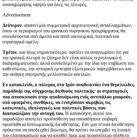
υπαναχώρησης υψηλό για όλες τις πλευρές.
Advertisement
Δεύτερον
, απαιτεί μία συμμετρική αρχιτεκτονική ανταλλαγμάτων,
όπου οι περιορισμοί του ιρανικού πυρηνικού προγράμματος θα
συνοδεύονται από άμεσα και απτά οικονομικά, πολιτικά και
στρατηγικά οφέλη.
Τρίτον
, και ίσως σημαντικότερο, οφείλει να αναγνωρίσει ότι για
την ιρανική πλευρά το ζήτημα δεν είναι απλώς τεχνολογικό ή
διαπραγματευτικό, αλλά συνδεδεμένο με την ίδια την επιβίωση του
καθεστώτος, την ιστορική εμπειρία εξωτερικών παρεμβάσεων και
την ανάγκη αποτροπής μελλοντικών απειλών.
Εν κατακλείδι, ο πόλεμος στο Ιράν αναδεικνύει ένα θεμελιώδες
παράδοξο της σύγχρονης διεθνούς πολιτικής⸱ οι στρατηγικές
που αποσκοπούν στην αποδυνάμωση ενός αντιπάλου μπορούν,
υπό ορισμένες συνθήκες, να ενισχύσουν ακριβώς τις
κοινωνικές, ιδεολογικές και πολιτικές βάσεις που
διασφαλίζουν την αντοχή του.
Η κατανόηση αυτού του
παραδόξου αποτελεί προϋπόθεση για οποιαδήποτε σοβαρή
προσπάθεια διπλωματικής διευθέτησης. Εάν μια τέτοια διευθέτηση
πρόκειται να αποδειχθεί βιώσιμη, θα πρέπει να υπερβεί τη λογική
του εξαναγκασμού και να κινηθεί προς μια περισσότερο σύνθετη