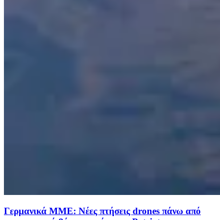
Γερμανικά ΜΜΕ: Νέες πτήσεις drones πάνω από