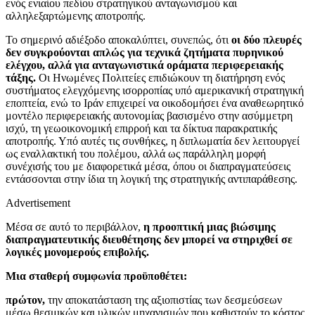
ενός ενιαίου πεδίου στρατηγικού ανταγωνισμού και
αλληλεξαρτώμενης αποτροπής.
Το σημερινό αδιέξοδο αποκαλύπτει, συνεπώς, ότι
οι δύο πλευρές
δεν συγκρούονται απλώς για τεχνικά ζητήματα πυρηνικού
ελέγχου, αλλά για ανταγωνιστικά οράματα περιφερειακής
τάξης.
Οι Ηνωμένες Πολιτείες επιδιώκουν τη διατήρηση ενός
συστήματος ελεγχόμενης ισορροπίας υπό αμερικανική στρατηγική
εποπτεία, ενώ το Ιράν επιχειρεί να οικοδομήσει ένα αναθεωρητικό
μοντέλο περιφερειακής αυτονομίας βασισμένο στην ασύμμετρη
ισχύ, τη γεωοικονομική επιρροή και τα δίκτυα παρακρατικής
αποτροπής. Υπό αυτές τις συνθήκες, η διπλωματία δεν λειτουργεί
ως εναλλακτική του πολέμου, αλλά ως παράλληλη μορφή
συνέχισής του με διαφορετικά μέσα, όπου οι διαπραγματεύσεις
εντάσσονται στην ίδια τη λογική της στρατηγικής αντιπαράθεσης.
Advertisement
Μέσα σε αυτό το περιβάλλον,
η προοπτική μιας βιώσιμης
διαπραγματευτικής διευθέτησης δεν μπορεί να στηριχθεί σε
λογικές μονομερούς επιβολής.
Μια σταθερή συμφωνία προϋποθέτει:
πρώτον,
την αποκατάσταση της αξιοπιστίας των δεσμεύσεων
μέσω θεσμικών και υλικών μηχανισμών που καθιστούν το κόστος