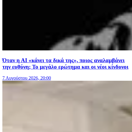
Όταν η ΑΙ «κάνει τα δικά της», ποιος αναλαμβάνει
την ευθύνη; Το μεγάλο ερώτημα και οι νέοι κίνδυνοι
7 Αυγούστου 2026, 20:00