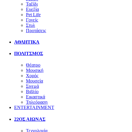
Ταξίδι
Ευεξία
Pet Life
Γονείς
Στυλ
Προτάσεις
ΑΘΛΗΤΙΚΑ
ΠΟΛΙΤΣΜΟΣ
Θέατρο
Μουσική
Χορός
Μουσεία
Σινεμά
Βιβλίο
Εικαστικά
Τηλεόραση
ENTERTAINMENT
22ΟΣ ΑΙΩΝΑΣ
Τεχνολογία