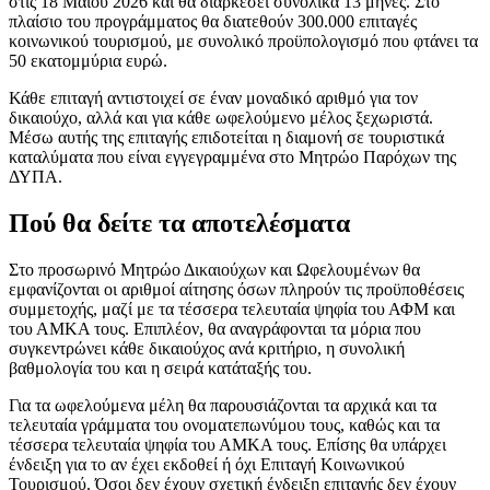
στις 18 Μαΐου 2026 και θα διαρκέσει συνολικά 13 μήνες. Στο
πλαίσιο του προγράμματος θα διατεθούν 300.000 επιταγές
κοινωνικού τουρισμού, με συνολικό προϋπολογισμό που φτάνει τα
50 εκατομμύρια ευρώ.
Κάθε επιταγή αντιστοιχεί σε έναν μοναδικό αριθμό για τον
δικαιούχο, αλλά και για κάθε ωφελούμενο μέλος ξεχωριστά.
Μέσω αυτής της επιταγής επιδοτείται η διαμονή σε τουριστικά
καταλύματα που είναι εγγεγραμμένα στο Μητρώο Παρόχων της
ΔΥΠΑ.
Πού θα δείτε τα αποτελέσματα
Στο προσωρινό Μητρώο Δικαιούχων και Ωφελουμένων θα
εμφανίζονται οι αριθμοί αίτησης όσων πληρούν τις προϋποθέσεις
συμμετοχής, μαζί με τα τέσσερα τελευταία ψηφία του ΑΦΜ και
του ΑΜΚΑ τους. Επιπλέον, θα αναγράφονται τα μόρια που
συγκεντρώνει κάθε δικαιούχος ανά κριτήριο, η συνολική
βαθμολογία του και η σειρά κατάταξής του.
Για τα ωφελούμενα μέλη θα παρουσιάζονται τα αρχικά και τα
τελευταία γράμματα του ονοματεπωνύμου τους, καθώς και τα
τέσσερα τελευταία ψηφία του ΑΜΚΑ τους. Επίσης θα υπάρχει
ένδειξη για το αν έχει εκδοθεί ή όχι Επιταγή Κοινωνικού
Τουρισμού. Όσοι δεν έχουν σχετική ένδειξη επιταγής δεν έχουν