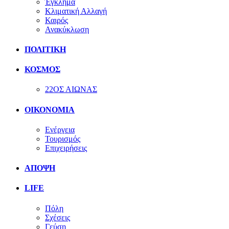
Έγκλημα
Κλιματική Αλλαγή
Καιρός
Ανακύκλωση
ΠΟΛΙΤΙΚΗ
ΚΟΣΜΟΣ
22ΟΣ ΑΙΩΝΑΣ
ΟΙΚΟΝΟΜΙΑ
Ενέργεια
Τουρισμός
Επιχειρήσεις
ΑΠΟΨΗ
LIFE
Πόλη
Σχέσεις
Γεύση