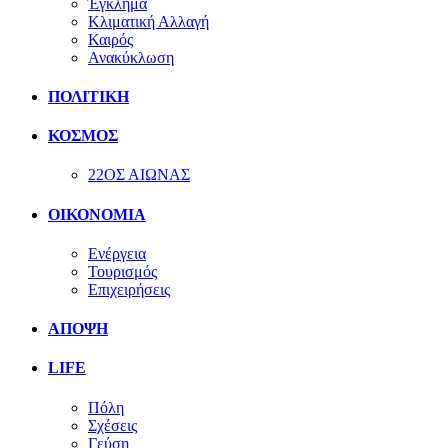
Έγκλημα
Κλιματική Αλλαγή
Καιρός
Ανακύκλωση
ΠΟΛΙΤΙΚΗ
ΚΟΣΜΟΣ
22ΟΣ ΑΙΩΝΑΣ
ΟΙΚΟΝΟΜΙΑ
Ενέργεια
Τουρισμός
Επιχειρήσεις
ΑΠΟΨΗ
LIFE
Πόλη
Σχέσεις
Γεύση