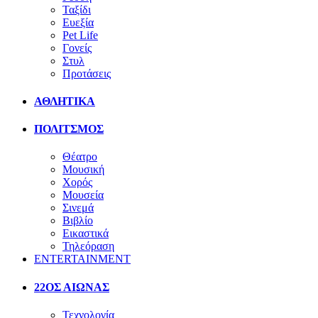
Ταξίδι
Ευεξία
Pet Life
Γονείς
Στυλ
Προτάσεις
ΑΘΛΗΤΙΚΑ
ΠΟΛΙΤΣΜΟΣ
Θέατρο
Μουσική
Χορός
Μουσεία
Σινεμά
Βιβλίο
Εικαστικά
Τηλεόραση
ENTERTAINMENT
22ΟΣ ΑΙΩΝΑΣ
Τεχνολογία