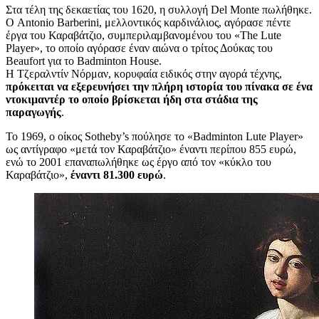
Στα τέλη της δεκαετίας του 1620, η συλλογή Del Monte πωλήθηκε.
Ο Antonio Barberini, μελλοντικός καρδινάλιος, αγόρασε πέντε
έργα του Καραβάτζιο, συμπεριλαμβανομένου του «The Lute
Player», το οποίο αγόρασε έναν αιώνα ο τρίτος Δούκας του
Beaufort για το Badminton House.
Η Τζεραλντίν Νόρμαν, κορυφαία ειδικός στην αγορά τέχνης,
πρόκειται να εξερευνήσει την πλήρη ιστορία του πίνακα σε ένα
ντοκιμαντέρ το οποίο βρίσκεται ήδη στα στάδια της
παραγωγής
.
Το 1969, ο οίκος Sotheby’s πούλησε το «Badminton Lute Player»
ως αντίγραφο «μετά τον Καραβάτζιο» έναντι περίπου 855 ευρώ,
ενώ το 2001 επαναπωλήθηκε ως έργο από τον «κύκλο του
Καραβάτζιο»,
έναντι 81.300 ευρώ
.