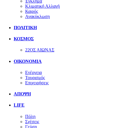
Έγκλημα
Κλιματική Αλλαγή
Καιρός
Ανακύκλωση
ΠΟΛΙΤΙΚΗ
ΚΟΣΜΟΣ
22ΟΣ ΑΙΩΝΑΣ
ΟΙΚΟΝΟΜΙΑ
Ενέργεια
Τουρισμός
Επιχειρήσεις
ΑΠΟΨΗ
LIFE
Πόλη
Σχέσεις
Γεύση