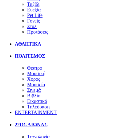
Ταξίδι
Ευεξία
Pet Life
Γονείς
Στυλ
Προτάσεις
ΑΘΛΗΤΙΚΑ
ΠΟΛΙΤΣΜΟΣ
Θέατρο
Μουσική
Χορός
Μουσεία
Σινεμά
Βιβλίο
Εικαστικά
Τηλεόραση
ENTERTAINMENT
22ΟΣ ΑΙΩΝΑΣ
Τεχνολογία