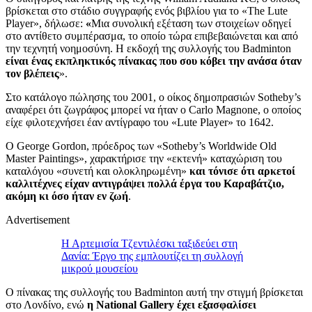
βρίσκεται στο στάδιο συγγραφής ενός βιβλίου για το «The Lute
Player», δήλωσε:
«
Μια συνολική εξέταση των στοιχείων οδηγεί
στο αντίθετο συμπέρασμα, το οποίο τώρα επιβεβαιώνεται και από
την τεχνητή νοημοσύνη. Η εκδοχή της συλλογής του Badminton
είναι ένας εκπληκτικός πίνακας που σου κόβει την ανάσα όταν
τον βλέπεις
».
Στο κατάλογο πώλησης του 2001, ο οίκος δημοπρασιών Sotheby’s
αναφέρει ότι ζωγράφος μπορεί να ήταν ο Carlo Magnone, ο οποίος
είχε φιλοτεχνήσει έαν αντίγραφο του «Lute Player» το 1642.
Ο George Gordon, πρόεδρος των «Sotheby’s Worldwide Old
Master Paintings», χαρακτήρισε την «εκτενή» καταχώριση του
καταλόγου «συνετή και ολοκληρωμένη»
και τόνισε ότι αρκετοί
καλλιτέχνες είχαν αντιγράψει πολλά έργα του Καραβάτζιο,
ακόμη κι όσο ήταν εν ζωή
.
Advertisement
Η Αρτεμισία Τζεντιλέσκι ταξιδεύει στη
Δανία: Έργο της εμπλουτίζει τη συλλογή
μικρού μουσείου
Ο πίνακας της συλλογής του Badminton αυτή την στιγμή βρίσκεται
στο Λονδίνο, ενώ
η National Gallery έχει εξασφαλίσει