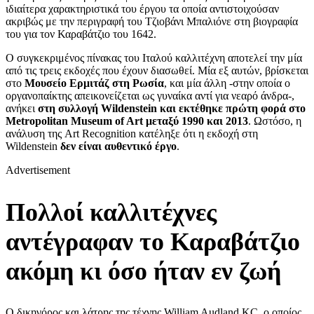
ιδιαίτερα χαρακτηριστικά του έργου τα οποία αντιστοιχούσαν
ακριβώς με την περιγραφή του Τζιοβάνι Μπαλιόνε στη βιογραφία
του για τον Καραβάτζιο του 1642.
Ο συγκεκριμένος πίνακας του Ιταλού καλλιτέχνη αποτελεί την μία
από τις τρεις εκδοχές που έχουν διασωθεί. Μία εξ αυτών, βρίσκεται
στο
Μουσείο
Ερμιτάζ στη Ρωσία
, και μία άλλη -στην οποία ο
οργανοπαίκτης απεικονείζεται ως γυναίκα αντί για νεαρό άνδρα-,
ανήκει
στη συλλογή Wildenstein και εκτέθηκε πρώτη φορά στο
Metropolitan Museum of Art μεταξύ 1990 και 2013
. Ωστόσο, η
ανάλυση της Art Recognition κατέληξε ότι η εκδοχή στη
Wildenstein
δεν είναι αυθεντικό έργο
.
Advertisement
Πολλοί καλλιτέχνες
αντέγραφαν το Καραβάτζιο
ακόμη κι όσο ήταν εν ζωή
Ο δικηγόρος και λάτρης της τέχνης William Audland KC, ο οποίος