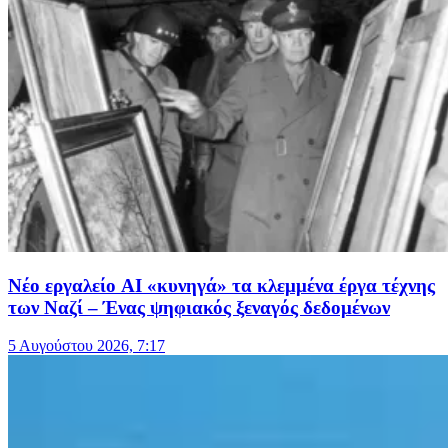
Nέο εργαλείο AI «κυνηγά» τα κλεμμένα έργα τέχνης
των Ναζί – Ένας ψηφιακός ξεναγός δεδομένων
5 Αυγούστου 2026, 7:17