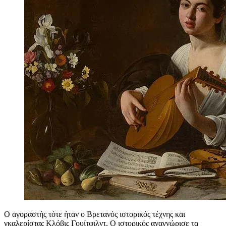
Ο αγοραστής τότε ήταν ο Βρετανός ιστορικός τέχνης και
γκαλερίστας Κλόβις Γουίτφιλντ. Ο ιστορικός αναγνώρισε τα