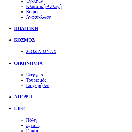
Έγκλημα
Κλιματική Αλλαγή
Καιρός
Ανακύκλωση
ΠΟΛΙΤΙΚΗ
ΚΟΣΜΟΣ
22ΟΣ ΑΙΩΝΑΣ
ΟΙΚΟΝΟΜΙΑ
Ενέργεια
Τουρισμός
Επιχειρήσεις
ΑΠΟΨΗ
LIFE
Πόλη
Σχέσεις
Γεύση