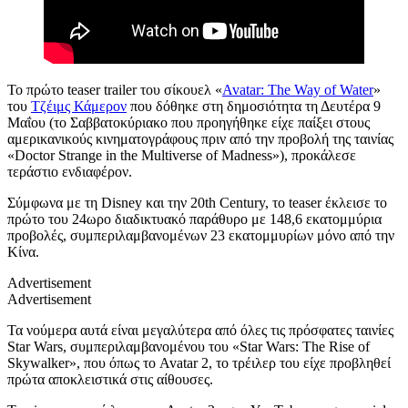
Το πρώτο teaser trailer
του σίκουελ
«
Avatar: The Way of Water
»
του
Τζέιμς Κάμερον
που δόθηκε στη δημοσιότητα τη
Δευτέρα 9
Μαΐου (το Σαββατοκύριακο που προηγήθηκε
είχε παίξει
στους
αμερικανικούς κινηματογράφους πριν
από την προβολή της ταινίας
«Doctor Strange in the Multiverse of Madness»
),
προκάλεσε
τεράστιο
ενδιαφέρον.
Σύμφωνα με τη Disney και την 20th Century,
τ
ο teaser έκλεισε το
πρώτο του 24ωρο διαδικτυακό παράθυρο με 148,6 εκατομμύρια
προβολές, συμπεριλαμβανομένων 23 εκατομμυρίων μόνο από την
Κίνα.
Advertisement
Advertisement
Τα νο
ύμερα αυτά είναι μεγαλύτερα
από όλες τις πρόσφατες ταινίες
Star Wars, συμπεριλαμβανομένου του
«
Star Wars: The Rise of
Skywalker
»,
που ό
πως το Avatar 2, το τρέιλερ
του είχε προβληθεί
πρώτα
αποκλειστικά στ
ις αίθουσες.