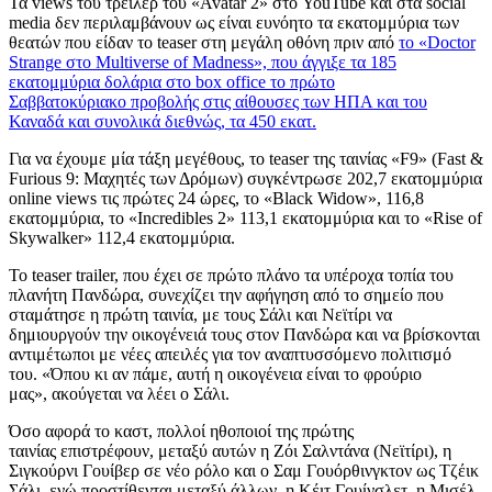
Τα views του τρέιλερ του
«
Avatar 2
»
στο
YouTube
και στα
social
media
δ
εν περιλαμβάνουν
ως είναι ευνόητο
τα εκατομμύρια των
θεατών
που
είδαν
το teaser στη μεγάλη οθόνη πριν από
τ
ο
«
Doctor
Strange στο Multiverse of Madness
», που
άγγιξε τα
185
εκατομμύρια δολάρια στο box office
το πρώτο
Σαββατοκύριακο προβολής στις αίθουσες των ΗΠΑ και του
Καναδά
και
συνολικά διεθνώς, τα
450 εκατ.
Για να έχουμε μία τάξη μεγέθους, το teaser της ταινίας «F9»
(
Fast &
Furious 9: Μαχητές των Δρόμων
)
συγκέντρωσε 202,7 εκατομμύρια
online views τις πρώτες 24 ώρες,
το «
Black Widow
»
, 116,8
εκατομμύρια,
το «
Incredibles 2
»
113,1 εκατομμύρια και
το «
Rise of
Skywalker
»
112,4 εκατομμύρια.
Το teaser trailer, που έχει σε πρώτο πλάνο τα υπέροχα τοπία του
πλανήτη Πανδώρα, συνεχίζει την αφήγηση από το σημείο που
σταμάτησε η πρώτη ταινία, με τους Σάλι και Νεϊτίρι να
δημιουργούν την οικογένειά τους στον Πανδώρα και να βρίσκονται
αντιμέτωποι με νέες απειλές για τον αναπτυσσόμενο πολιτισμό
του. «Όπου κι αν πάμε, αυτή η οικογένεια είναι το φρούριο
μας», ακούγεται να λέει ο Σάλι.
Όσο αφορά το καστ, πολλοί ηθοποιοί της πρώτης
ταινίας επιστρέφουν, μεταξύ αυτών η Ζόι Σαλντάνα (Νεϊτίρι), η
Σιγκούρνι Γουίβερ σε νέο ρόλο και ο Σαμ Γουόρθινγκτον ως Τζέικ
Σάλι, ενώ προστίθενται μεταξύ άλλων, η Κέιτ Γουίνσλετ, η Μισέλ