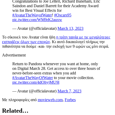
Congratulations to Joe Letteri, Richard Baneham, Eric
Saindon and Daniel Barrett for their Academy Award
win for Best Visual Effects for
#AvatarTheWayofWater
!
#Oscars95
pic.twitter.com/WM9rK2auxw
— Avatar (@officialavatar)
March 13, 2023
Το σίκουελ του Avatar είναι ήδη
η τρίτη ταινία με τις μεγαλύτερες
εισπράξεις όλων των εποχών
. Κι αυτό δικαιολογεί πλήρως την
πιθανότητα να δούμε -και- την εκδοχή των 9 ωρών ως μίνι σειρά.
Advertisement
Return to Pandora whenever you want at home, only
on Digital March 28. Get access to over three hours of
never-before-seen extras when you add
#AvatarTheWayOfWater
to your movie collection.
pic.twitter.com/4dOhyjMU9l
— Avatar (@officialavatar)
March 7, 2023
Με πληροφορίες από
movieweb.com
,
Forbes
Related…