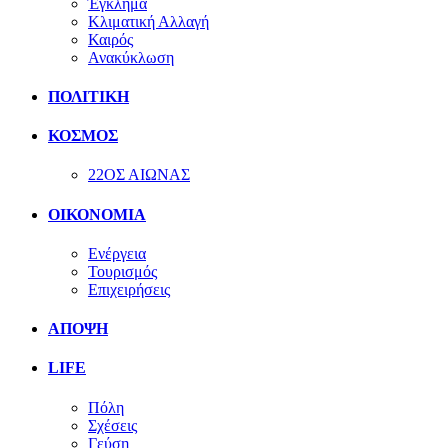
Έγκλημα
Κλιματική Αλλαγή
Καιρός
Ανακύκλωση
ΠΟΛΙΤΙΚΗ
ΚΟΣΜΟΣ
22ΟΣ ΑΙΩΝΑΣ
ΟΙΚΟΝΟΜΙΑ
Ενέργεια
Τουρισμός
Επιχειρήσεις
ΑΠΟΨΗ
LIFE
Πόλη
Σχέσεις
Γεύση