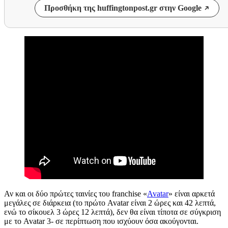
Προσθήκη της huffingtonpost.gr στην Google
Αν και οι δύο πρώτες ταινίες του franchise «
Avatar
» είναι αρκετά
μεγάλες σε διάρκεια (το πρώτο Avatar είναι 2 ώρες και 42 λεπτά,
ενώ το σίκουελ 3 ώρες 12 λεπτά), δεν θα είναι τίποτα σε σύγκριση
με το Avatar 3- σε περίπτωση που ισχύουν όσα ακούγονται.