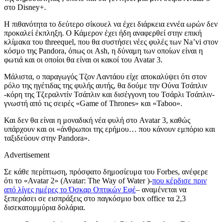
στο Disney+.
Η πιθανότητα το δεύτερο σίκουελ να έχει διάρκεια εννέα ωρών δεν
προκαλεί έκπληξη. Ο Κάμερον έχει ήδη αναφερθεί στην επική
κλίμακα του threequel, που θα συστήσει νέες φυλές των Na’vi στον
κόσμο της Pandora, όπως οι Ash, η δύναμη των οποίων είναι η
φωτιά και οι οποίοι θα είναι οι κακοί του Avatar 3.
Μάλιστα, ο παραγωγός Τζον Λαντάου είχε αποκαλύψει ότι στον
ρόλο της ηγέτιδας της φυλής αυτής, θα δούμε την Ούνα Τσάπλιν
-κόρη της Τζεραλντίν Τσάπλιν και δισέγγονη του Τσάρλι Τσάπλιν-
γνωστή από τις σειρές «Game of Thrones» και «Taboo».
Και δεν θα είναι η μοναδική νέα φυλή στο Avatar 3, καθώς
υπάρχουν και οι «άνθρωποι της ερήμου… που κάνουν εμπόριο και
ταξιδεύουν στην Pandora».
Advertisement
Σε κάθε περίπτωση, πρόσφατο δημοσίευμα του Forbes, ανέφερε
ότι το «Avatar 2» (Avatar: The Way of Water )-
που κέρδισε πριν
από λίγες ημέρες το Όσκαρ Οπτικών Εφέ
– αναμένεται να
ξεπεράσει σε εισπράξεις στο παγκόσμιο box office τα 2,3
δισεκατομμύρια δολάρια.