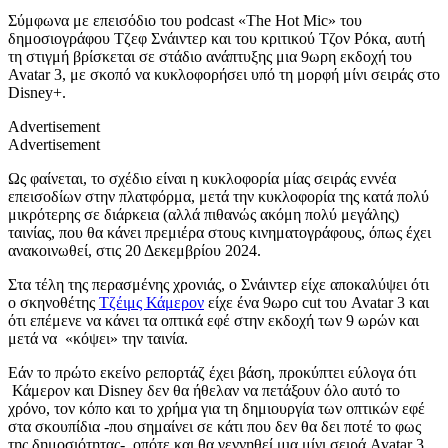
Σύμφωνα με επεισόδιο του podcast «The Hot Mic» του
δημοσιογράφου Τζεφ Σνάιντερ και του κριτικού Τζον Ρόκα, αυτή
τη στιγμή βρίσκεται σε στάδιο ανάπτυξης μια 9ωρη εκδοχή του
Avatar 3, με σκοπό να κυκλοφορήσει υπό τη μορφή μίνι σειράς στο
Disney+.
Advertisement
Advertisement
Ως φαίνεται, το σχέδιο είναι η κυκλοφορία μίας σειράς εννέα
επεισοδίων στην πλατφόρμα, μετά την κυκλοφορία της κατά πολύ
μικρότερης σε διάρκεια (αλλά πιθανώς ακόμη πολύ μεγάλης)
ταινίας, που θα κάνει πρεμιέρα στους κινηματογράφους, όπως έχει
ανακοινωθεί, στις 20 Δεκεμβρίου 2024.
Στα τέλη της περασμένης χρονιάς, ο Σνάιντερ είχε αποκαλύψει ότι
ο σκηνοθέτης
Τζέιμς Κάμερον
είχε ένα 9ωρο cut του Avatar 3 και
ότι επέμενε να κάνει τα οπτικά εφέ στην εκδοχή των 9 ωρών και
μετά να «κόψει» την ταινία.
Εάν το πρώτο εκείνο ρεπορτάζ έχει βάση, προκύπτει εύλογα ότι
Κάμερον και Disney δεν θα ήθελαν να πετάξουν όλο αυτό το
χρόνο, τον κόπο και το χρήμα για τη δημιουργία των οπτικών εφέ
στα σκουπίδια -που σημαίνει σε κάτι που δεν θα δει ποτέ το φως
της δημοσιότητας-, οπότε και θα γεννηθεί μια μίνι σειρά Avatar 3