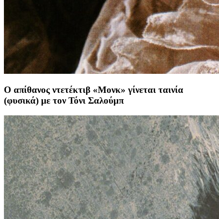
Ο απίθανος ντετέκτιβ «Μονκ» γίνεται ταινία
(φυσικά) με τον Τόνι Σαλούμπ