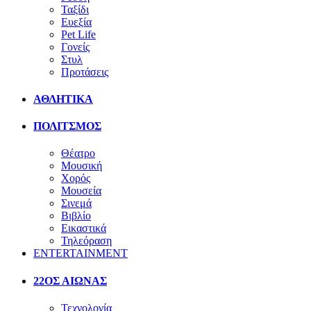
Ταξίδι
Ευεξία
Pet Life
Γονείς
Στυλ
Προτάσεις
ΑΘΛΗΤΙΚΑ
ΠΟΛΙΤΣΜΟΣ
Θέατρο
Μουσική
Χορός
Μουσεία
Σινεμά
Βιβλίο
Εικαστικά
Τηλεόραση
ENTERTAINMENT
22ΟΣ ΑΙΩΝΑΣ
Τεχνολογία