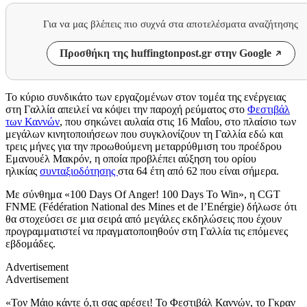
Για να μας βλέπεις πιο συχνά στα αποτελέσματα αναζήτησης
Προσθήκη της huffingtonpost.gr στην Google
Το κύριο συνδικάτο των εργαζομένων στον τομέα της ενέργειας
στη Γαλλία απειλεί να κόψει την παροχή ρεύματος στο
Φεστιβάλ
των Καννών
, που σηκώνει αυλαία στις 16 Μαΐου, στο πλαίσιο των
μεγάλων κινητοποιήσεων που συγκλονίζουν τη Γαλλία εδώ και
τρεις μήνες για την προωθούμενη μεταρρύθμιση του προέδρου
Εμανουέλ Μακρόν, η οποία προβλέπει αύξηση του ορίου
ηλικίας
συνταξιοδότησης
στα 64 έτη από 62 που είναι σήμερα.
Με σύνθημα «100 Days Of Anger! 100 Days To Win», η CGT
FNME (Fédération National des Mines et de l’Enérgie) δήλωσε ότι
θα στοχεύσει σε μια σειρά από μεγάλες εκδηλώσεις που έχουν
προγραμματιστεί να πραγματοποιηθούν στη Γαλλία τις επόμενες
εβδομάδες.
Advertisement
Advertisement
«Τον Μάιο κάντε ό,τι σας αρέσει! Το Φεστιβάλ Καννών, το Γκραν