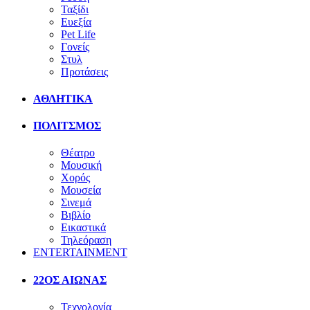
Ταξίδι
Ευεξία
Pet Life
Γονείς
Στυλ
Προτάσεις
ΑΘΛΗΤΙΚΑ
ΠΟΛΙΤΣΜΟΣ
Θέατρο
Μουσική
Χορός
Μουσεία
Σινεμά
Βιβλίο
Εικαστικά
Τηλεόραση
ENTERTAINMENT
22ΟΣ ΑΙΩΝΑΣ
Τεχνολογία