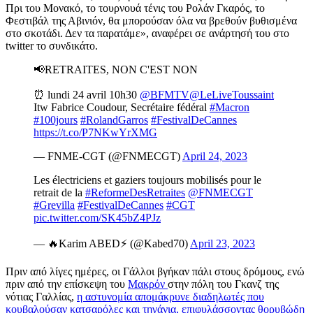
Πρι του Μονακό, το τουρνουά τένις του Ρολάν Γκαρός, το
Φεστιβάλ της Αβινιόν, θα μπορούσαν όλα να βρεθούν βυθισμένα
στο σκοτάδι. Δεν τα παρατάμε», αναφέρει σε ανάρτησή του στο
twitter το συνδικάτο.
📢RETRAITES, NON C'EST NON
⏰ lundi 24 avril 10h30
@BFMTV
@LeLiveToussaint
Itw Fabrice Coudour, Secrétaire fédéral
#Macron
#100jours
#RolandGarros
#FestivalDeCannes
https://t.co/P7NKwYrXMG
— FNME-CGT (@FNMECGT)
April 24, 2023
Les électriciens et gaziers toujours mobilisés pour le
retrait de la
#ReformeDesRetraites
@FNMECGT
#Grevilla
#FestivalDeCannes
#CGT
pic.twitter.com/SK45bZ4PJz
— 🔥Karim ABED⚡ (@Kabed70)
April 23, 2023
Πριν από λίγες ημέρες, οι Γάλλοι βγήκαν πάλι στους δρόμους, ενώ
πριν από την επίσκεψη του
Μακρόν
στην πόλη του Γκανζ της
νότιας Γαλλίας,
η αστυνομία απομάκρυνε διαδηλωτές που
κουβαλούσαν κατσαρόλες και τηγάνια, επιφυλάσσοντας θορυβώδη