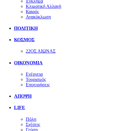
Έγκλημα
Κλιματική Αλλαγή
Καιρός
Ανακύκλωση
ΠΟΛΙΤΙΚΗ
ΚΟΣΜΟΣ
22ΟΣ ΑΙΩΝΑΣ
ΟΙΚΟΝΟΜΙΑ
Ενέργεια
Τουρισμός
Επιχειρήσεις
ΑΠΟΨΗ
LIFE
Πόλη
Σχέσεις
Γεύση