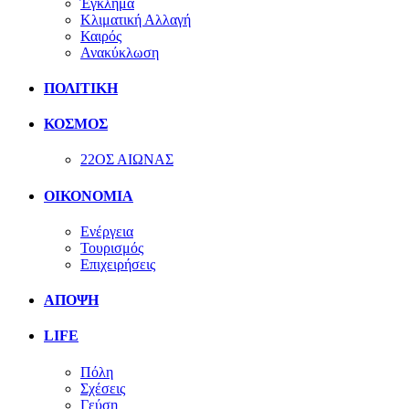
Έγκλημα
Κλιματική Αλλαγή
Καιρός
Ανακύκλωση
ΠΟΛΙΤΙΚΗ
ΚΟΣΜΟΣ
22ΟΣ ΑΙΩΝΑΣ
ΟΙΚΟΝΟΜΙΑ
Ενέργεια
Τουρισμός
Επιχειρήσεις
ΑΠΟΨΗ
LIFE
Πόλη
Σχέσεις
Γεύση