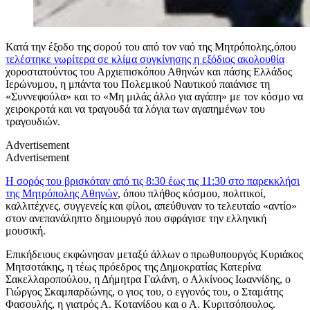
Κατά την έξοδο της σορού του από τον ναό της Μητρόπολης,όπου
τελέστηκε νωρίτερα σε κλίμα συγκίνησης η εξόδιος ακολουθία
χοροστατούντος του Αρχιεπισκόπου Αθηνών και πάσης Ελλάδος
Ιερώνυμου, η μπάντα του Πολεμικού Ναυτικού παιάνισε τη
«Συννεφούλα» και το «Μη μιλάς άλλο για αγάπη» με τον κόσμο να
χειροκροτά και να τραγουδά τα λόγια των αγαπημένων του
τραγουδιών.
Advertisement
Advertisement
Η σορός του βρισκόταν από τις 8:30 έως τις 11:30 στο παρεκκλήσι
της Μητρόπολης Αθηνών
, όπου πλήθος κόσμου, πολιτικοί,
καλλιτέχνες, συγγενείς και φίλοι, απεύθυναν το τελευταίο «αντίο»
στον ανεπανάληπτο δημιουργό που σφράγισε την ελληνική
μουσική.
Επικήδειους εκφώνησαν μεταξύ άλλων ο πρωθυπουργός Κυριάκος
Μητσοτάκης, η τέως πρόεδρος της Δημοκρατίας Κατερίνα
Σακελλαροπούλου, η Δήμητρα Γαλάνη, ο Αλκίνοος Ιωαννίδης, ο
Γιώργος Σκαμπαρδώνης, ο γιος του, ο εγγονός του, ο Σταμάτης
Φασουλής, η γιατρός Α. Κοτανίδου και ο Α. Κυριτσόπουλος.