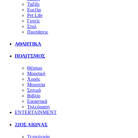
Ταξίδι
Ευεξία
Pet Life
Γονείς
Στυλ
Προτάσεις
ΑΘΛΗΤΙΚΑ
ΠΟΛΙΤΣΜΟΣ
Θέατρο
Μουσική
Χορός
Μουσεία
Σινεμά
Βιβλίο
Εικαστικά
Τηλεόραση
ENTERTAINMENT
22ΟΣ ΑΙΩΝΑΣ
Τεχνολογία