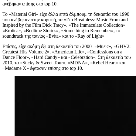
ανέβηκαν
επίσης στο top 10.
Το «Material Girl»
είχε
άλλα επτά άλμπουμ τη δεκαετία του 1990
που ανέβηκαν στην κορυφή, τα «I’m Breathless: Music From and
Inspired by the Film Dick Tracy», «The Immaculate Collection»,
«Erotica», «Bedtime Stories»,
«
Something to Remember», το
soundtrack
της ταινίας
«Evita» και το «Ray of Light».
Επίσης, είχε
ακόμη
έξι στη δεκαετία του 2000 -«Music», «GHV2:
Greatest Hits Volume 2», «American Life», «Confessions on a
Dance Floor», «Hard Candy» και «Celebration». Στη δεκαετία του
2010, τα
«
Sticky & Sweet Tour
»
,
«
MDNA
»
,
«
Rebel Heart
»
και
«
Madame X
» έφτασαν επίσης στο
top 10.