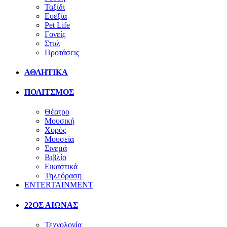
Ταξίδι
Ευεξία
Pet Life
Γονείς
Στυλ
Προτάσεις
ΑΘΛΗΤΙΚΑ
ΠΟΛΙΤΣΜΟΣ
Θέατρο
Μουσική
Χορός
Μουσεία
Σινεμά
Βιβλίο
Εικαστικά
Τηλεόραση
ENTERTAINMENT
22ΟΣ ΑΙΩΝΑΣ
Τεχνολογία