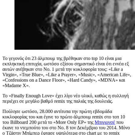
Το γεγονός ότι
23 άλμπουμ
της βρέθηκαν στο top
10 είναι μια
εκπληκτική επιτυχία
,
ωστόσο εξίσου σημαντικό είναι ότι
εννέα
εξ
αυτών
ανέβηκαν στο
Νο. 1 μετά την κυκλοφορία τους:
«
Like a
Virgin
»
,
«
True Blue
»
,
«
Like a Prayer
»
,
«
Music
»
,
«
American Life
»
,
«
Confessions on a Dance Floor
»
,
«
Hard Candy
»
,
«
MDNA
»
και
«
Madame X
».
Το «
Finally Enough Love
»
έχει
λίγο νέο υλικό, καθώς η συλλογή
περιέχει σε μεγάλο βαθμό remix της παλιάς της δουλειάς.
Π
ούλησε
ωστόσο,
28.000 αντίτυπα την πρώτη εβδομάδα
κυκλοφορίας του
και έγινε το πρώτο άλμπουμ remix στο τοπ 10
του Billboard 200 μετά το
«
More Only EP
»
της
Μπιγιονσέ
που
έκανε το ντεμπούτο του στο Νο. 8 τον Δεκέμβριο του 2014. Μόνο
ο
Τζάστιν Μπίμπερ
έφτασε υψηλότερα στο chart με
το
remix