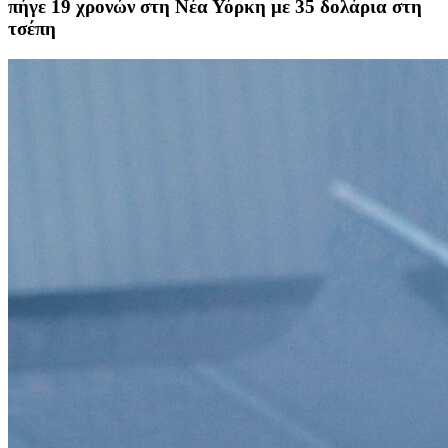
πήγε 19 χρονών στη Νέα Υόρκη με 35 δολάρια στη
τσέπη