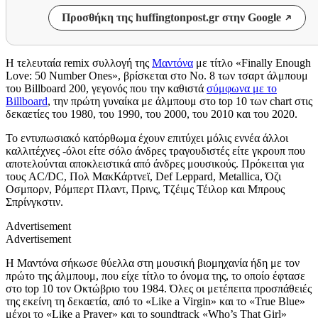
Προσθήκη της huffingtonpost.gr στην Google
Η τελευταία remix συλλογή της
Μαντόνα
με τίτλο «
Finally Enough
Love: 50 Number Ones
»
,
βρίσκεται
στο Νο. 8
των
τσαρτ άλμπουμ
του Billboard 200,
γεγονός που
την
καθιστά
σύμφωνα με το
Billboard
, την πρώτη γυναίκα
με άλμπουμ
στο top 10 των chart στις
δεκαετίες του 1980, του 1990, του 2000, του 2010 και του 2020
.
Το εντυπωσιακό κατόρθωμα έχ
ουν επιτύχει
μό
λις
εννέα άλλο
ι
καλλιτέχνες -όλοι
είτε σόλο άνδρες τραγουδιστές
είτε γκρουπ που
αποτελούνται αποκλειστικά από άνδρες μουσικούς. Πρόκειται για
τους
AC/DC,
Πολ ΜακΚάρτνεϊ
, Def Leppard, Metallica,
Όζι
Οσμπορν
,
Ρόμπερτ Πλαντ
,
Πρινς
,
Τζέιμς Τέιλορ
και
Μπρους
Σπρίνγκστιν
.
Advertisement
Advertisement
Η Μαντόνα
σήκωσε θύελλα
σ
τη μουσική βιομηχανία
ήδη με τον
πρώτο της
άλμπουμ,
που είχε τίτλο το όνομα της,
το οποίο έφτασε
στο top 10 τον Οκτώβριο του 1984. Όλες οι μετέπειτα προσπάθειές
της εκείνη τη δεκαετία, από το
«
Like a Virgin
»
και το
«
True Blue
»
μέχρι
το
«
Like a Prayer
»
και το soundtrack
«
Who’s That Girl
»