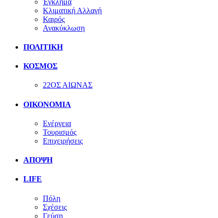
Έγκλημα
Κλιματική Αλλαγή
Καιρός
Ανακύκλωση
ΠΟΛΙΤΙΚΗ
ΚΟΣΜΟΣ
22ΟΣ ΑΙΩΝΑΣ
ΟΙΚΟΝΟΜΙΑ
Ενέργεια
Τουρισμός
Επιχειρήσεις
ΑΠΟΨΗ
LIFE
Πόλη
Σχέσεις
Γεύση