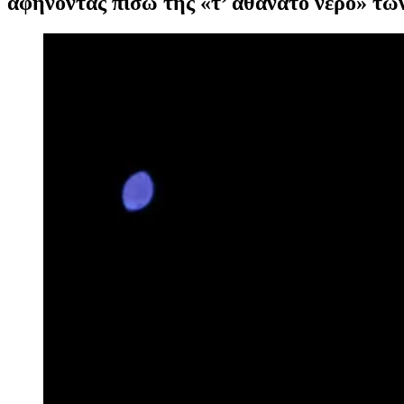
αφήνοντας πίσω της «τ’ αθάνατο νερό» τω