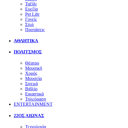
Ταξίδι
Ευεξία
Pet Life
Γονείς
Στυλ
Προτάσεις
ΑΘΛΗΤΙΚΑ
ΠΟΛΙΤΣΜΟΣ
Θέατρο
Μουσική
Χορός
Μουσεία
Σινεμά
Βιβλίο
Εικαστικά
Τηλεόραση
ENTERTAINMENT
22ΟΣ ΑΙΩΝΑΣ
Τεχνολογία