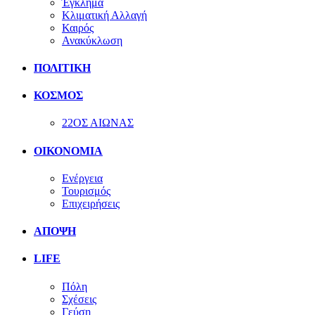
Έγκλημα
Κλιματική Αλλαγή
Καιρός
Ανακύκλωση
ΠΟΛΙΤΙΚΗ
ΚΟΣΜΟΣ
22ΟΣ ΑΙΩΝΑΣ
ΟΙΚΟΝΟΜΙΑ
Ενέργεια
Τουρισμός
Επιχειρήσεις
ΑΠΟΨΗ
LIFE
Πόλη
Σχέσεις
Γεύση