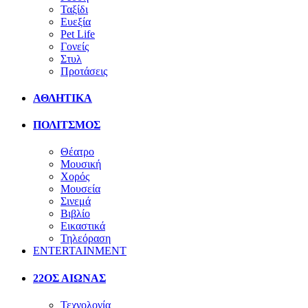
Ταξίδι
Ευεξία
Pet Life
Γονείς
Στυλ
Προτάσεις
ΑΘΛΗΤΙΚΑ
ΠΟΛΙΤΣΜΟΣ
Θέατρο
Μουσική
Χορός
Μουσεία
Σινεμά
Βιβλίο
Εικαστικά
Τηλεόραση
ENTERTAINMENT
22ΟΣ ΑΙΩΝΑΣ
Τεχνολογία