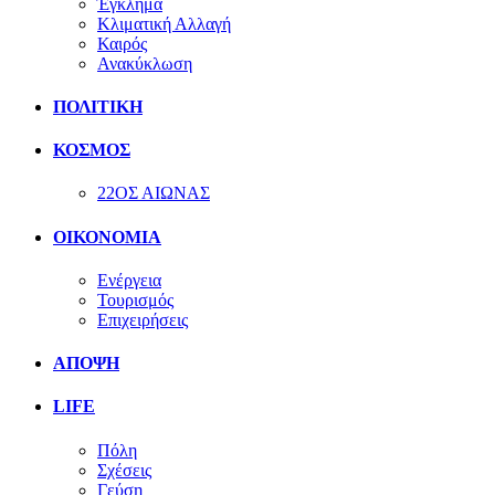
Έγκλημα
Κλιματική Αλλαγή
Καιρός
Ανακύκλωση
ΠΟΛΙΤΙΚΗ
ΚΟΣΜΟΣ
22ΟΣ ΑΙΩΝΑΣ
ΟΙΚΟΝΟΜΙΑ
Ενέργεια
Τουρισμός
Επιχειρήσεις
ΑΠΟΨΗ
LIFE
Πόλη
Σχέσεις
Γεύση