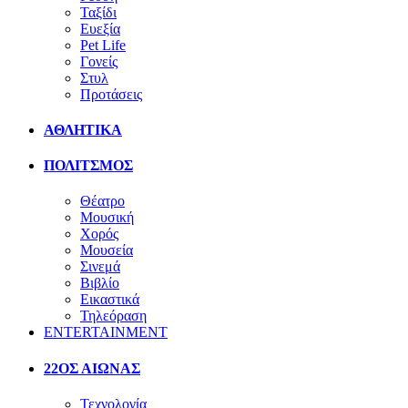
Ταξίδι
Ευεξία
Pet Life
Γονείς
Στυλ
Προτάσεις
ΑΘΛΗΤΙΚΑ
ΠΟΛΙΤΣΜΟΣ
Θέατρο
Μουσική
Χορός
Μουσεία
Σινεμά
Βιβλίο
Εικαστικά
Τηλεόραση
ENTERTAINMENT
22ΟΣ ΑΙΩΝΑΣ
Τεχνολογία