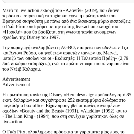
Μετά τη live-action εκδοχή του «Αλαντίν»
(
2019)
,
που έκανε
τεράστια εισπρακτική επιτυχία και έγινε η
πρώτη ταινία του
Βρετανού σκηνοθέτη
με πάνω από ένα δισεκατομμύριο εισπράξεις,
ο Γκάι Ρίτσι επιστρέφει με τ
η
ν επίσης live-action
εκδοχή του
«Ηρακλή» που θα βασίζεται στη
γνωστή
ταινία κινουμένων
σχεδίων της
Disney
του 1997.
Την παραγωγή αναλαμβάνει η AGBO, εταιρεία των αδελφών Τζο
και Άντονι Ρούσο, σκηνοθετών
αρκετών
ταινιών της
Marvel
,
μεταξύ των οποίων
και οι
«Εκδικητές: Η Τελευταία Πράξη»
(2,79
δισ. δολάρια εισπράξεις)
,
ενώ το πρώτο ντραφτ του
σεν
αρίου
είναι
του Ντέιβ Κάλαχαμ.
Advertisement
Advertisement
Η πρωτότυπη ταινία της Disney «Hercules» είχε προϋπολογισμό 85
εκατ. δολαρίων και συγκέντρωσε 252 εκατομμύρια δολάρια στο
παγκόσμιο
box office
. Είχαν προηγηθεί οι ταινίες κινουμένων
σχεδίων «Beauty and the Beast» (1991), «Aladdin» (1992) και το
«The Lion King» (1994), που στη συνέχεια γυρίστηκαν όλες σε
live-action.
Ο Γκάι Ρίτσι ολοκλήρωσε πρόσφατα τα γυρίσματα
μίας προς το