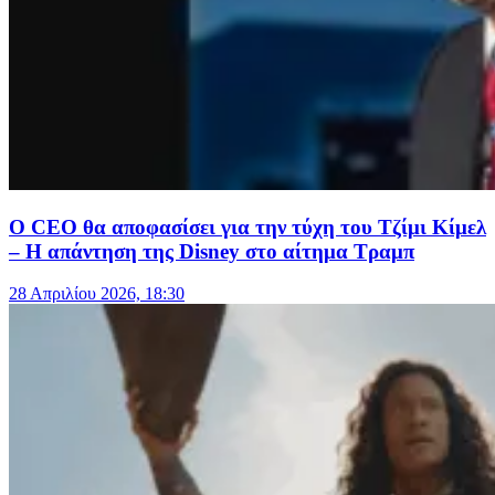
Ο CEO θα αποφασίσει για την τύχη του Τζίμι Κίμελ
– Η απάντηση της Disney στο αίτημα Τραμπ
28 Απριλίου 2026, 18:30