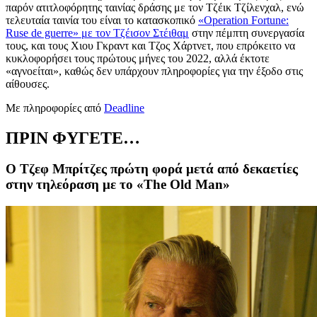
παρόν
α
τιτλοφόρητης ταινίας δράσης με τον Τζέικ Τζίλενχαλ, ενώ
τελευταία ταινία του είναι το
κατασκοπικό
«Operation Fortune:
Ruse de guerre» με τον Τζέισον Στέιθαμ
στην πέμπτη συνεργασία
τους, και τους Χιου Γκραντ
και Τζος Χάρτνετ
,
που επρόκειτο να
κυκλοφορήσει τους πρώτους μήνες του 2022, αλλά έκτοτε
«αγνοείται», καθώς δεν υπάρχουν πληροφορίες για την έξοδο στις
αίθουσες.
Με πληροφορίες από
Deadline
ΠΡΙΝ ΦΥΓΕΤΕ…
Ο Τζεφ Μπρίτζες πρώτη φορά μετά από δεκαετίες
στην τηλεόραση με το «The Old Man»