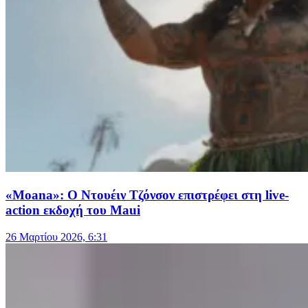
«Moana»: Ο Ντουέιν Τζόνσον επιστρέφει στη live-
action εκδοχή του Maui
26 Μαρτίου 2026, 6:31