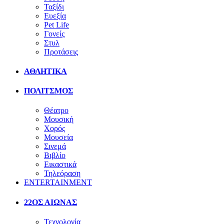
Ταξίδι
Ευεξία
Pet Life
Γονείς
Στυλ
Προτάσεις
ΑΘΛΗΤΙΚΑ
ΠΟΛΙΤΣΜΟΣ
Θέατρο
Μουσική
Χορός
Μουσεία
Σινεμά
Βιβλίο
Εικαστικά
Τηλεόραση
ENTERTAINMENT
22ΟΣ ΑΙΩΝΑΣ
Τεχνολογία