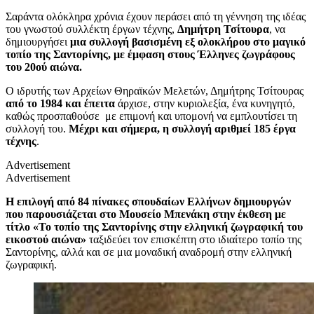
Σαράντα ολόκληρα χρόνια έχουν περάσει από τη γέννηση της ιδέας
του γνωστού συλλέκτη έργων τέχνης,
Δημήτρη Τσίτουρα
, να
δημιουργήσει
μια συλλογή βασισμένη εξ ολοκλήρου στο μαγικό
τοπίο της Σαντορίνης, με έμφαση στους Έλληνες ζωγράφους
του 20ού αιώνα.
Ο ιδρυτής των Αρχείων Θηραϊκών Μελετών, Δημήτρης Τσίτουρας
από το 1984 και έπειτα
άρχισε, στην κυριολεξία, ένα κυνηγητό,
καθώς προσπαθούσε με επιμονή και υπομονή να εμπλουτίσει τη
συλλογή του.
Μέχρι και σήμερα, η συλλογή αριθμεί 185 έργα
τέχνης
.
Advertisement
Advertisement
Η επιλογή από 84 πίνακες σπουδαίων Ελλήνων δημιουργών
που παρουσιάζεται στο Μουσείο Μπενάκη στην έκθεση με
τίτλο «Το τοπίο της Σαντορίνης στην ελληνική ζωγραφική του
εικοστού αιώνα»
ταξιδεύει τον επισκέπτη στο ιδιαίτερο τοπίο της
Σαντορίνης, αλλά και σε μια μοναδική αναδρομή στην ελληνική
ζωγραφική.