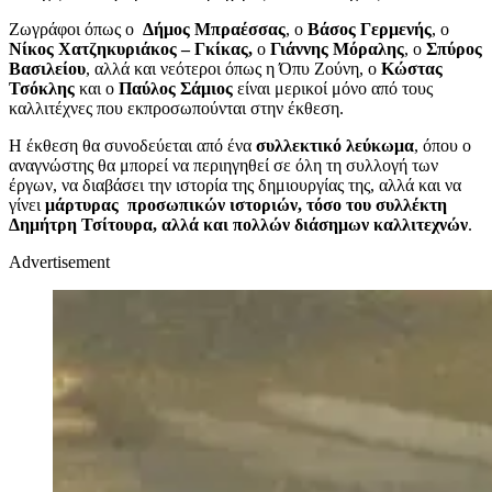
Ζωγράφοι όπως ο
Δήμος Μπραέσσας
, ο
Βάσος Γερμενής
, ο
Νίκος Χατζηκυριάκος – Γκίκας,
ο
Γιάννης Μόραλης
, ο
Σπύρος
Βασιλείου
, αλλά και νεότεροι όπως η Όπυ Ζούνη, ο
Κώστας
Τσόκλης
και ο
Παύλος Σάμιος
είναι μερικοί μόνο από τους
καλλιτέχνες που εκπροσωπούνται στην έκθεση.
Η έκθεση θα συνοδεύεται από ένα
συλλεκτικό λεύκωμα
, όπου ο
αναγνώστης θα μπορεί να περιηγηθεί σε όλη τη συλλογή των
έργων, να διαβάσει την ιστορία της δημιουργίας της, αλλά και να
γίνει
μάρτυρας προσωπικών ιστοριών, τόσο του συλλέκτη
Δημήτρη Τσίτουρα, αλλά και πολλών διάσημων καλλιτεχνών
.
Advertisement