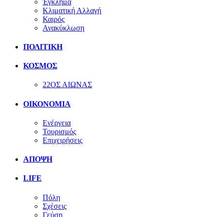
Έγκλημα
Κλιματική Αλλαγή
Καιρός
Ανακύκλωση
ΠΟΛΙΤΙΚΗ
ΚΟΣΜΟΣ
22ΟΣ ΑΙΩΝΑΣ
ΟΙΚΟΝΟΜΙΑ
Ενέργεια
Τουρισμός
Επιχειρήσεις
ΑΠΟΨΗ
LIFE
Πόλη
Σχέσεις
Γεύση