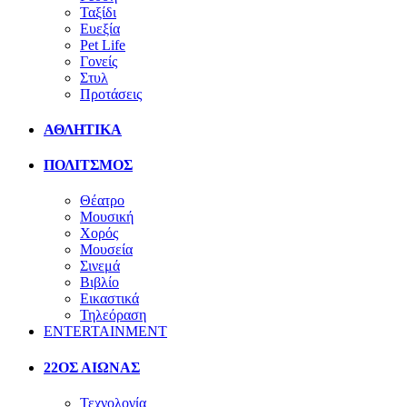
Ταξίδι
Ευεξία
Pet Life
Γονείς
Στυλ
Προτάσεις
ΑΘΛΗΤΙΚΑ
ΠΟΛΙΤΣΜΟΣ
Θέατρο
Μουσική
Χορός
Μουσεία
Σινεμά
Βιβλίο
Εικαστικά
Τηλεόραση
ENTERTAINMENT
22ΟΣ ΑΙΩΝΑΣ
Τεχνολογία