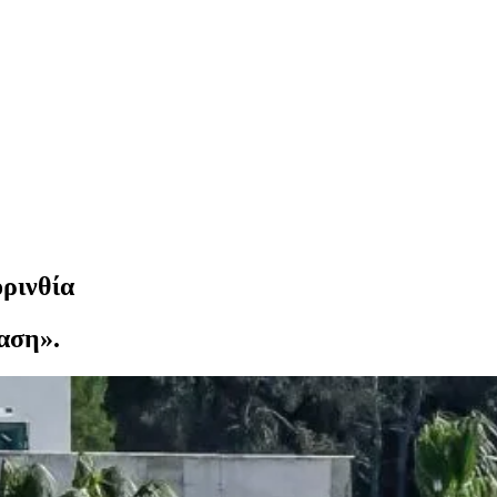
ρινθία
βαση».