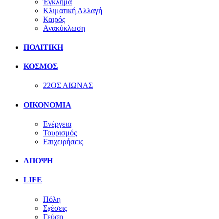
Έγκλημα
Κλιματική Αλλαγή
Καιρός
Ανακύκλωση
ΠΟΛΙΤΙΚΗ
ΚΟΣΜΟΣ
22ΟΣ ΑΙΩΝΑΣ
ΟΙΚΟΝΟΜΙΑ
Ενέργεια
Τουρισμός
Επιχειρήσεις
ΑΠΟΨΗ
LIFE
Πόλη
Σχέσεις
Γεύση