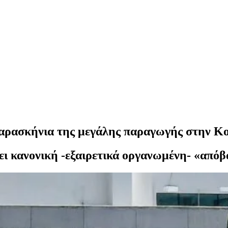
αρασκήνια της μεγάλης παραγωγής στην Κο
άνει κανονική -εξαιρετικά οργανωμένη- «από