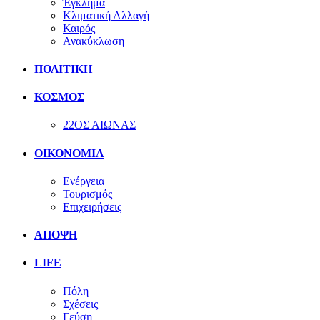
Έγκλημα
Κλιματική Αλλαγή
Καιρός
Ανακύκλωση
ΠΟΛΙΤΙΚΗ
ΚΟΣΜΟΣ
22ΟΣ ΑΙΩΝΑΣ
ΟΙΚΟΝΟΜΙΑ
Ενέργεια
Τουρισμός
Επιχειρήσεις
ΑΠΟΨΗ
LIFE
Πόλη
Σχέσεις
Γεύση