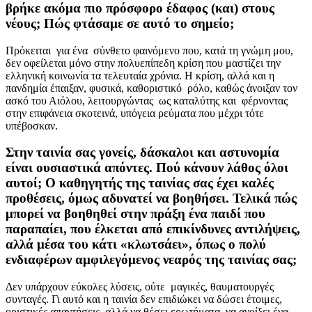
βρήκε ακόμα πιο πρόσφορο έδαφος (και) στους
νέους; Πώς φτάσαμε σε αυτό το σημείο;
Πρόκειται για ένα σύνθετο φαινόμενο που, κατά τη γνώμη μου,
δεν οφείλεται μόνο στην πολυεπίπεδη κρίση που μαστίζει την
ελληνική κοινωνία τα τελευταία χρόνια. Η κρίση, αλλά και η
πανδημία έπαιξαν, φυσικά, καθοριστικό ρόλο, καθώς άνοιξαν τον
ασκό του Αιόλου, λειτουργώντας ως καταλύτης και φέρνοντας
στην επιφάνεια σκοτεινά, υπόγεια ρεύματα που μέχρι τότε
υπέβοσκαν.
Στην ταινία σας γονείς, δάσκαλοι και αστυνομία
είναι ουσιαστικά απόντες. Πού κάνουν λάθος όλοι
αυτοί; Ο καθηγητής της ταινίας σας έχει καλές
προθέσεις, όμως αδυνατεί να βοηθήσει. Τελικά πώς
μπορεί να βοηθηθεί στην πράξη ένα παιδί που
παραπαίει, που έλκεται από επικίνδυνες αντιλήψεις,
αλλά μέσα του κάτι «κλωτσάει», όπως ο πολύ
ενδιαφέρων αμφιλεγόμενος νεαρός της ταινίας σας;
Δεν υπάρχουν εύκολες λύσεις, ούτε μαγικές, θαυματουργές
συνταγές. Γι αυτό και η ταινία δεν επιδιώκει να δώσει έτοιμες,
οριστικές απαντήσεις, αλλά να θέσει ερωτήματα, να ανοίξει ένα