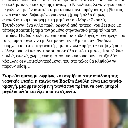
ο εκπληκτικός «κακός» της ταινίας, ο Νικολάκης Ζεγκίνογλου που
μεγαλώνει με έναν πατέρα-τραμπούκο, αναπαράγοντας τη βία του,
είναι ένα παιδί διψασμένο για αγάπη (μικρή αλλά άκρως
αποκαλυπτική η σκηνή με τη μητέρα του Μαρία Σκουλά).
Ταυτόχρονα, ένα άλλο παιδί, ορφανό από πατέρα, νομίζει πως με
τέτοιες πρακτικές τιμά τον χαμένο στρατιωτικό μπαμπά και την
πατρίδα. Παιδιά ευάλωτα, επιρρεπή σε κάθε λογής «μέντορες» που
τους παροτρύνουν να μελετήσουν την «Κρυπτεία». Φυσικά,
υπάρχει και ο πρωταγωνιστής, με την «καθαρή», αθώα ψυχή που
εύλογα απορεί και αντιτάσσεται σε όλο αυτό το μίσος. Και βέβαια
παιδιά, φτωχά, χωρίς «πατήματα», που παραπαίουν μεταξύ δύο
κόσμων: οι αμφιταλαντευόμενοι που στο τέλος θα κληθούν να
πάρουν θέση…
Σκηνοθετημένη με σφρίγος και ακρίβεια στην απόδοση της
νεανικής ψυχής, η ταινία του Βασίλη Δούβλη είναι μια ταινία-
κραυγή, μια χρειαζούμενη ταινία που πρέπει να δουν μικροί-
μεγάλοι μέσα και έξω από τα σχολεία.