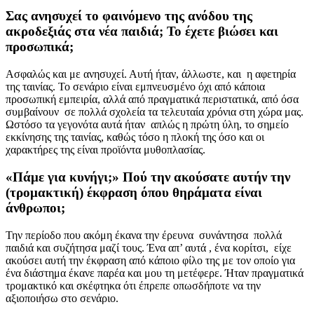
Σας ανησυχεί το φαινόμενο της ανόδου της
ακροδεξιάς στα νέα παιδιά; Το έχετε βιώσει και
προσωπικά;
Ασφαλώς και με ανησυχεί. Αυτή ήταν, άλλωστε, και η αφετηρία
της ταινίας. Το σενάριο είναι εμπνευσμένο όχι από κάποια
προσωπική εμπειρία, αλλά από πραγματικά περιστατικά, από όσα
συμβαίνουν σε πολλά σχολεία τα τελευταία χρόνια στη χώρα μας.
Ωστόσο τα γεγονότα αυτά ήταν απλώς η πρώτη ύλη, το σημείο
εκκίνησης της ταινίας, καθώς τόσο η πλοκή της όσο και οι
χαρακτήρες της είναι προϊόντα μυθοπλασίας.
«Πάμε για κυνήγι;» Πού την ακούσατε αυτήν την
(τρομακτική) έκφραση όπου θηράματα είναι
άνθρωποι;
Την περίοδο που ακόμη έκανα την έρευνα συνάντησα πολλά
παιδιά και συζήτησα μαζί τους. Ένα απ’ αυτά , ένα κορίτσι, είχε
ακούσει αυτή την έκφραση από κάποιο φίλο της με τον οποίο για
ένα διάστημα έκανε παρέα και μου τη μετέφερε. Ήταν πραγματικά
τρομακτικό και σκέφτηκα ότι έπρεπε οπωσδήποτε να την
αξιοποιήσω στο σενάριο.