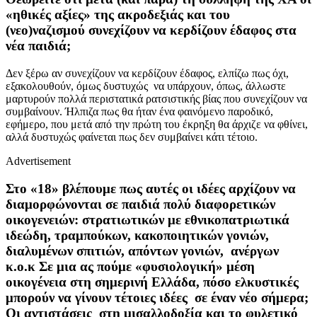
«ηθικές αξίες» της ακροδεξιάς και του
(νεο)ναζισμού συνεχίζουν να κερδίζουν έδαφος στα
νέα παιδιά;
Δεν ξέρω αν συνεχίζουν να κερδίζουν έδαφος, ελπίζω πως όχι,
εξακολουθούν, όμως δυστυχώς να υπάρχουν, όπως, άλλωστε
μαρτυρούν πολλά περιστατικά ρατσιστικής βίας που συνεχίζουν να
συμβαίνουν. Ήλπιζα πως θα ήταν ένα φαινόμενο παροδικό,
εφήμερο, που μετά από την πρώτη του έκρηξη θα άρχιζε να φθίνει,
αλλά δυστυχώς φαίνεται πως δεν συμβαίνει κάτι τέτοιο.
Advertisement
Στο «18» βλέπουμε πως αυτές οι ιδέες αρχίζουν να
διαμορφώνονται σε παιδιά πολύ διαφορετικών
οικογενειών: στρατιωτικών με εθνικοπατριωτικά
ιδεώδη, τραμπούκων, κακοποιητικών γονιών,
διαλυμένων σπιτιών, απόντων γονιών, ανέργων
κ.ο.κ Σε μια ας πούμε «φυσιολογική» μέση
οικογένεια στη σημερινή Ελλάδα, πόσο ελκυστικές
μπορούν να γίνουν τέτοιες ιδέες σε έναν νέο σήμερα;
Οι αντιστάσεις στη μισαλλοδοξία και το φυλετικό