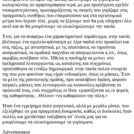
κολυμπώντας σε αχαρτογράφητα νερά, με μια προσέγγιση σχεδόν
ντοκιμαντερίστικη, προσαρμόζοντας τις σκηνές που γυρίζαμε στις
πραγματικές συνθήκες που επικρατούσαν και στα υγειονομικά
μέτρα που ίσχυαν τότε, χωρίς να ξέρουμε πού θα μας οδηγήσει όλο
αυτό και αν θα μπορέσουμε να ολοκληρώσουμε την ταινία.
Έτσι, για να αναφέρω ένα χαρακτηριστικό παράδειγμα, στην ταινία
βλέπουμε ένα σχολείο-φάντασμα με λίγα παιδιά στο προαύλιο και
στις τάξεις, με αντισηπτικά, με τις αποστάσεις να τηρούνται
αναγκαστικά, τα ομαδικά παιχνίδια να απαγορεύονται κ.λπ., όπως
ακριβώς συνέβαινε τότε. Ήθελα η πανδημία να μείνει στο
background λειτουργώντας ως καταλύτης και συγχρόνως
προσπάθησα να εντάξω δημιουργικά στην ταινία πολλά στοιχεία
της που μου φαινόταν πως είχαν ενδιαφέρον, όπως οι μάσκες. Έτσι
τα μέλη της ρατσιστικής ομάδας, πριν αναλάβουν δράση, φορούν
ιατρικές μάσκες που λειτουργούν ως κουκούλες κρύβοντας τα
πρόσωπά τους, ενώ συγχρόνως οι ίδιοι εμφανίζονται ως οι φορείς
της καθαρότητας…Θέλουν «να καθαρίσουν την πόλη.»
Ήταν ένα εγχείρημα πολύ γοητευτικό, αλλά με μεγάλο ρίσκο, που
εξελίχθηκε σε μια πραγματική δοκιμασία, καθώς οι δυσκολίες ήταν
πολλές και χρειάστηκε υπέρβαση απ’ όλους μας για να
μπορέσουμε να ολοκληρώσουμε τα γυρίσματα.
Advertisement