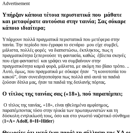
Advertisement
Υπήρξαν κάποια τέτοια περιστατικά που μάθατε
και μεταφέρατε αυτούσια στην ταινία; Σας σόκαρε
κάποιο ιδιαίτερα;
Υπάρχουν πολλά πραγματικά περιστατικά που μετέφερα στην
ταινία. Την περίοδο που έγραφα το σενάριο μου είχε συμβεί,
μάλιστα, πολλές φορές να διαπιστώσω, έκπληκτος, πως η
πραγματικότητα ξεπερνούσε τη φαντασία, καθώς έβλεπα σκηνές
που είχα φανταστεί και γράψει να συμβαίνουν στην
πραγματικότητα καμιά φορά, μάλιστα, με ακόμη πιο βίαιο τρόπο. ..
Αυτό, όμως, που πραγματικά με σόκαρε ήταν “η κοινοτοπία του
κακού”, όταν συνειδητοποίησα πως πολλά από αυτά τα παιδιά
ζούσαν δίπλα μας, ήταν τα παιδιά της διπλανής πόρτας.
Ο τίτλος της ταινίας σας («18»), πού παραπέμπει;
Ο τίτλος της ταινίας, «18», είναι ηθελημένα αμφίσημος,
παραπέμποντας τόσο στην ηλικία των πρωταγωνιστών και τη
δύσκολη ενηλικίωσή τους, όσο και στο γνωστό ναζιστικό σύνθημα
(
1=A= Adolf, 8=H=Hitler
)
Θεωρείτε ότι μετά (και παρά) τη σύλληψη της ΧΑ οι