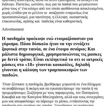
διάλογο. Πιστεύω, ωστόσο, πως για τα παιδιά που μεγαλώνουν
μόνα τους σ’ ένα κόσμο από τον οποίο αισθάνονται αποκλεισμένοι,
χωρίς ελπίδα για το μέλλον κι αναζητούν εναγωνίως ένα
προσανατολισμό, μια ταυτότητα, η έλλειψη ουσιαστικής
επικοινωνίας, αγάπης και παιδείας είναι καθοριστική.
Advertisement
Η πανδημία προέκυψε ενώ ετοιμαζόσασταν για
γύρισμα. Πόσο δύσκολο ήταν να την εντάξετε
ξαφνικά στην ταινία, σε ένα έτοιμο σενάριο; Και
μάλιστα δημιουργικά, χρησιμοποιώντας τις μασκες
με διττό τρόπο; Είναι εκπληκτικό το οτι οι ιατρικές
μάσκες στο «18» γίνονται κουκούλες, δηλαδή
γίνονται η κάλυψη των τραμπουκισμών των
παιδιών.
Όταν ξέσπασε η πανδημία, βρεθήκαμε μπροστά σε ένα δίλημμα:
να αναβάλουμε ή ακόμη και να εγκαταλείψουμε την ταινία ή να
προχωρήσουμε; Συζήτησα με τους παραγωγούς, τον Παναγιώτη
Κακαβιά και την Κατερίνα Μπεληγιάννη, αλλά και τους συνεργάτες
μου και αποφασίσαμε να πάρουμε το ρίσκο, εντάσσοντας την
πανδημία στο σενάριο της ταινίας. Ξεκινήσαμε τα γυρίσματα,