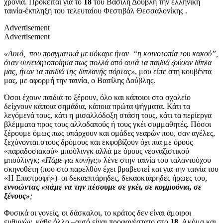
χρόνια. Πρόκειται για το
18
του Βασίλη Δούβλη την ελληνική
ταινία-έκπληξη του τελευταίου Φεστιβάλ Θεσσαλονίκης .
Advertisement
Advertisement
«Αυτό, που πραγματικά με σόκαρε ήταν “η κοινοτοπία του κακού”,
όταν συνειδητοποίησα πως πολλά από αυτά τα παιδιά ζούσαν δίπλα
μας, ήταν τα παιδιά της διπλανής πόρτας»
, μου είπε στη κουβέντα
μας, με αφορμή την ταινία, ο Βασίλης Δούβλης.
Όσοι έχουν παιδιά το ξέρουν, όλο και κάποιοι στο σχολείο
δείχνουν κάποια σημάδια, κάποια πρώτα ψήγματα. Κάτι τα
λεγόμενά τους, κάτι η μισαλλόδοξη στάση τους, κάτι τα περίεργα
βλέμματα προς τους αλλοδαπούς ή τους γκέι συμμαθητές. Πόσοι
ξέρουμε όμως πως υπάρχουν και ομάδες νεαρών που, σαν αγέλες,
ξεχύνονται στους δρόμους και εκφοβίζουν όχι πια με όρους
«παραδοσιακού» μπούλινγκ αλλά με όρους νεοναζιστικού
μπούλινγκ;
«Πάμε για κυνήγι;»
λένε στην ταινία του ταλαντούχου
σκηνοθέτη (που στο παρελθόν έχει βραβευτεί και για την ταινία του
«Η Επιστροφή») οι δεκαεπτάρηδες, δεκαοκτάρηδες ήρωες του,
εννοώντας «πάμε να την πέσουμε σε γκέι, σε κομμούνια, σε
ξένους»
;
Φυσικά οι γονείς, οι δάσκαλοι, το κράτος δεν είναι άμοιροι
ευθυνών, κάθε άλλο –αυτό είναι προφανέστατο στο
18
. Ακόμα και