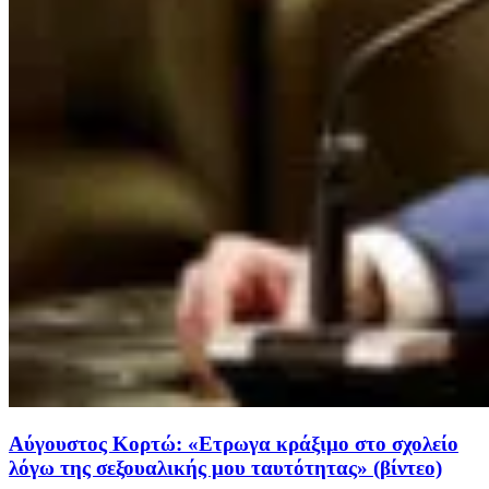
Αύγουστος Κορτώ: «Ετρωγα κράξιμο στο σχολείο
λόγω της σεξουαλικής μου ταυτότητας» (βίντεο)