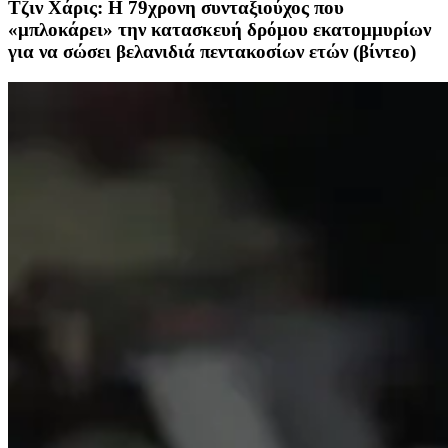
Τζιν Χάρις: Η 79χρονη συνταξιούχος που
«μπλοκάρει» την κατασκευή δρόμου εκατομμυρίων
για να σώσει βελανιδιά πεντακοσίων ετών (βίντεο)