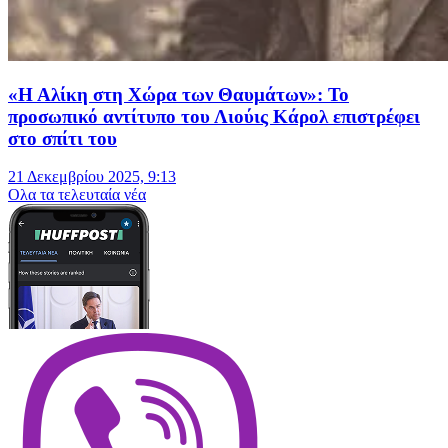
«Η Αλίκη στη Χώρα των Θαυμάτων»: Το
προσωπικό αντίτυπο του Λιούις Κάρολ επιστρέφει
στο σπίτι του
21 Δεκεμβρίου 2025, 9:13
Oλα τα τελευταία νέα