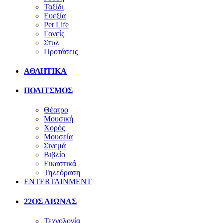
Ταξίδι
Ευεξία
Pet Life
Γονείς
Στυλ
Προτάσεις
ΑΘΛΗΤΙΚΑ
ΠΟΛΙΤΣΜΟΣ
Θέατρο
Μουσική
Χορός
Μουσεία
Σινεμά
Βιβλίο
Εικαστικά
Τηλεόραση
ENTERTAINMENT
22ΟΣ ΑΙΩΝΑΣ
Τεχνολογία