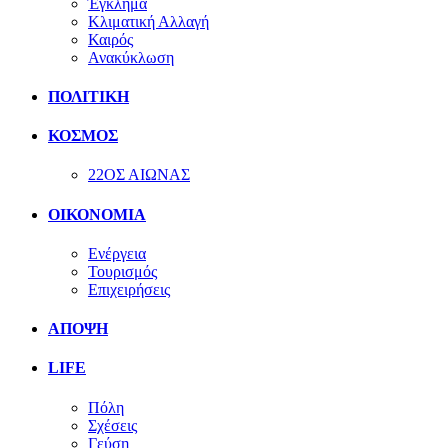
Έγκλημα
Κλιματική Αλλαγή
Καιρός
Ανακύκλωση
ΠΟΛΙΤΙΚΗ
ΚΟΣΜΟΣ
22ΟΣ ΑΙΩΝΑΣ
ΟΙΚΟΝΟΜΙΑ
Ενέργεια
Τουρισμός
Επιχειρήσεις
ΑΠΟΨΗ
LIFE
Πόλη
Σχέσεις
Γεύση