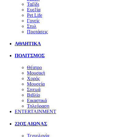
Ταξίδι
Ευεξία
Pet Life
Γονείς
Στυλ
Προτάσεις
ΑΘΛΗΤΙΚΑ
ΠΟΛΙΤΣΜΟΣ
Θέατρο
Μουσική
Χορός
Μουσεία
Σινεμά
Βιβλίο
Εικαστικά
Τηλεόραση
ENTERTAINMENT
22ΟΣ ΑΙΩΝΑΣ
Τεχνολογία