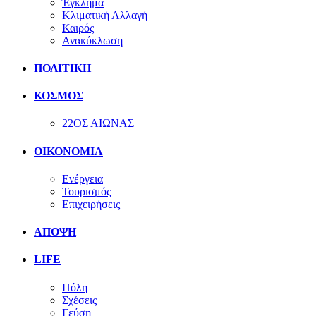
Έγκλημα
Κλιματική Αλλαγή
Καιρός
Ανακύκλωση
ΠΟΛΙΤΙΚΗ
ΚΟΣΜΟΣ
22ΟΣ ΑΙΩΝΑΣ
ΟΙΚΟΝΟΜΙΑ
Ενέργεια
Τουρισμός
Επιχειρήσεις
ΑΠΟΨΗ
LIFE
Πόλη
Σχέσεις
Γεύση