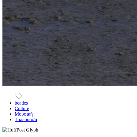
beatles
Culture
Μουσική
Τηλεόραση