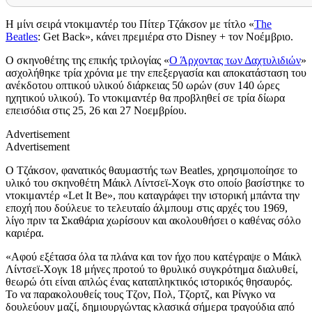
Η μίνι σειρά ντοκιμαντέρ του Πίτερ Τζάκσον με τίτλο «
The
Beatles
: Get Back», κάνει πρεμιέρα στο Disney + τον Νοέμβριο.
Ο σκηνοθέτης της επικής τριλογίας «
Ο Άρχοντας των Δαχτυλιδιών
»
ασχολήθηκε τρία χρόνια με την επεξεργασία και αποκατάσταση του
ανέκδοτου οπτικού υλικού διάρκειας 50 ωρών (συν 140 ώρες
ηχητικού υλικού). Το ντοκιμαντέρ θα προβληθεί σε τρία δίωρα
επεισόδια στις 25, 26 και 27 Νοεμβρίου.
Advertisement
Advertisement
Ο Τζάκσον, φανατικός θαυμαστής των Beatles, χρησιμοποίησε το
υλικό του σκηνοθέτη Μάικλ Λίντσεϊ-Χογκ στο οποίο βασίστηκε το
ντοκιμαντέρ «Let It Be», που καταγράφει την ιστορική μπάντα την
εποχή που δούλευε το τελευταίο άλμπουμ στις αρχές του 1969,
λίγο πριν τα Σκαθάρια χωρίσουν και ακολουθήσει ο καθένας σόλο
καριέρα.
«Αφού εξέτασα όλα τα πλάνα και τον ήχο που κατέγραψε ο Μάικλ
Λίντσεϊ-Χογκ 18 μήνες προτού το θρυλικό συγκρότημα διαλυθεί,
θεωρώ ότι είναι απλώς ένας καταπληκτικός ιστορικός θησαυρός.
Το να παρακολουθείς τους Τζον, Πολ, Τζορτζ, και Ρίνγκο να
δουλεύουν μαζί, δημιουργώντας κλασικά σήμερα τραγούδια από