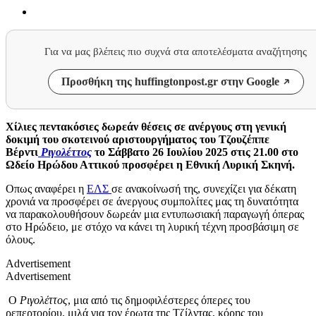
Για να μας βλέπεις πιο συχνά στα αποτελέσματα αναζήτησης
Προσθήκη της huffingtonpost.gr στην Google
Χίλιες πεντακόσιες δωρεάν θέσεις σε ανέργους στη γενική
δοκιμή του σκοτεινού αριστουργήματος του Τζουζέππε
Βέρντι
Ριγολέττος
το Σάββατο 26 Ιουλίου 2025 στις 21.00 στο
Ωδείο Ηρώδου Αττικού προσφέρει η Εθνική Λυρική Σκηνή.
Οπως αναφέρει η
ΕΛΣ
σε ανακοίνωσή της, συνεχίζει για δέκατη
χρονιά να προσφέρει σε άνεργους συμπολίτες μας τη δυνατότητα
να παρακολουθήσουν δωρεάν μια εντυπωσιακή παραγωγή όπερας
στο Ηρώδειο, με στόχο να κάνει τη λυρική τέχνη προσβάσιμη σε
όλους.
Advertisement
Advertisement
Ο
Ριγολέττος
, μια από τις δημοφιλέστερες όπερες του
ρεπερτορίου, μιλά για τον έρωτα της Τζίλντας, κόρης του