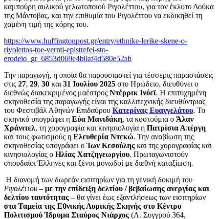
καμπούρη αυλικού γελωτοποιού Ριγολέττου, για τον έκλυτο Δούκα
της Μάντοβας, και την επιθυμία του Ριγολέττου να εκδικηθεί τη
χαμένη τιμή της κόρης του.
https://www.huffingtonpost.gr/entry/ethnike-lerike-skene-o-
riyolettos-toe-vernti-epistrefei-sto-
erodeio_gr_6853d069e4b0af4d580e52ab
Την παραγωγή, η οποία θα παρουσιαστεί για τέσσερις παραστάσεις
στις
27
,
29
,
30
και
31 Ιουλίου 2025
στο Ηρώδειο, διευθύνει ο
διεθνώς διακεκριμένος μαέστρος
Ντέρρικ Ινόεϊ
. Η επιτυχημένη
σκηνοθεσία της παραγωγής είναι της καλλιτεχνικής διευθύντριας
του Φεστιβάλ Αθηνών Επιδαύρου
Κατερίνας Ευαγγελάτου
. Το
σκηνικό υπογράφει η
Εύα Μανιδάκη
, τα κοστούμια ο
Άλαν
Χράνιτελ
, τη χορογραφία και κινησιολογία η
Πατρίσια Απέργη
και τους φωτισμούς η
Ελευθερία Ντεκώ
. Την αναβίωση της
σκηνοθεσίας υπογράφει ο
Ίων Κεσούλης
και της χορογραφίας και
κινησιολογίας ο
Ηλίας Χατζηγεωργίου
. Πρωταγωνιστούν
σπουδαίοι Έλληνες και ξένοι μονωδοί με διεθνή καταξίωση.
Η διανομή των δωρεάν εισιτηρίων για τη γενική δοκιμή του
Ριγολέττου
–
με την επίδειξη δελτίου / βεβαίωσης ανεργίας και
δελτίου ταυτότητας
– θα γίνει έως εξαντλήσεως των εισιτηρίων
στα Ταμεία της Εθνικής Λυρικής Σκηνής στο Κέντρο
Πολιτισμού Ίδρυμα Σταύρος Νιάρχος
(Λ. Συγγρού 364,