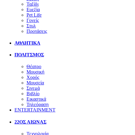
Ταξίδι
Ευεξία
Pet Life
Γονείς
Στυλ
Προτάσεις
ΑΘΛΗΤΙΚΑ
ΠΟΛΙΤΣΜΟΣ
Θέατρο
Μουσική
Χορός
Μουσεία
Σινεμά
Βιβλίο
Εικαστικά
Τηλεόραση
ENTERTAINMENT
22ΟΣ ΑΙΩΝΑΣ
Τεχνολογία