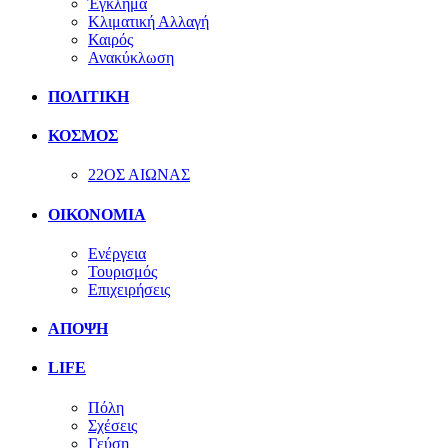
Έγκλημα
Κλιματική Αλλαγή
Καιρός
Ανακύκλωση
ΠΟΛΙΤΙΚΗ
ΚΟΣΜΟΣ
22ΟΣ ΑΙΩΝΑΣ
ΟΙΚΟΝΟΜΙΑ
Ενέργεια
Τουρισμός
Επιχειρήσεις
ΑΠΟΨΗ
LIFE
Πόλη
Σχέσεις
Γεύση