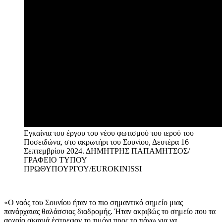
Εγκαίνια του έργου του νέου φωτισμού του ιερού του
Ποσειδώνα, στο ακρωτήρι του Σουνίου, Δευτέρα 16
Σεπτεμβρίου 2024.
ΔΗΜΗΤΡΗΣ ΠΑΠΑΜΗΤΣΟΣ/
ΓΡΑΦΕΙΟ ΤΥΠΟΥ
ΠΡΩΘΥΠΟΥΡΓΟΥ/EUROKINISSI
«Ο ναός του Σουνίου ήταν το πιο σημαντικό σημείο μιας
πανάρχαιας θαλάσσιας διαδρομής. Ήταν ακριβώς το σημείο που τα
αρχαία σκαριά έστρεφαν το τιμόνι προς τα πάνω για να