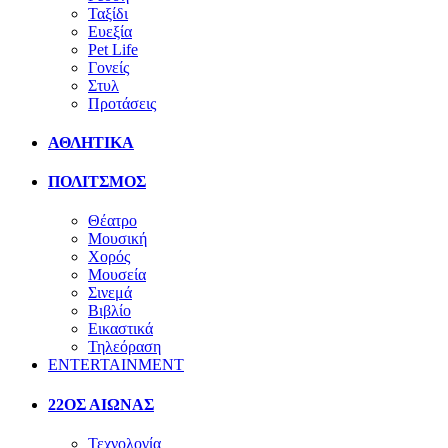
Ταξίδι
Ευεξία
Pet Life
Γονείς
Στυλ
Προτάσεις
ΑΘΛΗΤΙΚΑ
ΠΟΛΙΤΣΜΟΣ
Θέατρο
Μουσική
Χορός
Μουσεία
Σινεμά
Βιβλίο
Εικαστικά
Τηλεόραση
ENTERTAINMENT
22ΟΣ ΑΙΩΝΑΣ
Τεχνολογία