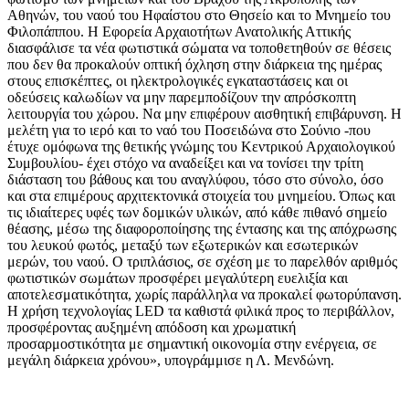
Αθηνών, του ναού του Ηφαίστου στο Θησείο και το Μνημείο του
Φιλοπάππου. Η Εφορεία Αρχαιοτήτων Ανατολικής Αττικής
διασφάλισε τα νέα φωτιστικά σώματα να τοποθετηθούν σε θέσεις
που δεν θα προκαλούν οπτική όχληση στην διάρκεια της ημέρας
στους επισκέπτες, οι ηλεκτρολογικές εγκαταστάσεις και οι
οδεύσεις καλωδίων να μην παρεμποδίζουν την απρόσκοπτη
λειτουργία του χώρου. Να μην επιφέρουν αισθητική επιβάρυνση. Η
μελέτη για το ιερό και το ναό του Ποσειδώνα στο Σούνιο -που
έτυχε ομόφωνα της θετικής γνώμης του Κεντρικού Αρχαιολογικού
Συμβουλίου- έχει στόχο να αναδείξει και να τονίσει την τρίτη
διάσταση του βάθους και του αναγλύφου, τόσο στο σύνολο, όσο
και στα επιμέρους αρχιτεκτονικά στοιχεία του μνημείου. Όπως και
τις ιδιαίτερες υφές των δομικών υλικών, από κάθε πιθανό σημείο
θέασης, μέσω της διαφοροποίησης της έντασης και της απόχρωσης
του λευκού φωτός, μεταξύ των εξωτερικών και εσωτερικών
μερών, του ναού. Ο τριπλάσιος, σε σχέση με το παρελθόν αριθμός
φωτιστικών σωμάτων προσφέρει μεγαλύτερη ευελιξία και
αποτελεσματικότητα, χωρίς παράλληλα να προκαλεί φωτορύπανση.
Η χρήση τεχνολογίας LED τα καθιστά φιλικά προς το περιβάλλον,
προσφέροντας αυξημένη απόδοση και χρωματική
προσαρμοστικότητα με σημαντική οικονομία στην ενέργεια, σε
μεγάλη διάρκεια χρόνου», υπογράμμισε η Λ. Μενδώνη.