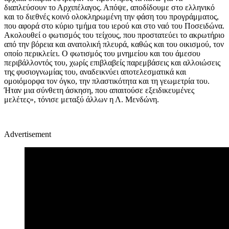
διαπλεύσουν το Αρχιπέλαγος. Απόψε, αποδίδουμε στο ελληνικό
και το διεθνές κοινό ολοκληρωμένη την φάση του προγράμματος,
που αφορά στο κύριο τμήμα του ιερού και στο ναό του Ποσειδώνα.
Ακολουθεί ο φωτισμός του τείχους, που προστατεύει το ακρωτήριο
από την βόρεια και ανατολική πλευρά, καθώς και του οικισμού, τον
οποίο περικλείει. Ο φωτισμός του μνημείου και του άμεσου
περιβάλλοντός του, χωρίς επιβλαβείς παρεμβάσεις και αλλοιώσεις
της φυσιογνωμίας του, αναδεικνύει αποτελεσματικά και
ομοιόμορφα τον όγκο, την πλαστικότητα και τη γεωμετρία του.
Ήταν μια σύνθετη άσκηση, που απαιτούσε εξειδικευμένες
μελέτες», τόνισε μεταξύ άλλων η Λ. Μενδώνη.
Advertisement