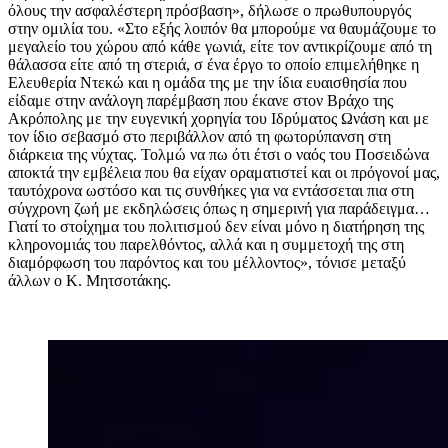
όλους την ασφαλέστερη πρόσβαση», δήλωσε ο πρωθυπουργός
στην ομιλία του. «Στο εξής λοιπόν θα μπορούμε να θαυμάζουμε το
μεγαλείο του χώρου από κάθε γωνιά, είτε τον αντικρίζουμε από τη
θάλασσα είτε από τη στεριά, σ ένα έργο το οποίο επιμελήθηκε η
Ελευθερία Ντεκώ και η ομάδα της με την ίδια ευαισθησία που
είδαμε στην ανάλογη παρέμβαση που έκανε στον Βράχο της
Ακρόπολης με την ευγενική χορηγία του Ιδρύματος Ωνάση και με
τον ίδιο σεβασμό στο περιβάλλον από τη φωτορύπανση στη
διάρκεια της νύχτας. Τολμώ να πω ότι έτσι ο ναός του Ποσειδώνα
αποκτά την εμβέλεια που θα είχαν οραματιστεί και οι πρόγονοί μας,
ταυτόχρονα ωστόσο και τις συνθήκες για να εντάσσεται πια στη
σύγχρονη ζωή με εκδηλώσεις όπως η σημερινή για παράδειγμα…
Γιατί το στοίχημα του πολιτισμού δεν είναι μόνο η διατήρηση της
κληρονομιάς του παρελθόντος, αλλά και η συμμετοχή της στη
διαμόρφωση του παρόντος και του μέλλοντος», τόνισε μεταξύ
άλλων ο Κ. Μητσοτάκης.