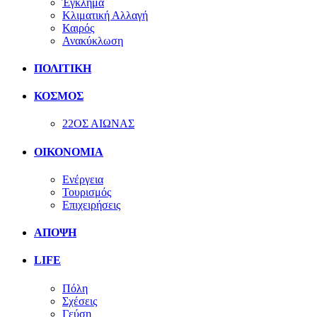
Έγκλημα
Κλιματική Αλλαγή
Καιρός
Ανακύκλωση
ΠΟΛΙΤΙΚΗ
ΚΟΣΜΟΣ
22ΟΣ ΑΙΩΝΑΣ
ΟΙΚΟΝΟΜΙΑ
Ενέργεια
Τουρισμός
Επιχειρήσεις
ΑΠΟΨΗ
LIFE
Πόλη
Σχέσεις
Γεύση