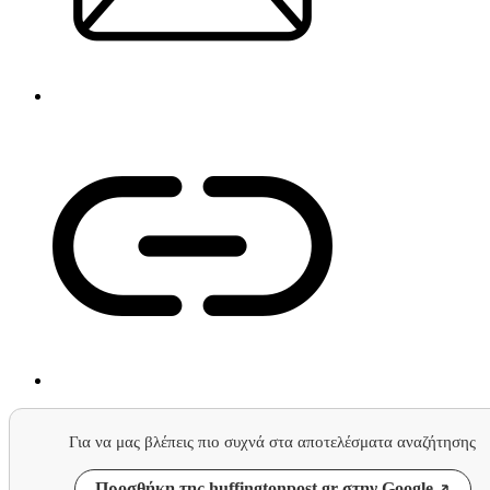
Για να μας βλέπεις πιο συχνά στα αποτελέσματα αναζήτησης
Προσθήκη της huffingtonpost.gr στην Google