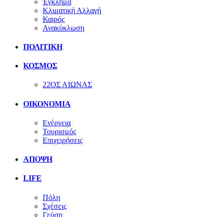
Έγκλημα
Κλιματική Αλλαγή
Καιρός
Ανακύκλωση
ΠΟΛΙΤΙΚΗ
ΚΟΣΜΟΣ
22ΟΣ ΑΙΩΝΑΣ
ΟΙΚΟΝΟΜΙΑ
Ενέργεια
Τουρισμός
Επιχειρήσεις
ΑΠΟΨΗ
LIFE
Πόλη
Σχέσεις
Γεύση