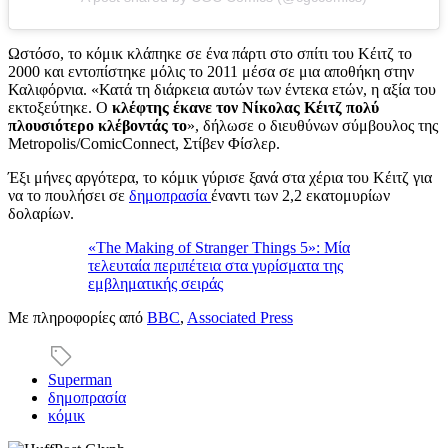
Ωστόσο, το κόμικ κλάπηκε σε ένα πάρτι στο σπίτι του Κέιτζ το
2000 και εντοπίστηκε μόλις το 2011 μέσα σε μια αποθήκη στην
Καλιφόρνια. «Κατά τη διάρκεια αυτών των έντεκα ετών, η αξία του
εκτοξεύτηκε. Ο
κλέφτης έκανε τον Νίκολας Κέιτζ πολύ
πλουσιότερο κλέβοντάς το
», δήλωσε ο διευθύνων σύμβουλος της
Metropolis/ComicConnect, Στίβεν Φίσλερ.
Έξι μήνες αργότερα, το κόμικ γύρισε ξανά στα χέρια του Κέιτζ για
να το πουλήσει σε
δημοπρασία
έναντι των 2,2 εκατομυρίων
δολαρίων.
«The Making of Stranger Things 5»: Μία
τελευταία περιπέτεια στα γυρίσματα της
εμβληματικής σειράς
Με πληροφορίες από
BBC
,
Associated Press
Superman
δημοπρασία
κόμικ