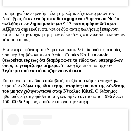
Το προηγούμενο ρεκόρ πώλησης κόμικ είχε καταγραφεί τον
Νοέμβριο,
όταν ένα άριστα διατηρημένο «Superman No 1»
πωλήθηκε σε δημοπρασία για 9,12 εκατομμύρια δολάρια
.
Αξίζει να σημειωθεί ότι, και οι δύο αυτές πωλήσεις ξεπερνούν
κατά πολύ την αρχική τιμή των δέκα σεντς στην οποία πωλούνταν
τότε τα κόμικς.
Η πρώτη εμφάνιση του Superman αποτελεί μία από τις ιστορίες
που περιλαμβάνονται στο Action Comics No 1,
το οποίο
θεωρείται ευρέως ότι διαμόρφωσε το είδος των υπερηρώων
όπως το γνωρίζουμε σήμερα
. Υπολογίζεται ότι υπάρχουν
λιγότερα από εκατό σωζόμενα αντίτυπα
.
Σύμφωνα με τον διαμεσολαβητή, η αξία του κόμικ ενισχύθηκε
περαιτέρω
λόγω της ιδιαίτερης ιστορίας του και της σύνδεσής
του με τον χολιγουντιανό σταρ Νίκολας Κέιτζ
. Ο διάσημος
ηθοποιός είχε αγοράσει το συγκεκριμένο αντίτυπο το 1996 έναντι
150.000 δολαρίων, ποσό-ρεκόρ για την εποχή.