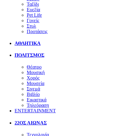
Ταξίδι
Ευεξία
Pet Life
Γονείς
Στυλ
Προτάσεις
ΑΘΛΗΤΙΚΑ
ΠΟΛΙΤΣΜΟΣ
Θέατρο
Μουσική
Χορός
Μουσεία
Σινεμά
Βιβλίο
Εικαστικά
Τηλεόραση
ENTERTAINMENT
22ΟΣ ΑΙΩΝΑΣ
Τεχνολογία