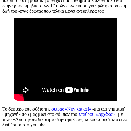
ταξίδι του στη μουσική συνεχίζει με μαθήματα βιολοντσέλο και
στην τρυφερή ηλικία των 17 ετών ερωτεύεται για πρώτη φορά στη
ζωή του -ένας έρωτας που τελικά μένει ανεκπλήρωτος.
Το δεύτερο επεισόδιο της
σειράς «Νυν και αεί»
-μία αφηγηματική
«μηχανή» που μας μυεί στο σύμπαν του
Σταύρου Ξαρχάκου
– με
τίτλο «Από την παιδικότητα στην εφηβεία», κυκλοφόρησε και είναι
διαθέσιμο στο youtube.