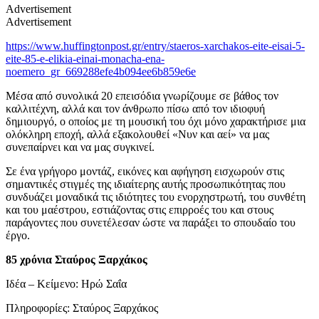
Advertisement
Advertisement
https://www.huffingtonpost.gr/entry/staeros-xarchakos-eite-eisai-5-
eite-85-e-elikia-einai-monacha-ena-
noemero_gr_669288efe4b094ee6b859e6e
Μέσα από συνολικά 20 επεισόδια γνωρίζουμε σε βάθος τον
καλλιτέχνη, αλλά και τον άνθρωπο πίσω από τον ιδιοφυή
δημιουργό, ο οποίος με τη μουσική του όχι μόνο χαρακτήρισε μια
ολόκληρη εποχή, αλλά εξακολουθεί «Νυν και αεί» να μας
συνεπαίρνει και να μας συγκινεί.
Σε ένα γρήγορο μοντάζ, εικόνες και αφήγηση εισχωρούν στις
σημαντικές στιγμές της ιδιαίτερης αυτής προσωπικότητας που
συνδυάζει μοναδικά τις ιδιότητες του ενορχηστρωτή, του συνθέτη
και του μαέστρου, εστιάζοντας στις επιρροές του και στους
παράγοντες που συνετέλεσαν ώστε να παράξει το σπουδαίο του
έργο.
85 χρόνια Σταύρος Ξαρχάκος
Ιδέα – Κείμενο: Ηρώ Σαΐα
Πληροφορίες: Σταύρος Ξαρχάκος