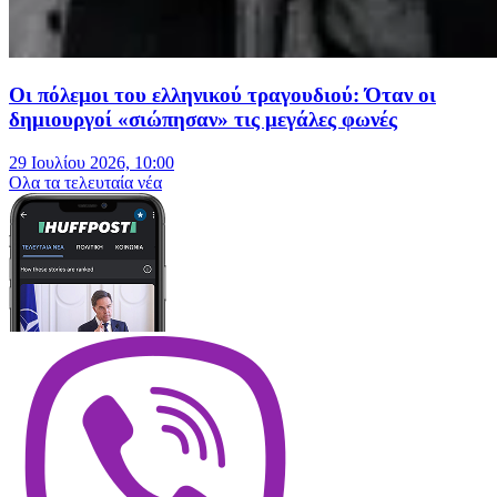
Οι πόλεμοι του ελληνικού τραγουδιού: Όταν οι
δημιουργοί «σιώπησαν» τις μεγάλες φωνές
29 Ιουλίου 2026, 10:00
Oλα τα τελευταία νέα