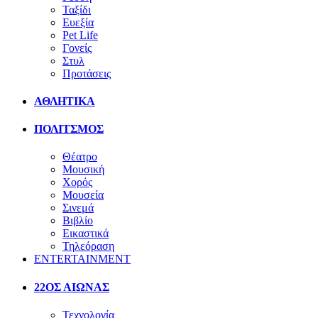
Ταξίδι
Ευεξία
Pet Life
Γονείς
Στυλ
Προτάσεις
ΑΘΛΗΤΙΚΑ
ΠΟΛΙΤΣΜΟΣ
Θέατρο
Μουσική
Χορός
Μουσεία
Σινεμά
Βιβλίο
Εικαστικά
Τηλεόραση
ENTERTAINMENT
22ΟΣ ΑΙΩΝΑΣ
Τεχνολογία