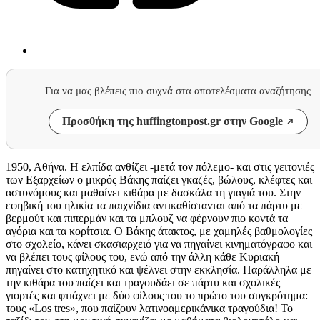
Για να μας βλέπεις πιο συχνά στα αποτελέσματα αναζήτησης
Προσθήκη της huffingtonpost.gr στην Google
1950, Αθήνα. Η ελπίδα ανθίζει -μετά τον πόλεμο- και στις γειτονιές
των Εξαρχείων ο μικρός Βάκης παίζει γκαζές, βώλους, κλέφτες και
αστυνόμους και μαθαίνει κιθάρα με δασκάλα τη γιαγιά του. Στην
εφηβική του ηλικία τα παιχνίδια αντικαθίστανται από τα πάρτυ με
βερμούτ και πιπερμάν και τα μπλουζ να φέρνουν πιο κοντά τα
αγόρια και τα κορίτσια. Ο Βάκης άτακτος, με χαμηλές βαθμολογίες
στο σχολείο, κάνει σκασιαρχειό για να πηγαίνει κινηματόγραφο και
να βλέπει τους φίλους του, ενώ από την άλλη κάθε Κυριακή
πηγαίνει στο κατηχητικό και ψέλνει στην εκκλησία. Παράλληλα με
την κιθάρα του παίζει και τραγουδάει σε πάρτυ και σχολικές
γιορτές και φτιάχνει με δύο φίλους του το πρώτο του συγκρότημα:
τους «Los tres», που παίζουν λατινοαμερικάνικα τραγούδια! Το