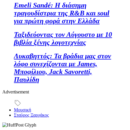
Emeli Sandé: Η διάσημη
τραγουδίστρια της R&B και soul
για πρώτη φορά στην Ελλάδα
Ταξιδεύοντας τον Αύγουστο με 10
βιβλία ξένης λογοτεχνίας
Λυκαβηττός: Τα βράδια μας στον
λόφο συνεχίζονται με James,
Μποφίλιου, Jack Savoretti,
Παυλίδη
Advertisement
Μουσική
Σταύρος Ξαρχάκος