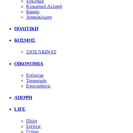
Έγκλημα
Κλιματική Αλλαγή
Καιρός
Ανακύκλωση
ΠΟΛΙΤΙΚΗ
ΚΟΣΜΟΣ
22ΟΣ ΑΙΩΝΑΣ
ΟΙΚΟΝΟΜΙΑ
Ενέργεια
Τουρισμός
Επιχειρήσεις
ΑΠΟΨΗ
LIFE
Πόλη
Σχέσεις
Γεύση