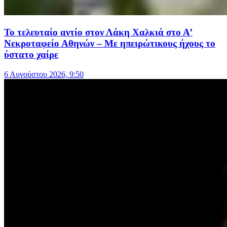
Το τελευταίο αντίο στον Λάκη Χαλκιά στο Α’
Νεκροταφείο Αθηνών – Με ηπειρώτικους ήχους το
ύστατο χαίρε
6 Αυγούστου 2026, 9:50