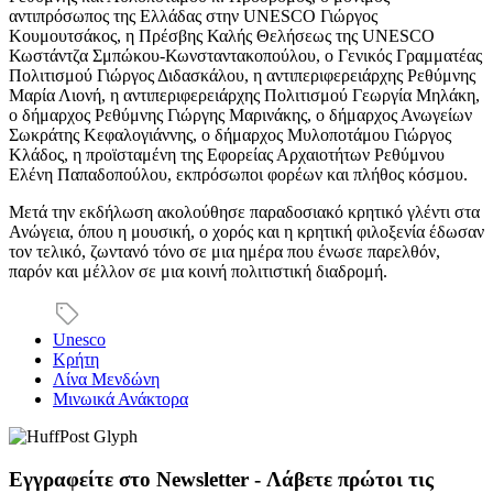
αντιπρόσωπος της Ελλάδας στην UNESCO Γιώργος
Κουμουτσάκος, η Πρέσβης Καλής Θελήσεως της UNESCO
Κωστάντζα Σμπώκου-Κωνσταντακοπούλου, ο Γενικός Γραμματέας
Πολιτισμού Γιώργος Διδασκάλου, η αντιπεριφερειάρχης Ρεθύμνης
Μαρία Λιονή, η αντιπεριφερειάρχης Πολιτισμού Γεωργία Μηλάκη,
ο δήμαρχος Ρεθύμνης Γιώργης Μαρινάκης, ο δήμαρχος Ανωγείων
Σωκράτης Κεφαλογιάννης, ο δήμαρχος Μυλοποτάμου Γιώργος
Κλάδος, η προϊσταμένη της Εφορείας Αρχαιοτήτων Ρεθύμνου
Ελένη Παπαδοπούλου, εκπρόσωποι φορέων και πλήθος κόσμου.
Μετά την εκδήλωση ακολούθησε παραδοσιακό κρητικό γλέντι στα
Ανώγεια, όπου η μουσική, ο χορός και η κρητική φιλοξενία έδωσαν
τον τελικό, ζωντανό τόνο σε μια ημέρα που ένωσε παρελθόν,
παρόν και μέλλον σε μια κοινή πολιτιστική διαδρομή.
Unesco
Κρήτη
Λίνα Μενδώνη
Μινωικά Ανάκτορα
Εγγραφείτε στο Newsletter - Λάβετε πρώτοι τις