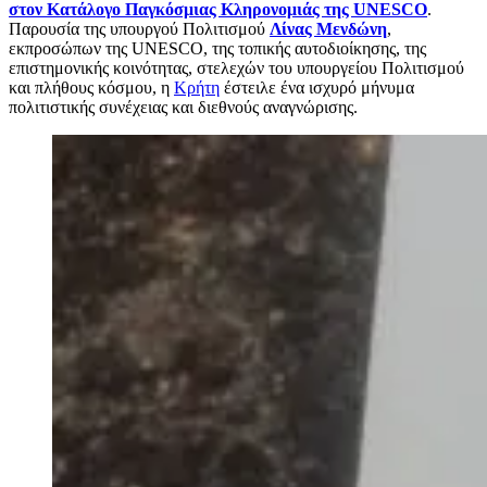
στον Κατάλογο Παγκόσμιας Κληρονομιάς της UNESCO
.
Παρουσία της υπουργού Πολιτισμού
Λίνας Μενδώνη
,
εκπροσώπων της UNESCO, της τοπικής αυτοδιοίκησης, της
επιστημονικής κοινότητας, στελεχών του υπουργείου Πολιτισμού
και πλήθους κόσμου, η
Κρήτη
έστειλε ένα ισχυρό μήνυμα
πολιτιστικής συνέχειας και διεθνούς αναγνώρισης.