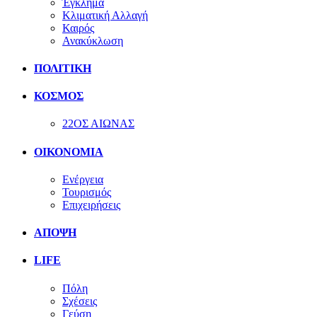
Έγκλημα
Κλιματική Αλλαγή
Καιρός
Ανακύκλωση
ΠΟΛΙΤΙΚΗ
ΚΟΣΜΟΣ
22ΟΣ ΑΙΩΝΑΣ
ΟΙΚΟΝΟΜΙΑ
Ενέργεια
Τουρισμός
Επιχειρήσεις
ΑΠΟΨΗ
LIFE
Πόλη
Σχέσεις
Γεύση