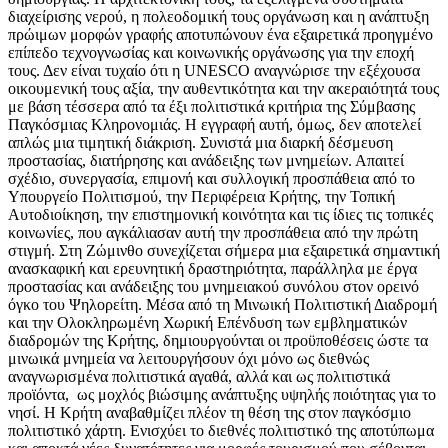
διαχείρισης νερού, η πολεοδομική τους οργάνωση και η ανάπτυξη
πρώιμων μορφών γραφής αποτυπώνουν ένα εξαιρετικά προηγμένο
επίπεδο τεχνογνωσίας και κοινωνικής οργάνωσης για την εποχή
τους. Δεν είναι τυχαίο ότι η UNESCO αναγνώρισε την εξέχουσα
οικουμενική τους αξία, την αυθεντικότητα και την ακεραιότητά τους
με βάση τέσσερα από τα έξι πολιτιστικά κριτήρια της Σύμβασης
Παγκόσμιας Κληρονομιάς. Η εγγραφή αυτή, όμως, δεν αποτελεί
απλώς μια τιμητική διάκριση. Συνιστά μια διαρκή δέσμευση
προστασίας, διατήρησης και ανάδειξης των μνημείων. Απαιτεί
σχέδιο, συνεργασία, επιμονή και συλλογική προσπάθεια από το
Υπουργείο Πολιτισμού, την Περιφέρεια Κρήτης, την Τοπική
Αυτοδιοίκηση, την επιστημονική κοινότητα και τις ίδιες τις τοπικές
κοινωνίες, που αγκάλιασαν αυτή την προσπάθεια από την πρώτη
στιγμή. Στη Ζώμινθο συνεχίζεται σήμερα μια εξαιρετικά σημαντική
ανασκαφική και ερευνητική δραστηριότητα, παράλληλα με έργα
προστασίας και ανάδειξης του μνημειακού συνόλου στον ορεινό
όγκο του Ψηλορείτη. Μέσα από τη Μινωική Πολιτιστική Διαδρομή
και την Ολοκληρωμένη Χωρική Επένδυση των εμβληματικών
διαδρομών της Κρήτης, δημιουργούνται οι προϋποθέσεις ώστε τα
μινωικά μνημεία να λειτουργήσουν όχι μόνο ως διεθνώς
αναγνωρισμένα πολιτιστικά αγαθά, αλλά και ως πολιτιστικά
προϊόντα, ως μοχλός βιώσιμης ανάπτυξης υψηλής ποιότητας για το
νησί. Η Κρήτη αναβαθμίζει πλέον τη θέση της στον παγκόσμιο
πολιτιστικό χάρτη. Ενισχύει το διεθνές πολιτιστικό της αποτύπωμα