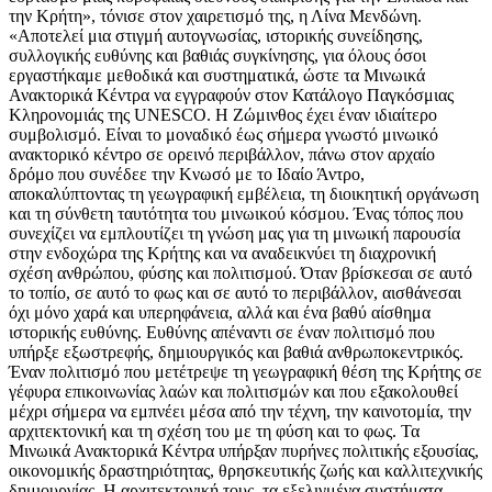
την Κρήτη», τόνισε στον χαιρετισμό της, η Λίνα Μενδώνη.
«Αποτελεί μια στιγμή αυτογνωσίας, ιστορικής συνείδησης,
συλλογικής ευθύνης και βαθιάς συγκίνησης, για όλους όσοι
εργαστήκαμε μεθοδικά και συστηματικά, ώστε τα Μινωικά
Ανακτορικά Κέντρα να εγγραφούν στον Κατάλογο Παγκόσμιας
Κληρονομιάς της UNESCO. Η Ζώμινθος έχει έναν ιδιαίτερο
συμβολισμό. Είναι το μοναδικό έως σήμερα γνωστό μινωικό
ανακτορικό κέντρο σε ορεινό περιβάλλον, πάνω στον αρχαίο
δρόμο που συνέδεε την Κνωσό με το Ιδαίο Άντρο,
αποκαλύπτοντας τη γεωγραφική εμβέλεια, τη διοικητική οργάνωση
και τη σύνθετη ταυτότητα του μινωικού κόσμου. Ένας τόπος που
συνεχίζει να εμπλουτίζει τη γνώση μας για τη μινωική παρουσία
στην ενδοχώρα της Κρήτης και να αναδεικνύει τη διαχρονική
σχέση ανθρώπου, φύσης και πολιτισμού. Όταν βρίσκεσαι σε αυτό
το τοπίο, σε αυτό το φως και σε αυτό το περιβάλλον, αισθάνεσαι
όχι μόνο χαρά και υπερηφάνεια, αλλά και ένα βαθύ αίσθημα
ιστορικής ευθύνης. Ευθύνης απέναντι σε έναν πολιτισμό που
υπήρξε εξωστρεφής, δημιουργικός και βαθιά ανθρωποκεντρικός.
Έναν πολιτισμό που μετέτρεψε τη γεωγραφική θέση της Κρήτης σε
γέφυρα επικοινωνίας λαών και πολιτισμών και που εξακολουθεί
μέχρι σήμερα να εμπνέει μέσα από την τέχνη, την καινοτομία, την
αρχιτεκτονική και τη σχέση του με τη φύση και το φως. Τα
Μινωικά Ανακτορικά Κέντρα υπήρξαν πυρήνες πολιτικής εξουσίας,
οικονομικής δραστηριότητας, θρησκευτικής ζωής και καλλιτεχνικής
δημιουργίας. Η αρχιτεκτονική τους, τα εξελιγμένα συστήματα