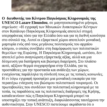
Ο διευθυντής του Κέντρου Παγκόσμιας Κληρονομιάς της
UNESCO Lazare Eloundou
, σε μαγνητοσκοπημένο μήνυμα,
σημείωσε: «Η εγγραφή των Μινωικών Ανακτορικών Κέντρων
στον Κατάλογο Παγκόσμιας Κληρονομιάς αποτελεί στιγμή
υπερηφάνειας τόσο για την Ελλάδα όσο και για τη διεθνή κοινότητα
στο σύνολό της. Αυτοί οι εξαιρετικοί χώροι αποτελούν μοναδική
μαρτυρία ενός από τους μεγάλους πολιτισμούς του αρχαίου
κόσμου, ο οποίος συνέβαλε στη διαμόρφωση των πολιτιστικών
θεμελίων της Ευρώπης. Η Παγκόσμια Κληρονομιά, ωστόσο, δεν
αποτελεί μόνο αναγνώριση εξαιρετικής αξίας, αλλά και μια
δέσμευση για διατήρηση και βιώσιμη διαχείριση. Στο πλαίσιο
αυτό, αξίζουν θερμά συγχαρητήρια στην Ελλάδα, για τις
προσπάθειες για την προστασία και ανάδειξη των χώρων,
ενισχύοντας παράλληλα τη σύνδεσή τους με τις τοπικές κοινωνίες.
Η εν λόγω εγγραφή προσφέρει μια μοναδική ευκαιρία για την
περαιτέρω ενίσχυση του βιώσιμου πολιτιστικού τουρισμού. Οι
πρωτοβουλίες που συνδέουν την πολιτιστική κληρονομιά με τα
τοπία, τις παραδόσεις και τις πολιτιστικές διαδρομές της Κρήτης,
καταδεικνύουν πώς η Παγκόσμια Κληρονομιά μπορεί να
υποστηρίξει την τοπική ανάπτυξη, διαφυλάσσοντας ταυτόχρονα την
αυθεντικότητα. Στην UNESCO πιστεύουμε ακράδαντα ότι ο