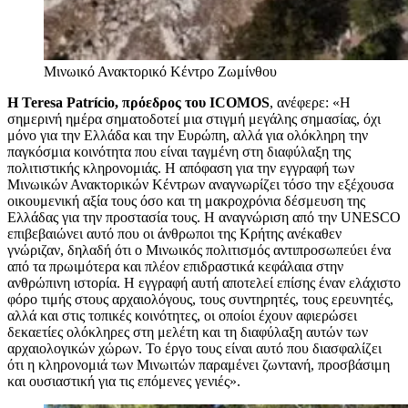
Μινωικό Ανακτορικό Κέντρο Ζωμίνθου
Η Teresa Patrício, πρόεδρος του ICOMOS
, ανέφερε: «Η
σημερινή ημέρα σηματοδοτεί μια στιγμή μεγάλης σημασίας, όχι
μόνο για την Ελλάδα και την Ευρώπη, αλλά για ολόκληρη την
παγκόσμια κοινότητα που είναι ταγμένη στη διαφύλαξη της
πολιτιστικής κληρονομιάς. Η απόφαση για την εγγραφή των
Μινωικών Ανακτορικών Κέντρων αναγνωρίζει τόσο την εξέχουσα
οικουμενική αξία τους όσο και τη μακροχρόνια δέσμευση της
Ελλάδας για την προστασία τους. Η αναγνώριση από την UNESCO
επιβεβαιώνει αυτό που οι άνθρωποι της Κρήτης ανέκαθεν
γνώριζαν, δηλαδή ότι ο Μινωικός πολιτισμός αντιπροσωπεύει ένα
από τα πρωιμότερα και πλέον επιδραστικά κεφάλαια στην
ανθρώπινη ιστορία. Η εγγραφή αυτή αποτελεί επίσης έναν ελάχιστο
φόρο τιμής στους αρχαιολόγους, τους συντηρητές, τους ερευνητές,
αλλά και στις τοπικές κοινότητες, οι οποίοι έχουν αφιερώσει
δεκαετίες ολόκληρες στη μελέτη και τη διαφύλαξη αυτών των
αρχαιολογικών χώρων. Το έργο τους είναι αυτό που διασφαλίζει
ότι η κληρονομιά των Μινωιτών παραμένει ζωντανή, προσβάσιμη
και ουσιαστική για τις επόμενες γενιές».