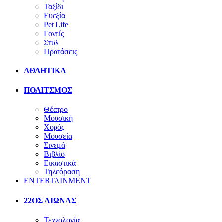
Ταξίδι
Ευεξία
Pet Life
Γονείς
Στυλ
Προτάσεις
ΑΘΛΗΤΙΚΑ
ΠΟΛΙΤΣΜΟΣ
Θέατρο
Μουσική
Χορός
Μουσεία
Σινεμά
Βιβλίο
Εικαστικά
Τηλεόραση
ENTERTAINMENT
22ΟΣ ΑΙΩΝΑΣ
Τεχνολογία