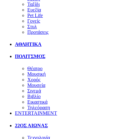
Ταξίδι
Ευεξία
Pet Life
Γονείς
Στυλ
Προτάσεις
ΑΘΛΗΤΙΚΑ
ΠΟΛΙΤΣΜΟΣ
Θέατρο
Μουσική
Χορός
Μουσεία
Σινεμά
Βιβλίο
Εικαστικά
Τηλεόραση
ENTERTAINMENT
22ΟΣ ΑΙΩΝΑΣ
Τεχνολογία