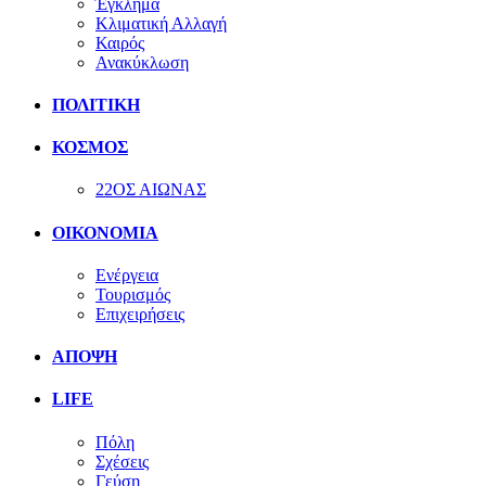
Έγκλημα
Κλιματική Αλλαγή
Καιρός
Ανακύκλωση
ΠΟΛΙΤΙΚΗ
ΚΟΣΜΟΣ
22ΟΣ ΑΙΩΝΑΣ
ΟΙΚΟΝΟΜΙΑ
Ενέργεια
Τουρισμός
Επιχειρήσεις
ΑΠΟΨΗ
LIFE
Πόλη
Σχέσεις
Γεύση