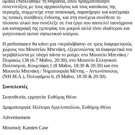
ομάδα επισκέφθηκε τη Θηρασιά, όπου πραγματοποίησε
συνεντεύξεις με τους αρχαιολόγους και τους κατοίκους της
περιοχής, συμμετείχε στην ανασκαφή, παρατήρησε και κατέγραψε
τις τοπικές συνήθειες ένδυσης, και στη συνέχεια συνέθεσε το
πλούσιο υλικό που συνέλεξε σε ένα έργο που αποτελεί ταυτόχρονα
και καταγραφή της εμπειρίας του μικρού αλλά τόσο ιδιαίτερου και
γοητευτικού αυτού νησιωτικού κόσμου.
Η performance θα κάνει μια «περιδιάβαση» σε τρεις διαφορετικούς
χώρους του Μουσείου Μπενάκη, εξερευνώντας τα διαφορετικά του
περιβάλλοντα με οδηγό πάντα το ρούχο: στο Μουσείο Μπενάκη /
Πειραιώς 138 (6-7 Μαΐου, 20:30), στο Μουσείο Ελληνικού
Πολιτισμού, Κουμπάρη 1 (8 Μαΐου, 18:30 & 20:30) και στο
Μουσείο Μπενάκη / Νηματουργία Μέντης – Αντωνόπουλος
(ΝΗ.Μ.Α.), Πολυφήμου 6, (9 Μαΐου, 18:30 & 20:30).
Συντελεστές
Σκηνοθεσία, ερμηνεία: Ευθύμης Θέου
Δραματουργία: Ηλέκτρα Αγγελοπούλου, Ευθύμης Θέου
Advertisement
Μουσική: Kamien Case