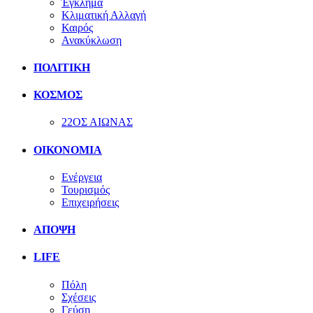
Έγκλημα
Κλιματική Αλλαγή
Καιρός
Ανακύκλωση
ΠΟΛΙΤΙΚΗ
ΚΟΣΜΟΣ
22ΟΣ ΑΙΩΝΑΣ
ΟΙΚΟΝΟΜΙΑ
Ενέργεια
Τουρισμός
Επιχειρήσεις
ΑΠΟΨΗ
LIFE
Πόλη
Σχέσεις
Γεύση