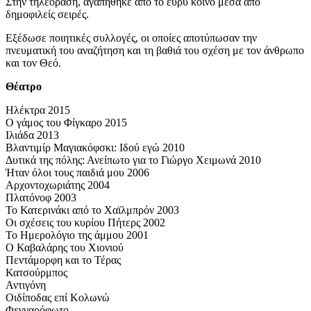
Στην τηλεόραση, αγαπήθηκε από το ευρύ κοινό μέσα από
δημοφιλείς σειρές.
Εξέδωσε ποιητικές συλλογές, οι οποίες αποτύπωσαν την
πνευματική του αναζήτηση και τη βαθιά του σχέση με τον άνθρωπο
και τον Θεό.
Θέατρο
Ηλέκτρα 2015
Ο γάμος του Φίγκαρο 2015
Ιλιάδα 2013
Βλαντιμίρ Μαγιακόφσκι: Ιδού εγώ 2010
Δυτικά της πόλης: Ανείπωτο για το Γιώργο Χειμωνά 2010
Ήταν όλοι τους παιδιά μου 2006
Αρχοντοχωριάτης 2004
Πλατόνοφ 2003
Το Κατερινάκι από το Χαϊλμπρόν 2003
Οι σχέσεις του κυρίου Πήτερς 2002
Το Ημερολόγιο της άμμου 2001
O Καβαλάρης του Χιονιού
Πεντάμορφη και το Τέρας
Κατσούρμπος
Αντιγόνη
Οιδίποδας επί Κολωνώ
Φεγγαρόφωτο