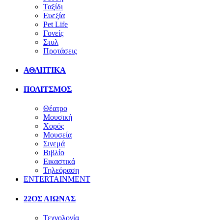
Ταξίδι
Ευεξία
Pet Life
Γονείς
Στυλ
Προτάσεις
ΑΘΛΗΤΙΚΑ
ΠΟΛΙΤΣΜΟΣ
Θέατρο
Μουσική
Χορός
Μουσεία
Σινεμά
Βιβλίο
Εικαστικά
Τηλεόραση
ENTERTAINMENT
22ΟΣ ΑΙΩΝΑΣ
Τεχνολογία