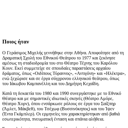
Ποιος ήταν
Ο Γεράσιμος Μιχελής γεννήθηκε στην Αθήνα. Αποφοίτησε από τη
Δραματική Σχολή του Εθνικού Θεάτρου το 1977 και ξεκίνησε
αμέσως τη σταδιοδρομία του στο Θέατρο Τέχνης του Καρόλου
Κουν. Εκεί συμμετείχε σε σπουδαίες παραστάσεις αρχαίου
δράματος, όπως «Οιδίπους Τύραννος», «Αντιγόνη» και «Ηλέκτρα»,
ενώ ξεχώρισε και σε έργα σύγχρονου ελληνικού θεάτρου, όπως
του Ιάκωβου Καμπανέλλη και του Δημήτρη Κεχαΐδη.
Κατά τη δεκαετία του 1980 και 1990 συνεργάστηκε με το Εθνικό
Θέατρο και με σημαντικές ιδιωτικές σκηνές (Θέατρο Αμόρε,
Θέατρο Χορν), όπου ενσάρκωσε ρόλους σε έργα του Σαίξπηρ
(Άμλετ, Μάκβεθ), του Τσέχωφ (Βυσσινόκηπος) και του Ίψεν
(Έντα Γκάμπλερ). Οι ερμηνείες του χαρακτηρίστηκαν από βαθιά
εσωτερικότητα, πνευματική ένταση και σπάνια αλήθεια.