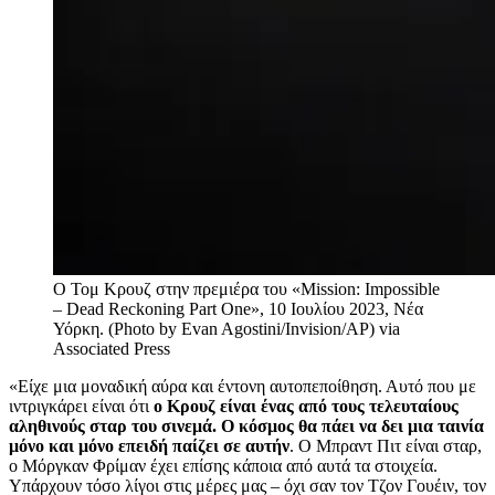
Ο Τομ Κρουζ στην πρεμιέρα του «Mission: Impossible
– Dead Reckoning Part One», 10 Ιουλίου 2023, Νέα
Υόρκη. (Photo by Evan Agostini/Invision/AP)
via
Associated Press
«Είχε μια μοναδική αύρα και έντονη αυτοπεποίθηση. Αυτό που με
ιντριγκάρει είναι ότι
ο Κρουζ είναι ένας από τους τελευταίους
αληθινούς σταρ του σινεμά. Ο κόσμος θα πάει να δει μια ταινία
μόνο και μόνο επειδή παίζει σε αυτήν
. Ο Μπραντ Πιτ είναι σταρ,
ο Μόργκαν Φρίμαν έχει επίσης κάποια από αυτά τα στοιχεία.
Υπάρχουν τόσο λίγοι στις μέρες μας – όχι σαν τον Τζον Γουέιν, τον