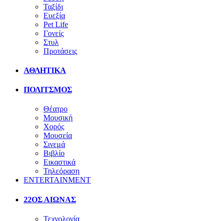
Ταξίδι
Ευεξία
Pet Life
Γονείς
Στυλ
Προτάσεις
ΑΘΛΗΤΙΚΑ
ΠΟΛΙΤΣΜΟΣ
Θέατρο
Μουσική
Χορός
Μουσεία
Σινεμά
Βιβλίο
Εικαστικά
Τηλεόραση
ENTERTAINMENT
22ΟΣ ΑΙΩΝΑΣ
Τεχνολογία