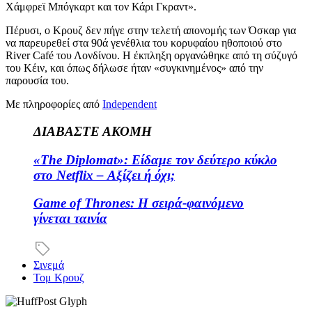
Χάμφρεϊ Μπόγκαρτ και τον Κάρι Γκραντ».
Πέρυσι, ο Κρουζ δεν πήγε στην τελετή απονομής των Όσκαρ για
να παρευρεθεί στα 90ά γενέθλια του κορυφαίου ηθοποιού στο
River Café του Λονδίνου. Η έκπληξη οργανώθηκε από τη σύζυγό
του Κέιν, και όπως δήλωσε ήταν «συγκινημένος» από την
παρουσία του.
Με πληροφορίες από
Independent
ΔΙΑΒΑΣΤΕ ΑΚΟΜΗ
«The Diplomat»: Είδαμε τον δεύτερο κύκλο
στο Netflix – Αξίζει ή όχι;
Game of Thrones: Η σειρά-φαινόμενο
γίνεται ταινία
Σινεμά
Τομ Κρουζ