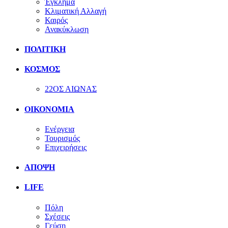
Έγκλημα
Κλιματική Αλλαγή
Καιρός
Ανακύκλωση
ΠΟΛΙΤΙΚΗ
ΚΟΣΜΟΣ
22ΟΣ ΑΙΩΝΑΣ
ΟΙΚΟΝΟΜΙΑ
Ενέργεια
Τουρισμός
Επιχειρήσεις
ΑΠΟΨΗ
LIFE
Πόλη
Σχέσεις
Γεύση