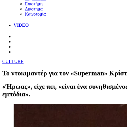
Επιστήμη
Διάστημα
Καινοτομία
VIDEO
CULTURE
Το ντοκιμαντέρ για τον «Superman» Κρίστ
«Ήρωας», είχε πει, «είναι ένα συνηθισμένο
εμπόδια».