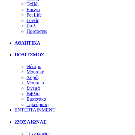
Ταξίδι
Ευεξία
Pet Life
Γονείς
Στυλ
Προτάσεις
ΑΘΛΗΤΙΚΑ
ΠΟΛΙΤΣΜΟΣ
Θέατρο
Μουσική
Χορός
Μουσεία
Σινεμά
Βιβλίο
Εικαστικά
Τηλεόραση
ENTERTAINMENT
22ΟΣ ΑΙΩΝΑΣ
Τεχνολογία