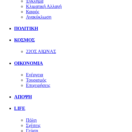
Έγκλημα
Κλιματική Αλλαγή
Καιρός
Ανακύκλωση
ΠΟΛΙΤΙΚΗ
ΚΟΣΜΟΣ
22ΟΣ ΑΙΩΝΑΣ
ΟΙΚΟΝΟΜΙΑ
Ενέργεια
Τουρισμός
Επιχειρήσεις
ΑΠΟΨΗ
LIFE
Πόλη
Σχέσεις
Γεύση