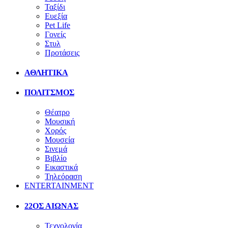
Ταξίδι
Ευεξία
Pet Life
Γονείς
Στυλ
Προτάσεις
ΑΘΛΗΤΙΚΑ
ΠΟΛΙΤΣΜΟΣ
Θέατρο
Μουσική
Χορός
Μουσεία
Σινεμά
Βιβλίο
Εικαστικά
Τηλεόραση
ENTERTAINMENT
22ΟΣ ΑΙΩΝΑΣ
Τεχνολογία