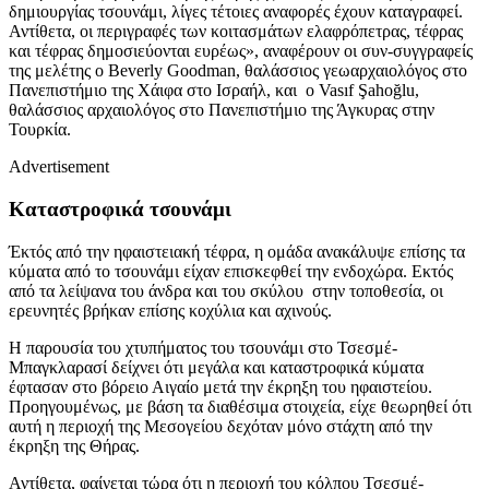
δημιουργίας τσουνάμι, λίγες τέτοιες αναφορές έχουν καταγραφεί.
Αντίθετα, οι περιγραφές των κοιτασμάτων ελαφρόπετρας, τέφρας
και τέφρας δημοσιεύονται ευρέως», αναφέρουν οι συν-συγγραφείς
της μελέτης ο Beverly Goodman, θαλάσσιος γεωαρχαιολόγος στο
Πανεπιστήμιο της Χάιφα στο Ισραήλ, και ο Vasıf Şahoğlu,
θαλάσσιος αρχαιολόγος στο Πανεπιστήμιο της Άγκυρας στην
Τουρκία.
Advertisement
Καταστροφικά τσουνάμι
Έκτός από την ηφαιστειακή τέφρα, η ομάδα ανακάλυψε επίσης τα
κύματα από το τσουνάμι είχαν επισκεφθεί την ενδοχώρα. Εκτός
από τα λείψανα του άνδρα και του σκύλου στην τοποθεσία, οι
ερευνητές βρήκαν επίσης κοχύλια και αχινούς.
Η παρουσία του χτυπήματος του τσουνάμι στο Τσεσμέ-
Μπαγκλαρασί δείχνει ότι μεγάλα και καταστροφικά κύματα
έφτασαν στο βόρειο Αιγαίο μετά την έκρηξη του ηφαιστείου.
Προηγουμένως, με βάση τα διαθέσιμα στοιχεία, είχε θεωρηθεί ότι
αυτή η περιοχή της Μεσογείου δεχόταν μόνο στάχτη από την
έκρηξη της Θήρας.
Αντίθετα, φαίνεται τώρα ότι η περιοχή του κόλπου Τσεσμέ-