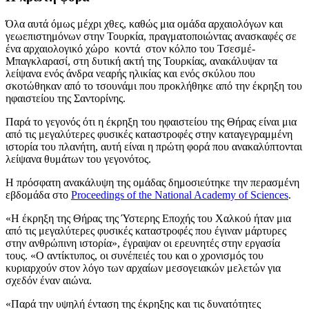
Όλα αυτά όμως μέχρι χθες, καθώς μια ομάδα αρχαιολόγων και
γεωεπιστημόνων στην Τουρκία, πραγματοποιώντας ανασκαφές σε
ένα αρχαιολογικό χώρο κοντά στον κόλπο του Τσεσμέ-
Μπαγκλαρασί, στη δυτική ακτή της Τουρκίας, ανακάλυψαν τα
λείψανα ενός άνδρα νεαρής ηλικίας και ενός σκύλου που
σκοτώθηκαν από το τσουνάμι που προκλήθηκε από την έκρηξη του
ηφαιστείου της Σαντορίνης.
Παρά το γεγονός ότι η έκρηξη του ηφαιστείου της Θήρας είναι μια
από τις μεγαλύτερες φυσικές καταστροφές στην καταγεγραμμένη
ιστορία του πλανήτη, αυτή είναι η πρώτη φορά που ανακαλύπτονται
λείψανα θυμάτων του γεγονότος.
Η πρόσφατη ανακάλυψη της ομάδας δημοσιεύτηκε την περασμένη
εβδομάδα στο
Proceedings of the National Academy of Sciences
.
«Η έκρηξη της Θήρας της Ύστερης Εποχής του Χαλκού ήταν μια
από τις μεγαλύτερες φυσικές καταστροφές που έγιναν μάρτυρες
στην ανθρώπινη ιστορία», έγραψαν οι ερευνητές στην εργασία
τους. «Ο αντίκτυπος, οι συνέπειές του και ο χρονισμός του
κυριαρχούν στον λόγο των αρχαίων μεσογειακών μελετών για
σχεδόν έναν αιώνα.
«Παρά την υψηλή ένταση της έκρηξης και τις δυνατότητες