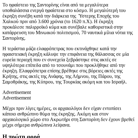
Το ηφαίστειο της Σαντορίνης είναι από τα μεγαλύτερα
υποθαλάσσια ενεργά ηφαίστεια στο κόσμο. Η μεγαλύτερή του
έκρηξη συνέβη κατά την διάρκεια της Ύστερης Εποχής του
Χαλκού πριν από 3.600 χρόνια (το 1620 π.Χ). Η έκρηξη
προκάλεσε παλιρροϊκό κύμα και συνέβαλε καθοριστικά στην
κατάρρευση του Μινωικού πολιτισμού, 70 ναυτικά μίλια νότια της
Σαντορίνης.
Η τεράστια μάζα ελαφρόπετρας που εκτινάχθηκε κατά την
ηφαιστειακή έκρηξη κάλυψε την επιφάνεια της θάλασσας σε μία
ευρεία περιοχή που εν συνεχεία ξεβράστηκε στις ακτές σε
υψηλότερα επίπεδα από το τσουνάμι που προκλήθηκε από την
έκρηξη. Ελαφρόπετρα επίσης βρέθηκε στις βόρειες ακτές της
Κρήτης, στις ακτές της Ανάφης, της Λήμνου, της Πάρου, της
Σαμοθράκης, της Κύπρου, της Τουρκίας ακόμη και του Ισραήλ.
Advertisement
Advertisement
Μέχρι πριν λίγες ημέρες, οι αρχαιολόγοι δεν είχαν εντοπίσει
κάποιο ανθρώπινο θύμα της έκρηξης. Ακόμη και στον
αρχαιολογικό χώρο στο Ακρωτήρι στη Σαντορίνη δεν έχουν βρεθεί
μέχρι σήμερα ανθρώπινα λείψανα.
Η πρώτη φορά