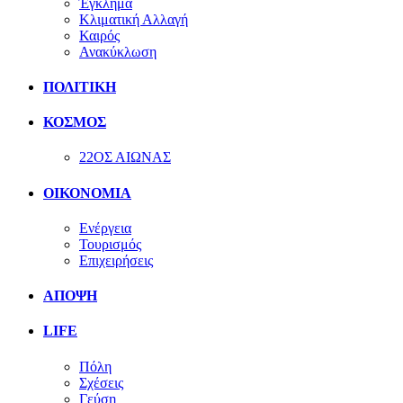
Έγκλημα
Κλιματική Αλλαγή
Καιρός
Ανακύκλωση
ΠΟΛΙΤΙΚΗ
ΚΟΣΜΟΣ
22ΟΣ ΑΙΩΝΑΣ
ΟΙΚΟΝΟΜΙΑ
Ενέργεια
Τουρισμός
Επιχειρήσεις
ΑΠΟΨΗ
LIFE
Πόλη
Σχέσεις
Γεύση