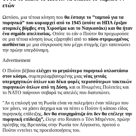
ετών
Ωστόσο, μια τέτοια κίνηση που
θα έσπαγε το ”ταμπού για τα
πυρηνικά” που κυριαρχεί από το 1945 (οπότε οι ΗΠΑ έριξαν
ατομικές βόμβες στη Χιροσίμα και το Ναγκασάκι) και θα ήταν
ένα σημάδι απελπισίας.
Οπότε το εάν ο Πούτιν θα προχωρούσε
σε μια τέτοια κίνηση ίσως εξαρτηθεί από το
πόσο στριμωγμένος
αισθάνεται
με μια σύγκρουση που μέχρι στιγμής έχει ταπεινώσει
την πρώην υπερδύναμη.
Advertisement
Ο Πούτιν βέβαια
ελέγχει το μεγαλύτερο πυρηνικό οπλοστάσιο
στον κόσμο,
συμπεριλαμβανομένης μιας
νέας γενιάς
υπερηχητικών όπλων
και δέκα φορές περισσότερων τακτικών
πυρηνικών όπλων από τη Δύση,
και οι Ηνωμένες Πολιτείες και
το ΝΑΤΟ παίρνουν σοβαρά τις απειλές που διατυπώνει.
″Αν η επιλογή για τη Ρωσία είναι να πολεμήσει έναν πόλεμο που
τον χάνει, να χάσει άσχημα και να πέσει ο Πούτιν ή κάποιο είδος
πυρηνικής επίδειξης,
δεν θα στοιχημάτιζα ότι δεν θα επέλεγε την
πυρηνική επίδειξη”,
έλεγε στο Reuters ο Τόνι Μπρέντον, πρώην
πρέσβης της Βρετανίας στην Ρωσία τον Αύγουστο, προτού ο
Πούτιν εντείνει τις προειδοποιήσεις του.