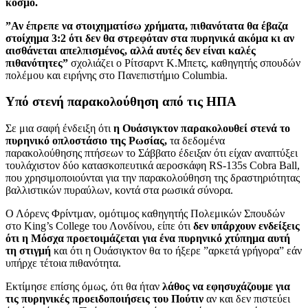
κόσμο.
”Αν έπρεπε να στοιχηματίσω χρήματα, πιθανότατα θα έβαζα
στοίχημα 3:2 ότι δεν θα στρεφόταν στα πυρηνικά ακόμα κι αν
αισθάνεται απελπισμένος, αλλά αυτές δεν είναι καλές
πιθανότητες”
σχολιάζει ο Ρίτσαρντ Κ.Μπετς, καθηγητής σπουδών
πολέμου και ειρήνης στο Πανεπιστήμιο Columbia.
Υπό στενή παρακολούθηση από τις ΗΠΑ
Σε μια σαφή ένδειξη ότι
η Ουάσιγκτον παρακολουθεί στενά το
πυρηνικό οπλοστάσιο της Ρωσίας,
τα δεδομένα
παρακολούθησης πτήσεων το Σάββατο έδειξαν ότι είχαν αναπτύξει
τουλάχιστον δύο κατασκοπευτικά αεροσκάφη RS-135s Cobra Ball,
που χρησιμοποιούνται για την παρακολούθηση της δραστηριότητας
βαλλιστικών πυραύλων, κοντά στα ρωσικά σύνορα.
Ο Λόρενς Φρίντμαν, ομότιμος καθηγητής Πολεμικών Σπουδών
στο King’s College του Λονδίνου, είπε ότι
δεν υπάρχουν ενδείξεις
ότι η Μόσχα προετοιμάζεται για ένα πυρηνικό χτύπημα αυτή
τη στιγμή
και ότι η Ουάσιγκτον θα το ήξερε ”αρκετά γρήγορα” εάν
υπήρχε τέτοια πιθανότητα.
Εκτίμησε επίσης όμως, ότι θα ήταν
λάθος να εφησυχάζουμε για
τις πυρηνικές προειδοποιήσεις του Πούτιν
αν και δεν πιστεύει