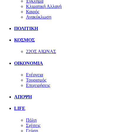
Έγκλημα
Κλιματική Αλλαγή
Καιρός
Ανακύκλωση
ΠΟΛΙΤΙΚΗ
ΚΟΣΜΟΣ
22ΟΣ ΑΙΩΝΑΣ
ΟΙΚΟΝΟΜΙΑ
Ενέργεια
Τουρισμός
Επιχειρήσεις
ΑΠΟΨΗ
LIFE
Πόλη
Σχέσεις
Γεύση