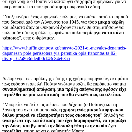
ότι έχει νόημα ο Πούτιν να καταφύγει σε χρήση πυρηνικών για να
υπερασπιστεί τα υπό προσάρτηση ουκρανικά εδάφη.
″Να ξεκινήσει ένας πυρηνικός πόλεμος, να σπάσει αυτό το ταμπού
που διαρκεί από τον Αύγουστο του 1945, για τόσο
μικρά κέρδη
και μάλιστα όταν οι Ουκρανοί έχουν πει δεν θα σταματήσουν να
πολεμούν ούτως ή άλλως…φαίνεται πολύ
περίεργο να το κάνει
κάποιος”
, είπε ο Φρίντμαν.
https://www.huffingtonpost.gr/entry/to-2021-oi-meyales-denameis-
dapanesan-pole-perissotera-yia-perenika-opla-ftanontas-ta-82-
dis_gr_62a863dde4b0cf43c84e63a5
Δεδομένης της παράλογης φύσης της χρήσης πυρηνικών, εκτιμάται
πως εφόσον η απειλή Πούτιν γινόταν πράξη, θα επρόκειτο για μια
συναισθηματική απόφαση, μια πράξη απόγνωσης εφόσον είχε
περιέλθεί σε μία κατάσταση που θα ένιωθε πως απειλείται.
″Μπορείτε να δείτε τις πιέσεις που δέχεται (ο Πούτιιν) και τη
λογική του σχετικά με το πώς
η χρήση ενός μικρού πυρηνικού
όπλου μπορεί να εξυπηρετήσει τους σκοπούς του”
δηλαδή να
ανατρέψει την κατάσταση που έχει διαμορφωθεί, να τρομάξει
την Δύση και βγειαπό την δύσκολη θέση στην οποία έχει
περιέλθει,
επισημαίνει ο καθηγητής Μπετς.