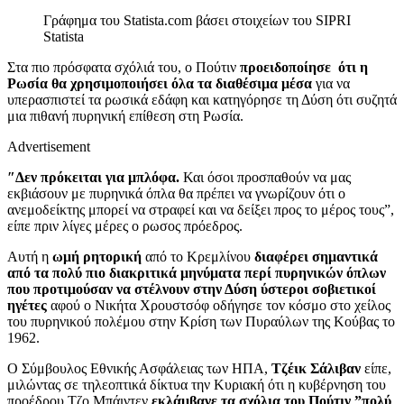
Γράφημα του Statista.com βάσει στοιχείων του SIPRI
Statista
Στα πιο πρόσφατα σχόλιά του, ο Πούτιν
προειδοποίησε ότι η
Ρωσία θα χρησιμοποιήσει όλα τα διαθέσιμα μέσα
για να
υπερασπιστεί τα ρωσικά εδάφη και κατηγόρησε τη Δύση ότι συζητά
μια πιθανή πυρηνική επίθεση στη Ρωσία.
Advertisement
″Δεν πρόκειται για μπλόφα.
Και όσοι προσπαθούν να μας
εκβιάσουν με πυρηνικά όπλα θα πρέπει να γνωρίζουν ότι ο
ανεμοδείκτης μπορεί να στραφεί και να δείξει προς το μέρος τους”,
είπε πριν λίγες μέρες ο ρωσος πρόεδρος.
Αυτή η
ωμή ρητορική
από το Κρεμλίνου
διαφέρει σημαντικά
από τα πολύ πιο διακριτικά μηνύματα περί πυρηνικών όπλων
που προτιμούσαν να στέλνουν στην Δύση ύστεροι σοβιετικοί
ηγέτες
αφού ο Νικήτα Χρουστσόφ οδήγησε τον κόσμο στο χείλος
του πυρηνικού πολέμου στην Κρίση των Πυραύλων της Κούβας το
1962.
Ο Σύμβουλος Εθνικής Ασφάλειας των ΗΠΑ,
Τζέικ Σάλιβαν
είπε,
μιλώντας σε τηλεοπτικά δίκτυα την Κυριακή ότι η κυβέρνηση του
προέδρου Τζο Μπάιντεν
εκλάμβανε τα σχόλια του Πούτιν ”πολύ