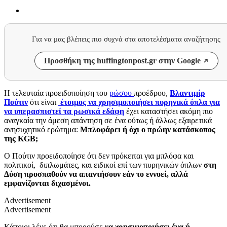
Για να μας βλέπεις πιο συχνά στα αποτελέσματα αναζήτησης
Προσθήκη της huffingtonpost.gr στην Google
Η τελευταία προειδοποίηση του
ρώσου
προέδρου,
Βλαντιμίρ
Πούτιν
ότι είναι
έτοιμος να χρησιμοποιήσει πυρηνικά όπλα για
να υπερασπιστεί τα ρωσικά εδάφη
έχει καταστήσει ακόμη πιο
αναγκαία την άμεση απάντηση σε ένα ούτως ή άλλως εξαιρετικά
ανησυχητικό ερώτημα:
Μπλοφάρει ή όχι ο πρώην κατάσκοπος
της KGB;
Ο Πούτιν προειδοποίησε ότι δεν πρόκειται για μπλόφα και
πολιτικοί, διπλωμάτες, και ειδικοί επί των πυρηνικών όπλων
στη
Δύση προσπαθούν να απαντήσουν εάν το εννοεί, αλλά
εμφανίζονται διχασμένοι.
Advertisement
Advertisement
Κάποιοι λένε ότι θα μπορούσε
να χρησιμοποιήσει ένα ή