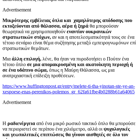
Advertisement
Μικρότερης εμβέλειας όπλα και χαμηλότερης απόδοσης που
εκτοξεύονται από θάλασσα, αέρα ή ξηρά
θα μπορούσαν
θεωρητικά να χρησιμοποιηθούν
εναντίον ουκρανικών
στρατιωτικών στόχων,
αν και η αποτελεσματικότητά τους σε ένα
τέτοιο σενάριο είναι θέμα συζήτησης μεταξύ εμπειρογνωμόνων επί
στρατιωτικών θεμάτων.
Μια
άλλη επιλογή,
λένε, θα ήταν να πυροδοτήσει ο Πούτιν ένα
τέτοιο όπλο
σε μια απομακρυσμένη και ακατοίκητη περιοχή ή
σε ένα υδάτινο σώμα,
όπως η Μαύρη Θάλασσα, ως μια
ανατριχιαστική επίδειξη προθέσεων.
https://www.huffingtonpost.gr/entry/melete-ti-tha-yinotan-ste-ye-an-
xespoese-enas-perenikos-polemos_gr_62fa61fbe4b0288b61a64065
Advertisement
Η
ραδιενέργεια
από ένα μικρό ρωσικό τακτικό όπλο θα μπορούσε
να περιοριστεί σε περίπου ένα χιλιόμετρο, αλλά οι
ψυχολογικές
και γεωπολιτικές επιπτώσεις θα γίνουν αισθητές σε όλο τον