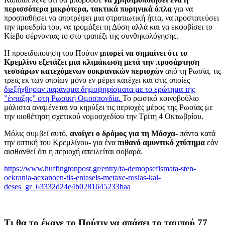
περισσότερα μικρότερα, τακτικά πυρηνικά όπλα
για να
προσπαθήσει να αποτρέψει μια στρατιωτική ήττα, να προστατεύσει
την προεδρία του, να τρομάξει τη Δύση αλλά και να εκφοβίσει το
Κίεβο σέρνοντας το στο τραπέζι της συνθηκολόγησης.
Η προειδοποίηση του Πούτιν
μπορεί να σημαίνει ότι το
Κρεμλίνο εξετάζει μια κλιμάκωση
μετά την προσάρτηση
τεσσάρων κατεχόμενων ουκρανικών περιοχών
από τη Ρωσία, τις
τρεις εκ των οποίων μόνο εν μέρει κατέχει και στις οποίες
διεξήχθησαν παράνομα δημοψηφίσματα με το ερώτημα της
”ένταξης” στη Ρωσική Ομοσπονδία.
Το ρωσικό κοινοβούλιο
μάλιστα αναμένεται να κηρύξει τις περιοχές μέρος της Ρωσίας με
την υιοθέτηση σχετικού νομοσχεδίου την Τρίτη 4 Οκτωβρίου.
Μόλις συμβεί αυτό,
ανοίγει ο δρόμος για τη Μόσχα-
πάντα κατά
την οπτική του Κρεμλίνου- για ένα
πιθανό αμυντικό χτύπημα
εάν
αισθανθεί ότι η περιοχή απειλείται σοβαρά.
https://www.huffingtonpost.gr/entry/ta-demopsefismata-sten-
oekrania-aexanoen-tis-entaseis-metaxe-rosias-kai-
deses_gr_63332d24e4b0281645233baa
Τι θα το έκανε το Πούτιν να σπάσει το ταμπού 77