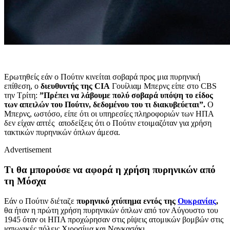
Ερωτηθείς εάν ο Πούτιν κινείται σοβαρά προς μια πυρηνική
επίθεση, ο
διευθυντής της CIA
Γουίλιαμ Μπερνς είπε στο CBS
την Τρίτη:
”Πρέπει να λάβουμε πολύ σοβαρά υπόψη το είδος
των απειλών του Πούτιν, δεδομένου του τι διακυβεύεται”.
Ο
Μπερνς, ωστόσο, είπε ότι οι υπηρεσίες πληροφοριών των ΗΠΑ
δεν είχαν απτές αποδείξεις ότι ο Πούτιν ετοιμαζόταν για χρήση
τακτικών πυρηνικών όπλων άμεσα.
Advertisement
Τι θα μπορούσε να αφορά η χρήση πυρηνικών από
τη Μόσχα
Εάν ο Πούτιν διέταζε
πυρηνικό χτύπημα εντός της
Ουκρανίας
,
θα ήταν η πρώτη χρήση πυρηνικών όπλων από τον Αύγουστο του
1945 όταν οι ΗΠΑ προχώρησαν στις ρίψεις ατομικών βομβών στις
ιαπωνικές πόλεις Χιροσίμα και Ναγκασάκι.