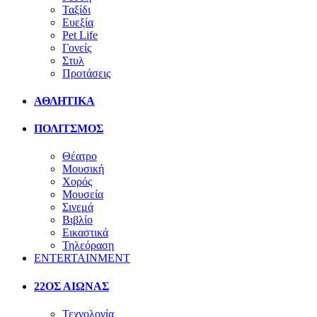
Ταξίδι
Ευεξία
Pet Life
Γονείς
Στυλ
Προτάσεις
ΑΘΛΗΤΙΚΑ
ΠΟΛΙΤΣΜΟΣ
Θέατρο
Μουσική
Χορός
Μουσεία
Σινεμά
Βιβλίο
Εικαστικά
Τηλεόραση
ENTERTAINMENT
22ΟΣ ΑΙΩΝΑΣ
Τεχνολογία